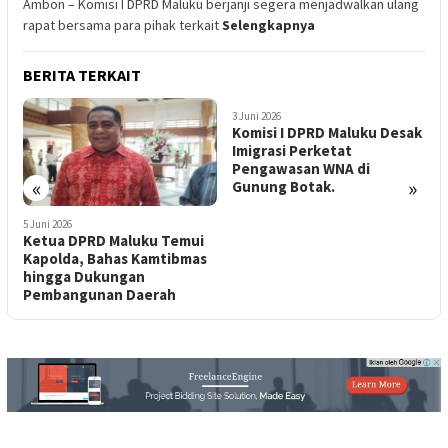
Ambon – Komisi I DPRD Maluku berjanji segera menjadwalkan ulang
rapat bersama para pihak terkait
Selengkapnya
BERITA TERKAIT
3 Juni 2026
Komisi I DPRD Maluku Desak
Imigrasi Perketat
Pengawasan WNA di
«
»
Gunung Botak.
5 Juni 2026
2
Ketua DPRD Maluku Temui
D
n
Kapolda, Bahas Kamtibmas
M
hingga Dukungan
B
Pembangunan Daerah
2