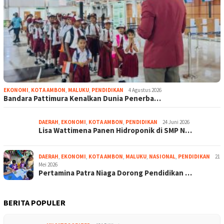
EKONOMI
,
KOTA AMBON
,
MALUKU
,
PENDIDIKAN
4 Agustus 2026
Bandara Pattimura Kenalkan Dunia Penerba…
DAERAH
,
EKONOMI
,
KOTA AMBON
,
PENDIDIKAN
24 Juni 2026
Lisa Wattimena Panen Hidroponik di SMP N…
DAERAH
,
EKONOMI
,
KOTA AMBON
,
MALUKU
,
NASIONAL
,
PENDIDIKAN
21
Mei 2026
Pertamina Patra Niaga Dorong Pendidikan …
BERITA POPULER