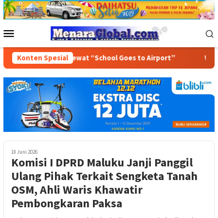
Loncat
ke
konten
Menu
Mobile
s 59 Tawiri Lewat “School Goes to Airport”
Konten Spesial
Wujudkan Bu
18 Juni 2026
Komisi I DPRD Maluku Janji Panggil
Ulang Pihak Terkait Sengketa Tanah
OSM, Ahli Waris Khawatir
Pembongkaran Paksa