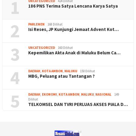
1
UNCATEGORIZED
424 Dilihat
186 PNS Terima Satya Lencana Karya Satya
2
PARLEMEN
168 Dilihat
Isi Reses, JP Kunjungi Jemaat Advent Kot…
3
UNCATEGORIZED
160 Dilihat
Kepemilikan Akta Anak di Maluku Belum Ca…
4
DAERAH
,
KOTA AMBON
,
MALUKU
150 Dilihat
MBG, Peluang atau Tantangan ?
5
DAERAH
,
EKONOMI
,
KOTA AMBON
,
MALUKU
,
NASIONAL
149
Dilihat
TELKOMSEL DAN TVRI PERLUAS AKSES PIALA D…