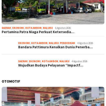
DAERAH
,
EKONOMI
,
KOTA AMBON
,
MALUKU
6 Agustus 2026
Pertamina Patra Niaga Perkuat Ketersedia…
EKONOMI
,
KOTA AMBON
,
MALUKU
,
PENDIDIKAN
4 Agustus 2026
Bandara Pattimura Kenalkan Dunia Penerba…
DAERAH
,
EKONOMI
,
KOTA AMBON
,
MALUKU
4 Agustus 2026
Wujudkan Budaya Pelayanan “Impactf…
OTOMOTIF