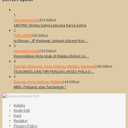
1
Uncategorized
419 Dilihat
186 PNS Terima Satya Lencana Karya Satya
2
PARLEMEN
165 Dilihat
Isi Reses, JP Kunjungi Jemaat Advent Kot…
3
Uncategorized
159 Dilihat
Kepemilikan Akta Anak di Maluku Belum Ca…
4
Daerah
,
Ekonomi
,
Kota Ambon
,
Maluku
,
Nasional
146 Dilihat
TELKOMSEL DAN TVRI PERLUAS AKSES PIALA D…
5
Daerah
,
Kota Ambon
,
Maluku
144 Dilihat
MBG, Peluang atau Tantangan ?
Indeks
Kode Etik
Karir
Redaksi
Privacy Policy