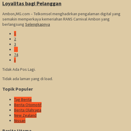
Loyalitas bagi Pelanggan
Ambon,MG.com – Telkomsel menghadirkan pengalaman digital yang
semakin memperkaya kemeriahan RANS Carnival Ambon yang
berlangsung
Selengkapnya
1
2
3
…
74
»
Tidak Ada Pos Lagi.
Tidak ada laman yang di load.
Topik Populer
Tag Berita
Berita Otomotif
Berita Olahraga
New Zealand
Nissan
Berita Utama