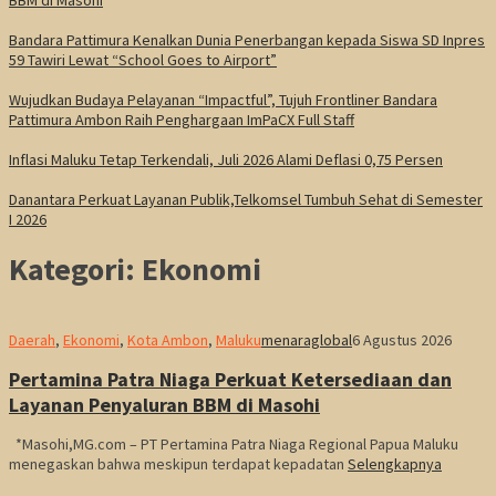
Bandara Pattimura Kenalkan Dunia Penerbangan kepada Siswa SD Inpres
59 Tawiri Lewat “School Goes to Airport”
Wujudkan Budaya Pelayanan “Impactful”, Tujuh Frontliner Bandara
Pattimura Ambon Raih Penghargaan ImPaCX Full Staff
Inflasi Maluku Tetap Terkendali, Juli 2026 Alami Deflasi 0,75 Persen
Danantara Perkuat Layanan Publik,Telkomsel Tumbuh Sehat di Semester
I 2026
Kategori:
Ekonomi
Daerah
,
Ekonomi
,
Kota Ambon
,
Maluku
menaraglobal
6 Agustus 2026
Pertamina Patra Niaga Perkuat Ketersediaan dan
Layanan Penyaluran BBM di Masohi
*Masohi,MG.com – PT Pertamina Patra Niaga Regional Papua Maluku
menegaskan bahwa meskipun terdapat kepadatan
Selengkapnya