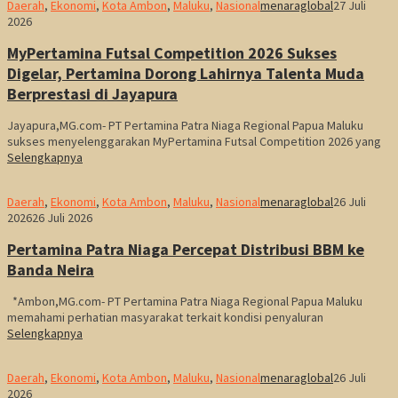
Daerah
,
Ekonomi
,
Kota Ambon
,
Maluku
,
Nasional
menaraglobal
27 Juli
2026
MyPertamina Futsal Competition 2026 Sukses
Digelar, Pertamina Dorong Lahirnya Talenta Muda
Berprestasi di Jayapura
Jayapura,MG.com- PT Pertamina Patra Niaga Regional Papua Maluku
sukses menyelenggarakan MyPertamina Futsal Competition 2026 yang
Selengkapnya
Daerah
,
Ekonomi
,
Kota Ambon
,
Maluku
,
Nasional
menaraglobal
26 Juli
2026
26 Juli 2026
Pertamina Patra Niaga Percepat Distribusi BBM ke
Banda Neira
*Ambon,MG.com- PT Pertamina Patra Niaga Regional Papua Maluku
memahami perhatian masyarakat terkait kondisi penyaluran
Selengkapnya
Daerah
,
Ekonomi
,
Kota Ambon
,
Maluku
,
Nasional
menaraglobal
26 Juli
2026