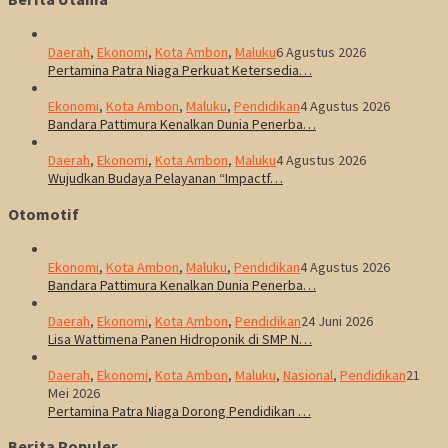
Daerah
,
Ekonomi
,
Kota Ambon
,
Maluku
6 Agustus 2026
Pertamina Patra Niaga Perkuat Ketersedia…
Ekonomi
,
Kota Ambon
,
Maluku
,
Pendidikan
4 Agustus 2026
Bandara Pattimura Kenalkan Dunia Penerba…
Daerah
,
Ekonomi
,
Kota Ambon
,
Maluku
4 Agustus 2026
Wujudkan Budaya Pelayanan “Impactf…
Otomotif
Ekonomi
,
Kota Ambon
,
Maluku
,
Pendidikan
4 Agustus 2026
Bandara Pattimura Kenalkan Dunia Penerba…
Daerah
,
Ekonomi
,
Kota Ambon
,
Pendidikan
24 Juni 2026
Lisa Wattimena Panen Hidroponik di SMP N…
Daerah
,
Ekonomi
,
Kota Ambon
,
Maluku
,
Nasional
,
Pendidikan
21
Mei 2026
Pertamina Patra Niaga Dorong Pendidikan …
Berita Populer