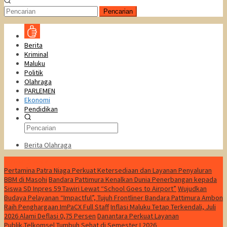
Pencarian
Berita
Kriminal
Maluku
Politik
Olahraga
PARLEMEN
Ekonomi
Pendidikan
Berita Olahraga
Konten Spesial
Pertamina Patra Niaga Perkuat Ketersediaan dan Layanan Penyaluran
BBM di Masohi
Bandara Pattimura Kenalkan Dunia Penerbangan kepada
Siswa SD Inpres 59 Tawiri Lewat “School Goes to Airport”
Wujudkan
Budaya Pelayanan “Impactful”, Tujuh Frontliner Bandara Pattimura Ambon
Raih Penghargaan ImPaCX Full Staff
Inflasi Maluku Tetap Terkendali, Juli
2026 Alami Deflasi 0,75 Persen
Danantara Perkuat Layanan
Publik,Telkomsel Tumbuh Sehat di Semester I 2026