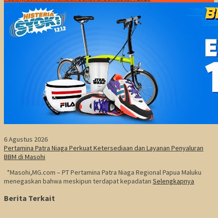
6 Agustus 2026
Pertamina Patra Niaga Perkuat Ketersediaan dan Layanan Penyaluran
BBM di Masohi
*Masohi,MG.com – PT Pertamina Patra Niaga Regional Papua Maluku
menegaskan bahwa meskipun terdapat kepadatan
Selengkapnya
Berita Terkait