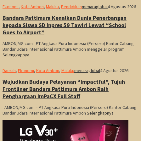
Ekonomi
,
Kota Ambon
,
Maluku
,
Pendidikan
menaraglobal
4 Agustus 2026
Bandara Pattimura Kenalkan Dunia Penerbangan
kepada Siswa SD Inpres 59 Tawiri Lewat “School
Goes to Airport”
AMBON,MG.com– PT Angkasa Pura Indonesia (Persero) Kantor Cabang
Bandar Udara Internasional Pattimura Ambon menggelar program
Selengkapnya
Daerah
,
Ekonomi
,
Kota Ambon
,
Maluku
menaraglobal
4 Agustus 2026
Wujudkan Budaya Pelayanan “Impactful”, Tujuh
Frontliner Bandara Pattimura Ambon Raih
Penghargaan ImPaCX Full Staff
AMBON,MG.com – PT Angkasa Pura Indonesia (Persero) Kantor Cabang
Bandar Udara Internasional Pattimura Ambon
Selengkapnya