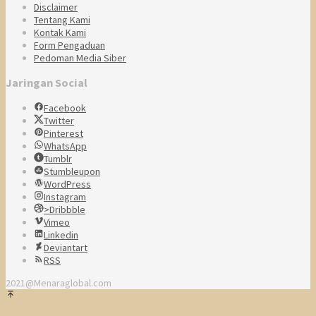
Disclaimer
Tentang Kami
Kontak Kami
Form Pengaduan
Pedoman Media Siber
Jaringan Social
Facebook
Twitter
Pinterest
WhatsApp
Tumblr
Stumbleupon
WordPress
Instagram
>Dribbble
Vimeo
Linkedin
Deviantart
RSS
2021@Menaraglobal.com