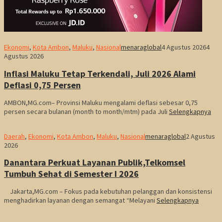
Ekonomi
,
Kota Ambon
,
Maluku
,
Nasional
menaraglobal
4 Agustus 2026
4
Agustus 2026
Inflasi Maluku Tetap Terkendali, Juli 2026 Alami
Deflasi 0,75 Persen
AMBON,MG.com– Provinsi Maluku mengalami deflasi sebesar 0,75
persen secara bulanan (month to month/mtm) pada Juli
Selengkapnya
Daerah
,
Ekonomi
,
Kota Ambon
,
Maluku
,
Nasional
menaraglobal
2 Agustus
2026
Danantara Perkuat Layanan Publik,Telkomsel
Tumbuh Sehat di Semester I 2026
Jakarta,MG.com – Fokus pada kebutuhan pelanggan dan konsistensi
menghadirkan layanan dengan semangat “Melayani
Selengkapnya