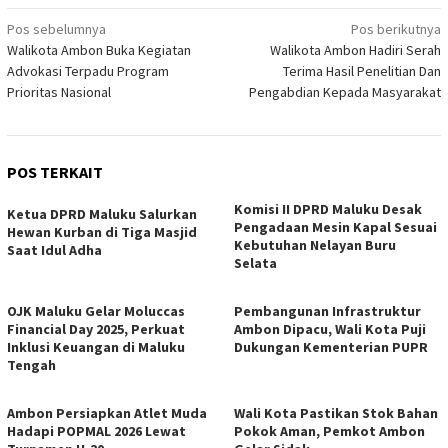
Navigasi
Pos sebelumnya
Pos berikutnya
Walikota Ambon Buka Kegiatan
Walikota Ambon Hadiri Serah
pos
Advokasi Terpadu Program
Terima Hasil Penelitian Dan
Prioritas Nasional
Pengabdian Kepada Masyarakat
POS TERKAIT
Komisi II DPRD Maluku Desak
Ketua DPRD Maluku Salurkan
Pengadaan Mesin Kapal Sesuai
Hewan Kurban di Tiga Masjid
Kebutuhan Nelayan Buru
Saat Idul Adha
Selata
OJK Maluku Gelar Moluccas
Pembangunan Infrastruktur
Financial Day 2025, Perkuat
Ambon Dipacu, Wali Kota Puji
Inklusi Keuangan di Maluku
Dukungan Kementerian PUPR
Tengah
Ambon Persiapkan Atlet Muda
Wali Kota Pastikan Stok Bahan
Hadapi POPMAL 2026 Lewat
Pokok Aman, Pemkot Ambon