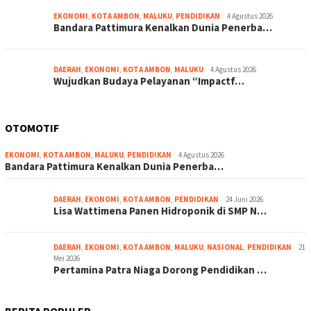
EKONOMI
,
KOTA AMBON
,
MALUKU
,
PENDIDIKAN
4 Agustus 2026
Bandara Pattimura Kenalkan Dunia Penerba…
DAERAH
,
EKONOMI
,
KOTA AMBON
,
MALUKU
4 Agustus 2026
Wujudkan Budaya Pelayanan “Impactf…
OTOMOTIF
EKONOMI
,
KOTA AMBON
,
MALUKU
,
PENDIDIKAN
4 Agustus 2026
Bandara Pattimura Kenalkan Dunia Penerba…
DAERAH
,
EKONOMI
,
KOTA AMBON
,
PENDIDIKAN
24 Juni 2026
Lisa Wattimena Panen Hidroponik di SMP N…
DAERAH
,
EKONOMI
,
KOTA AMBON
,
MALUKU
,
NASIONAL
,
PENDIDIKAN
21
Mei 2026
Pertamina Patra Niaga Dorong Pendidikan …
BERITA POPULER