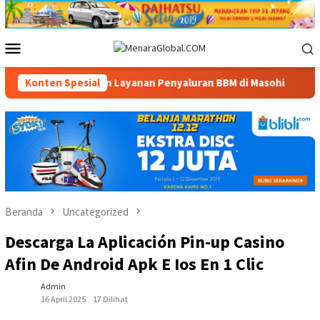
Loncat
ke
konten
Menu
Mobile
 Ketersediaan dan Layanan Penyaluran BBM di Masohi
Konten Spesial
Ban
Beranda
Uncategorized
Descarga La Aplicación Pin-up Casino
Afin De Android Apk E Ios En 1 Clic
Admin
16 April 2025
17 Dilihat