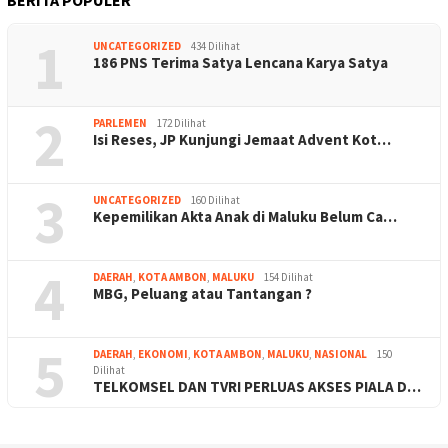
1
UNCATEGORIZED
434 Dilihat
186 PNS Terima Satya Lencana Karya Satya
2
PARLEMEN
172 Dilihat
Isi Reses, JP Kunjungi Jemaat Advent Kot…
3
UNCATEGORIZED
160 Dilihat
Kepemilikan Akta Anak di Maluku Belum Ca…
4
DAERAH
,
KOTA AMBON
,
MALUKU
154 Dilihat
MBG, Peluang atau Tantangan ?
5
DAERAH
,
EKONOMI
,
KOTA AMBON
,
MALUKU
,
NASIONAL
150
Dilihat
TELKOMSEL DAN TVRI PERLUAS AKSES PIALA D…