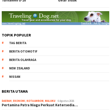
Turnamen U-20
Gelar Sidak
TOPIK POPULER
TAG BERITA
BERITA OTOMOTIF
BERITA OLAHRAGA
NEW ZEALAND
NISSAN
BERITA UTAMA
DAERAH
,
EKONOMI
,
KOTA AMBON
,
MALUKU
6 Agustus 2026
Pertamina Patra Niaga Perkuat Ketersedia…