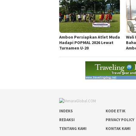
Ambon Persiapkan Atlet Muda
Wali
Hadapi POPMAL 2026 Lewat
Baha
Turnamen U-20
Ambo
INDEKS
KODE ETIK
REDAKSI
PRIVACY POLICY
TENTANG KAMI
KONTAK KAMI