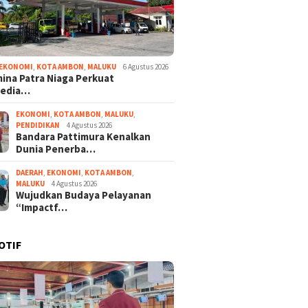
EKONOMI
,
KOTA AMBON
,
MALUKU
6 Agustus 2026
ina Patra Niaga Perkuat
sedia…
EKONOMI
,
KOTA AMBON
,
MALUKU
,
PENDIDIKAN
4 Agustus 2026
Bandara Pattimura Kenalkan
Dunia Penerba…
DAERAH
,
EKONOMI
,
KOTA AMBON
,
MALUKU
4 Agustus 2026
Wujudkan Budaya Pelayanan
“Impactf…
OTIF