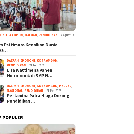
I
,
KOTA AMBON
,
MALUKU
,
PENDIDIKAN
4 Agustus
a Pattimura Kenalkan Dunia
ba…
DAERAH
,
EKONOMI
,
KOTA AMBON
,
PENDIDIKAN
24 Juni 2026
Lisa Wattimena Panen
Hidroponik di SMP N…
DAERAH
,
EKONOMI
,
KOTA AMBON
,
MALUKU
,
NASIONAL
,
PENDIDIKAN
21 Mei 2026
Pertamina Patra Niaga Dorong
Pendidikan …
A POPULER