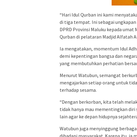
“Hari Idul Qurban ini kami menyata
di tiga tempat. Ini sebagai ungkapan
DPRD Provinsi Maluku kepada umat 
Qurban di pelataran Madjid Alfatah 
Ia mengatakan, momentum Idul Adha 
demi kepentingan bangsa dan negara
yang membutuhkan perhatian bersa
Menurut Watubun, semangat berkurb
mengajarkan setiap orang untuk tidak
terhadap sesama.
“Dengan berkorban, kita telah mela
tidak hanya mau mementingkan diri s
lain agar ke depan hidupnya sejahtera
Watubun juga menyinggung berbagai 
dihadapi masyarakat. Karena itu, ia