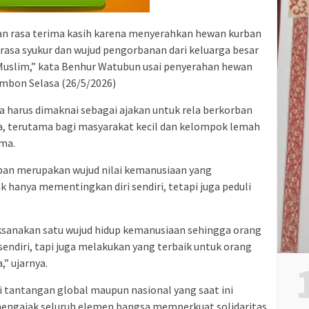
kan rasa terima kasih karena menyerahkan hewan kurban
 rasa syukur dan wujud pengorbanan dari keluarga besar
Muslim,” kata Benhur Watubun usai penyerahan hewan
Ambon Selasa (26/5/2026)
harus dimaknai sebagai ajakan untuk rela berkorban
, terutama bagi masyarakat kecil dan kelompok lemah
ma.
an merupakan wujud nilai kemanusiaan yang
 hanya mementingkan diri sendiri, tetapi juga peduli
ksanakan satu wujud hidup kemanusiaan sehingga orang
endiri, tapi juga melakukan yang terbaik untuk orang
,” ujarnya.
tantangan global maupun nasional yang saat ini
 mengajak seluruh elemen bangsa memperkuat solidaritas