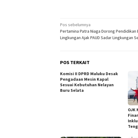
Navigasi
Pos sebelumnya
Pertamina Patra Niaga Dorong Pendidikan 
pos
Lingkungan Ajak PAUD Sadar Lingkungan Se
POS TERKAIT
Komisi II DPRD Maluku Desak
Pengadaan Mesin Kapal
Sesuai Kebutuhan Nelayan
Buru Selata
OJK 
Fina
Inkl
Teng