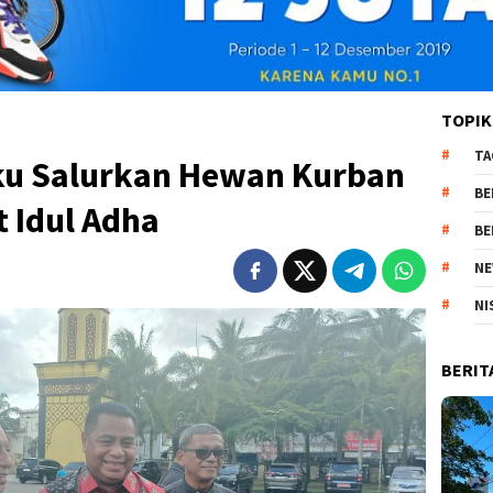
TOPIK
TA
ku Salurkan Hewan Kurban
BE
t Idul Adha
BE
NE
NI
BERIT