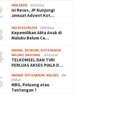
2
PARLEMEN
163 Dilihat
Isi Reses, JP Kunjungi
Jemaat Advent Kot…
3
UNCATEGORIZED
159 Dilihat
Kepemilikan Akta Anak di
Maluku Belum Ca…
4
DAERAH
,
EKONOMI
,
KOTA AMBON
,
MALUKU
,
NASIONAL
145 Dilihat
TELKOMSEL DAN TVRI
PERLUAS AKSES PIALA D…
5
DAERAH
,
KOTA AMBON
,
MALUKU
144
Dilihat
MBG, Peluang atau
Tantangan ?