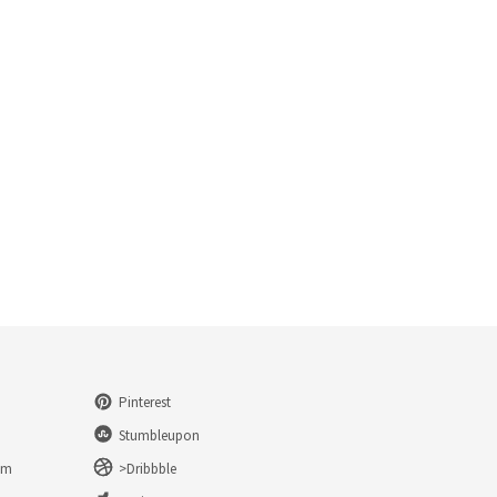
Pinterest
Stumbleupon
am
>Dribbble