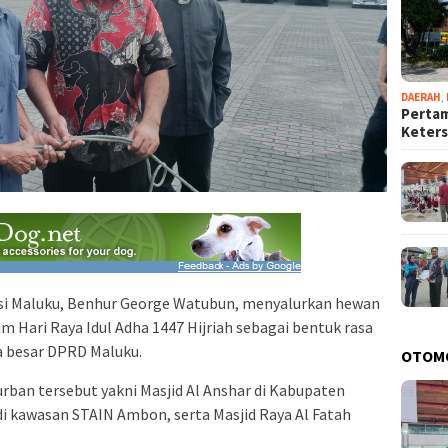
DAERAH
,
Pertam
Keter
i Maluku, Benhur George Watubun, menyalurkan hewan
 Hari Raya Idul Adha 1447 Hijriah sebagai bentuk rasa
ga besar DPRD Maluku.
OTOM
ban tersebut yakni Masjid Al Anshar di Kabupaten
di kawasan STAIN Ambon, serta Masjid Raya Al Fatah