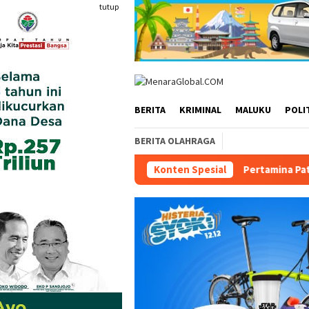
Loncat
tutup
ke
konten
BERITA
KRIMINAL
MALUKU
POLI
BERITA OLAHRAGA
Pertamina Patra Niaga Perkuat Ket
Konten Spesial