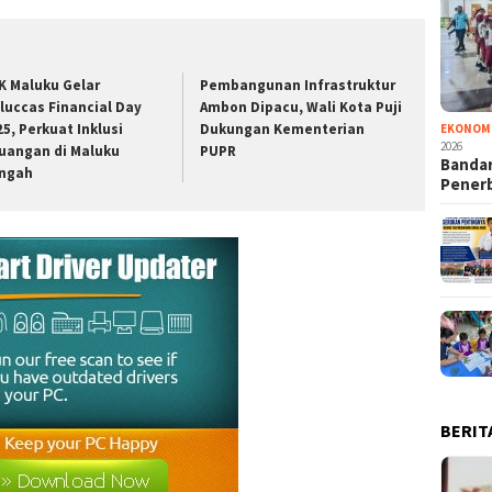
K Maluku Gelar
Pembangunan Infrastruktur
luccas Financial Day
Ambon Dipacu, Wali Kota Puji
25, Perkuat Inklusi
Dukungan Kementerian
EKONOM
2026
uangan di Maluku
PUPR
Bandar
ngah
Pener
BERIT