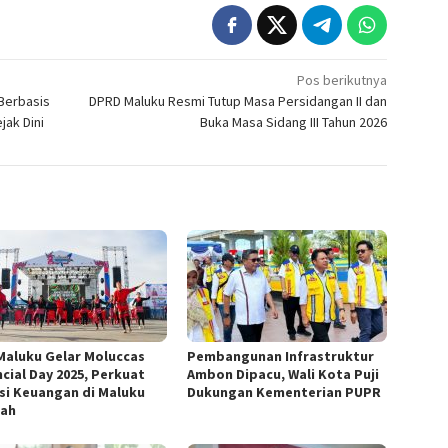
Pos berikutnya
Berbasis
DPRD Maluku Resmi Tutup Masa Persidangan II dan
jak Dini
Buka Masa Sidang III Tahun 2026
Maluku Gelar Moluccas
Pembangunan Infrastruktur
ncial Day 2025, Perkuat
Ambon Dipacu, Wali Kota Puji
usi Keuangan di Maluku
Dukungan Kementerian PUPR
ah