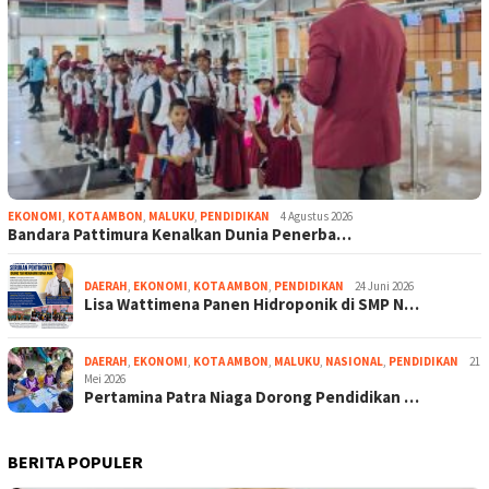
EKONOMI
,
KOTA AMBON
,
MALUKU
,
PENDIDIKAN
4 Agustus 2026
Bandara Pattimura Kenalkan Dunia Penerba…
DAERAH
,
EKONOMI
,
KOTA AMBON
,
PENDIDIKAN
24 Juni 2026
Lisa Wattimena Panen Hidroponik di SMP N…
DAERAH
,
EKONOMI
,
KOTA AMBON
,
MALUKU
,
NASIONAL
,
PENDIDIKAN
21
Mei 2026
Pertamina Patra Niaga Dorong Pendidikan …
BERITA POPULER