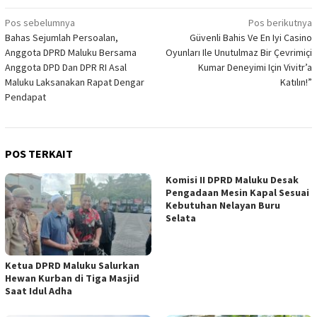
Navigasi
Pos sebelumnya
Pos berikutnya
Bahas Sejumlah Persoalan,
Güvenli Bahis Ve En Iyi Casino
pos
Anggota DPRD Maluku Bersama
Oyunları Ile Unutulmaz Bir Çevrimiçi
Anggota DPD Dan DPR RI Asal
Kumar Deneyimi Için Vivitr’a
Maluku Laksanakan Rapat Dengar
Katılın!”
Pendapat
POS TERKAIT
Komisi II DPRD Maluku Desak
Pengadaan Mesin Kapal Sesuai
Kebutuhan Nelayan Buru
Selata
Ketua DPRD Maluku Salurkan
Hewan Kurban di Tiga Masjid
Saat Idul Adha