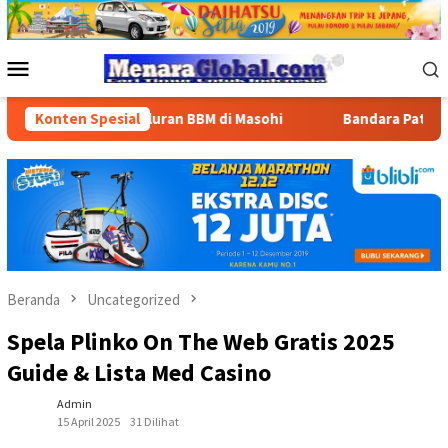
Loncat
ke
konten
Menu
Mobile
nan Penyaluran BBM di Masohi
Konten Spesial
Bandara Pattimura Kenalka
Beranda
Uncategorized
Spela Plinko On The Web Gratis 2025
Guide & Lista Med Casino
Admin
15 April 2025
31 Dilihat