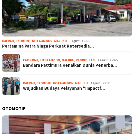
DAERAH
,
EKONOMI
,
KOTA AMBON
,
MALUKU
6 Agustus 2026
Pertamina Patra Niaga Perkuat Ketersedia…
EKONOMI
,
KOTA AMBON
,
MALUKU
,
PENDIDIKAN
4 Agustus 2026
Bandara Pattimura Kenalkan Dunia Penerba…
DAERAH
,
EKONOMI
,
KOTA AMBON
,
MALUKU
4 Agustus 2026
Wujudkan Budaya Pelayanan “Impactf…
OTOMOTIF