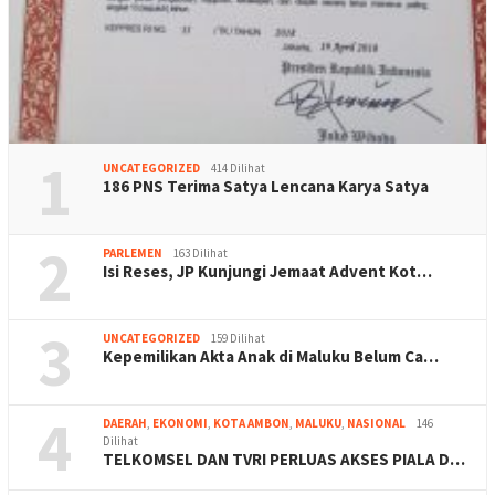
1
UNCATEGORIZED
414 Dilihat
186 PNS Terima Satya Lencana Karya Satya
2
PARLEMEN
163 Dilihat
Isi Reses, JP Kunjungi Jemaat Advent Kot…
3
UNCATEGORIZED
159 Dilihat
Kepemilikan Akta Anak di Maluku Belum Ca…
4
DAERAH
,
EKONOMI
,
KOTA AMBON
,
MALUKU
,
NASIONAL
146
Dilihat
TELKOMSEL DAN TVRI PERLUAS AKSES PIALA D…