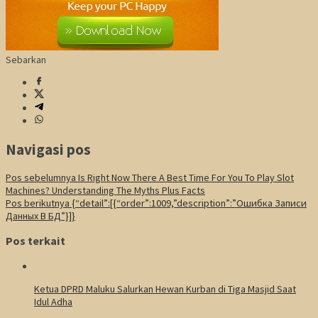
Sebarkan
Navigasi pos
Pos sebelumnya
Is Right Now There A Best Time For You To Play Slot
Machines? Understanding The Myths Plus Facts
Pos berikutnya
{“detail”:[{“order”:1009,”description”:”Ошибка Записи
Данных В БД”}]}
Pos terkait
Ketua DPRD Maluku Salurkan Hewan Kurban di Tiga Masjid Saat
Idul Adha