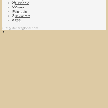
>Dribbble
Vimeo
Linkedin
Deviantart
RSS
2021@Menaraglobal.com