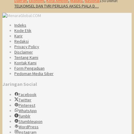
Daerah
,
Ekonomi
,
Kota Ambon
,
Maluku
,
Nasional
150 Dilihat
TELKOMSEL DAN TVRI PERLUAS AKSES PIALA D…
Indeks
Kode Etik
Karir
Redaksi
Privacy Policy
Disclaimer
Tentang Kami
Kontak Kami
Form Pengaduan
Pedoman Media Siber
Jaringan Social
Facebook
Twitter
Pinterest
WhatsApp
Tumblr
Stumbleupon
WordPress
Instagram