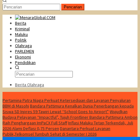
Pencarian
Berita
Kriminal
Maluku
Politik
Olahraga
PARLEMEN
Ekonomi
Pendidikan
Berita Olahraga
Konten Spesial
Pertamina Patra Niaga Perkuat Ketersediaan dan Layanan Penyaluran
BBM di Masohi
Bandara Pattimura Kenalkan Dunia Penerbangan kepada
Siswa SD Inpres 59 Tawiri Lewat “School Goes to Airport”
Wujudkan
Budaya Pelayanan “Impactful”, Tujuh Frontliner Bandara Pattimura Ambon
Raih Penghargaan ImPaCX Full Staff
Inflasi Maluku Tetap Terkendali, Juli
2026 Alami Deflasi 0,75 Persen
Danantara Perkuat Layanan
Publik,Telkomsel Tumbuh Sehat di Semester I 2026