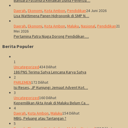
Bandara Pattimura Kenalkan Dunia Penerba…
Daerah
,
Ekonomi
,
Kota Ambon
,
Pendidikan
24 Juni 2026
Lisa Wattimena Panen Hidroponik di SMP N…
Daerah
,
Ekonomi
,
Kota Ambon
,
Maluku
,
Nasional
,
Pendidikan
21
Mei 2026
Pertamina Patra Niaga Dorong Pendidikan …
Berita Populer
1
Uncategorized
434 Dilihat
186 PNS Terima Satya Lencana Karya Satya
2
PARLEMEN
172 Dilihat
Isi Reses, JP Kunjungi Jemaat Advent Kot…
3
Uncategorized
160 Dilihat
Kepemilikan Akta Anak di Maluku Belum Ca…
4
Daerah
,
Kota Ambon
,
Maluku
154 Dilihat
MBG, Peluang atau Tantangan ?
5