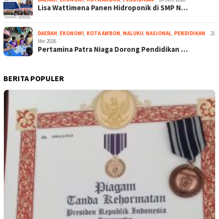
Lisa Wattimena Panen Hidroponik di SMP N…
DAERAH
,
EKONOMI
,
KOTA AMBON
,
MALUKU
,
NASIONAL
,
PENDIDIKAN
21
Mei 2026
Pertamina Patra Niaga Dorong Pendidikan …
BERITA POPULER