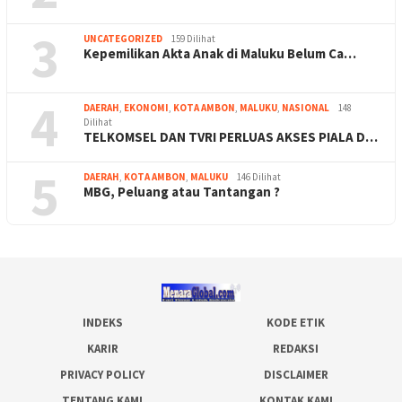
3
UNCATEGORIZED
159 Dilihat
Kepemilikan Akta Anak di Maluku Belum Ca…
4
DAERAH
,
EKONOMI
,
KOTA AMBON
,
MALUKU
,
NASIONAL
148
Dilihat
TELKOMSEL DAN TVRI PERLUAS AKSES PIALA D…
5
DAERAH
,
KOTA AMBON
,
MALUKU
146 Dilihat
MBG, Peluang atau Tantangan ?
INDEKS
KODE ETIK
KARIR
REDAKSI
PRIVACY POLICY
DISCLAIMER
TENTANG KAMI
KONTAK KAMI