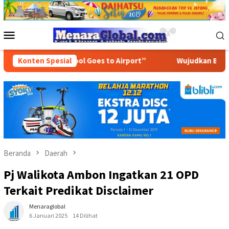
Loncat
ke
konten
Menu
Mobile
at “School Goes to Airport”
Konten Spesial
Wujudkan Budaya Pelayanan 
Beranda
Daerah
Pj Walikota Ambon Ingatkan 21 OPD
Terkait Predikat Disclaimer
Menaraglobal
6 Januari 2025
14 Dilihat