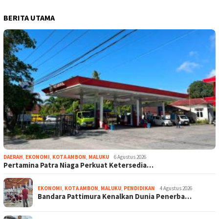
BERITA UTAMA
DAERAH
,
EKONOMI
,
KOTA AMBON
,
MALUKU
6 Agustus 2026
Pertamina Patra Niaga Perkuat Ketersedia…
EKONOMI
,
KOTA AMBON
,
MALUKU
,
PENDIDIKAN
4 Agustus 2026
Bandara Pattimura Kenalkan Dunia Penerba…