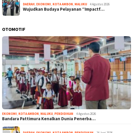
DAERAH
,
EKONOMI
,
KOTA AMBON
,
MALUKU
4 Agustus 2026
Wujudkan Budaya Pelayanan “Impactf…
OTOMOTIF
EKONOMI
,
KOTA AMBON
,
MALUKU
,
PENDIDIKAN
4 Agustus 2026
Bandara Pattimura Kenalkan Dunia Penerba…
DAERAH
,
EKONOMI
,
KOTA AMBON
,
PENDIDIKAN
24 Juni 2026