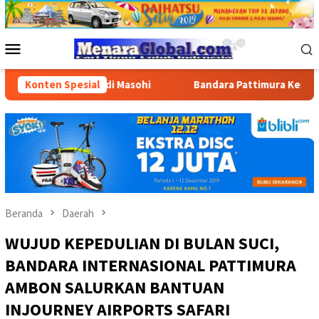
Loncat
ke
konten
Menu
Mobile
 BBM di Masohi
Konten Spesial
Bandara Pattimura Kenalkan Dunia Penerb
Beranda
Daerah
WUJUD KEPEDULIAN DI BULAN SUCI,
BANDARA INTERNASIONAL PATTIMURA
AMBON SALURKAN BANTUAN
INJOURNEY AIRPORTS SAFARI