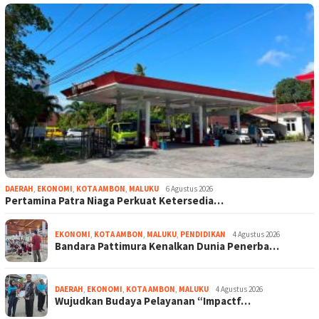
DAERAH
,
EKONOMI
,
KOTA AMBON
,
MALUKU
6 Agustus 2026
Pertamina Patra Niaga Perkuat Ketersedia…
EKONOMI
,
KOTA AMBON
,
MALUKU
,
PENDIDIKAN
4 Agustus 2026
Bandara Pattimura Kenalkan Dunia Penerba…
DAERAH
,
EKONOMI
,
KOTA AMBON
,
MALUKU
4 Agustus 2026
Wujudkan Budaya Pelayanan “Impactf…