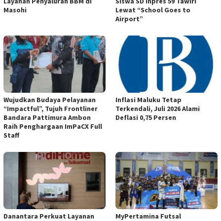
Layanan Penyaluran BBM di
Siswa SD Inpres 59 Tawiri
Masohi
Lewat “School Goes to
Airport”
Wujudkan Budaya Pelayanan
Inflasi Maluku Tetap
“Impactful”, Tujuh Frontliner
Terkendali, Juli 2026 Alami
Bandara Pattimura Ambon
Deflasi 0,75 Persen
Raih Penghargaan ImPaCX Full
Staff
Danantara Perkuat Layanan
MyPertamina Futsal