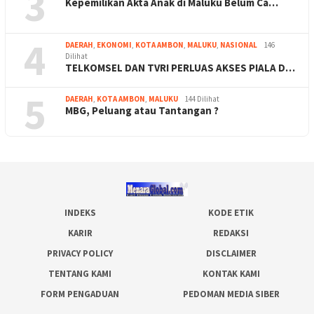
3
Kepemilikan Akta Anak di Maluku Belum Ca…
4
DAERAH
,
EKONOMI
,
KOTA AMBON
,
MALUKU
,
NASIONAL
146
Dilihat
TELKOMSEL DAN TVRI PERLUAS AKSES PIALA D…
5
DAERAH
,
KOTA AMBON
,
MALUKU
144 Dilihat
MBG, Peluang atau Tantangan ?
INDEKS
KODE ETIK
KARIR
REDAKSI
PRIVACY POLICY
DISCLAIMER
TENTANG KAMI
KONTAK KAMI
FORM PENGADUAN
PEDOMAN MEDIA SIBER