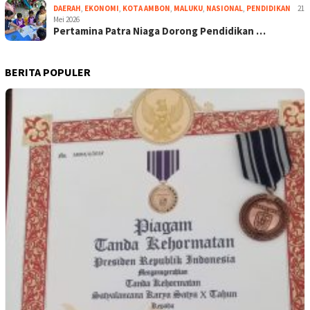
DAERAH
,
EKONOMI
,
KOTA AMBON
,
MALUKU
,
NASIONAL
,
PENDIDIKAN
21
Mei 2026
Pertamina Patra Niaga Dorong Pendidikan …
BERITA POPULER