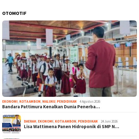
OTOMOTIF
EKONOMI
,
KOTA AMBON
,
MALUKU
,
PENDIDIKAN
4 Agustus 2026
Bandara Pattimura Kenalkan Dunia Penerba…
DAERAH
,
EKONOMI
,
KOTA AMBON
,
PENDIDIKAN
24 Juni 2026
Lisa Wattimena Panen Hidroponik di SMP N…