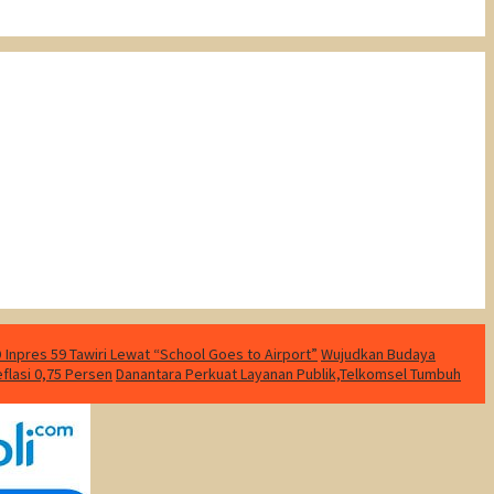
Inpres 59 Tawiri Lewat “School Goes to Airport”
Wujudkan Budaya
eflasi 0,75 Persen
Danantara Perkuat Layanan Publik,Telkomsel Tumbuh