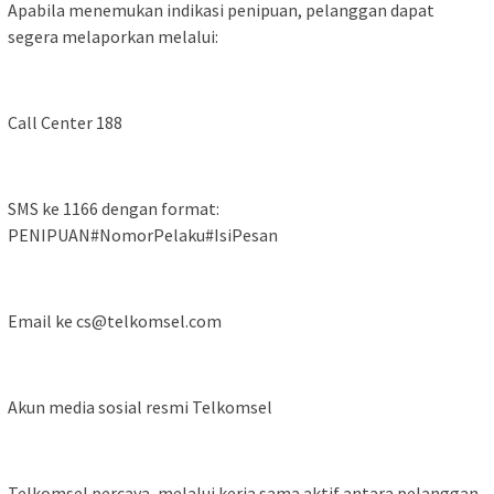
Apabila menemukan indikasi penipuan, pelanggan dapat
segera melaporkan melalui:
Call Center 188
SMS ke 1166 dengan format:
PENIPUAN#NomorPelaku#IsiPesan
Email ke cs@telkomsel.com
Akun media sosial resmi Telkomsel
Telkomsel percaya, melalui kerja sama aktif antara pelanggan