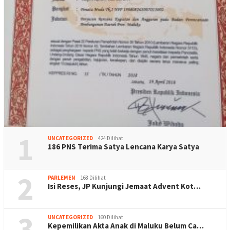
1
UNCATEGORIZED
424 Dilihat
186 PNS Terima Satya Lencana Karya Satya
2
PARLEMEN
168 Dilihat
Isi Reses, JP Kunjungi Jemaat Advent Kot…
3
UNCATEGORIZED
160 Dilihat
Kepemilikan Akta Anak di Maluku Belum Ca…