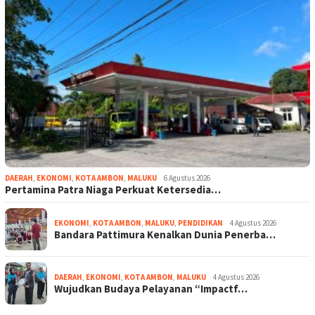
DAERAH
,
EKONOMI
,
KOTA AMBON
,
MALUKU
6 Agustus 2026
Pertamina Patra Niaga Perkuat Ketersedia…
EKONOMI
,
KOTA AMBON
,
MALUKU
,
PENDIDIKAN
4 Agustus 2026
Bandara Pattimura Kenalkan Dunia Penerba…
DAERAH
,
EKONOMI
,
KOTA AMBON
,
MALUKU
4 Agustus 2026
Wujudkan Budaya Pelayanan “Impactf…