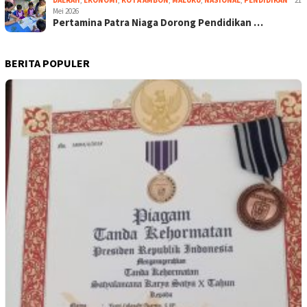
DAERAH
,
EKONOMI
,
KOTA AMBON
,
MALUKU
,
NASIONAL
,
PENDIDIKAN
21
Mei 2026
Pertamina Patra Niaga Dorong Pendidikan …
BERITA POPULER