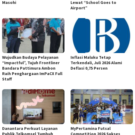
Masohi
Lewat “School Goes to
Airport”
Wujudkan Budaya Pelayanan
Inflasi Maluku Tetap
“Impactful”, Tujuh Frontliner
Terkendali, Juli 2026 Alami
Bandara Pattimura Ambon
Deflasi 0,75 Persen
Raih Penghargaan ImPaCX Full
Staff
Danantara Perkuat Layanan
MyPertamina Futsal
Publik,Telkomsel Tumbuh
Competition 2026 Sukses