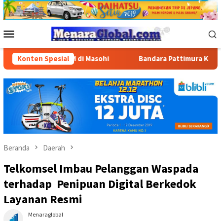
Loncat
ke
konten
Menu
Mobile
an BBM di Masohi
Konten Spesial
Bandara Pattimura Kenalkan Dunia Pene
Beranda
Daerah
Telkomsel Imbau Pelanggan Waspada
terhadap Penipuan Digital Berkedok
Layanan Resmi
Menaraglobal