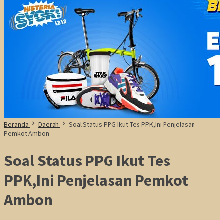
Beranda
Daerah
Soal Status PPG Ikut Tes PPK,Ini Penjelasan
Pemkot Ambon
Soal Status PPG Ikut Tes
PPK,Ini Penjelasan Pemkot
Ambon