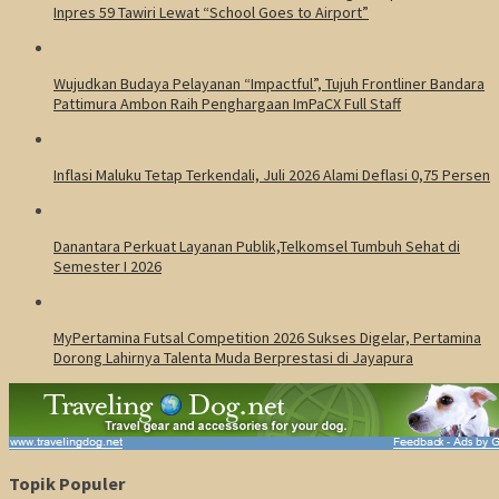
Inpres 59 Tawiri Lewat “School Goes to Airport”
Wujudkan Budaya Pelayanan “Impactful”, Tujuh Frontliner Bandara
Pattimura Ambon Raih Penghargaan ImPaCX Full Staff
Inflasi Maluku Tetap Terkendali, Juli 2026 Alami Deflasi 0,75 Persen
Danantara Perkuat Layanan Publik,Telkomsel Tumbuh Sehat di
Semester I 2026
MyPertamina Futsal Competition 2026 Sukses Digelar, Pertamina
Dorong Lahirnya Talenta Muda Berprestasi di Jayapura
Topik Populer