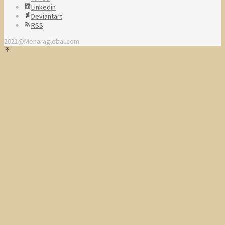
Linkedin
Deviantart
RSS
2021@Menaraglobal.com