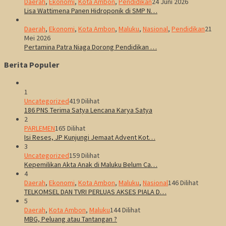
Daerah
,
Ekonomi
,
Kota Ambon
,
Pendidikan
24 Juni 2026
Lisa Wattimena Panen Hidroponik di SMP N…
Daerah
,
Ekonomi
,
Kota Ambon
,
Maluku
,
Nasional
,
Pendidikan
21
Mei 2026
Pertamina Patra Niaga Dorong Pendidikan …
Berita Populer
1
Uncategorized
419 Dilihat
186 PNS Terima Satya Lencana Karya Satya
2
PARLEMEN
165 Dilihat
Isi Reses, JP Kunjungi Jemaat Advent Kot…
3
Uncategorized
159 Dilihat
Kepemilikan Akta Anak di Maluku Belum Ca…
4
Daerah
,
Ekonomi
,
Kota Ambon
,
Maluku
,
Nasional
146 Dilihat
TELKOMSEL DAN TVRI PERLUAS AKSES PIALA D…
5
Daerah
,
Kota Ambon
,
Maluku
144 Dilihat
MBG, Peluang atau Tantangan ?