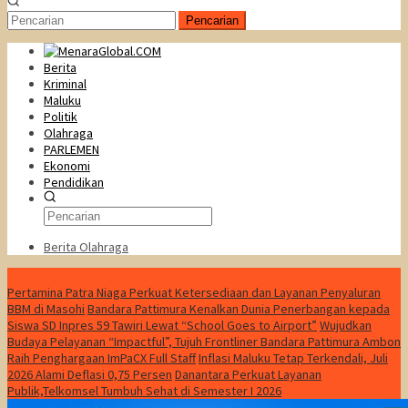
Pencarian
Berita
Kriminal
Maluku
Politik
Olahraga
PARLEMEN
Ekonomi
Pendidikan
Berita Olahraga
Konten Spesial
Pertamina Patra Niaga Perkuat Ketersediaan dan Layanan Penyaluran
BBM di Masohi
Bandara Pattimura Kenalkan Dunia Penerbangan kepada
Siswa SD Inpres 59 Tawiri Lewat “School Goes to Airport”
Wujudkan
Budaya Pelayanan “Impactful”, Tujuh Frontliner Bandara Pattimura Ambon
Raih Penghargaan ImPaCX Full Staff
Inflasi Maluku Tetap Terkendali, Juli
2026 Alami Deflasi 0,75 Persen
Danantara Perkuat Layanan
Publik,Telkomsel Tumbuh Sehat di Semester I 2026