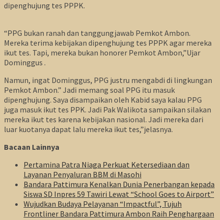
dipenghujung tes PPPK.
“PPG bukan ranah dan tanggungjawab Pemkot Ambon.
Mereka terima kebijakan dipenghujung tes PPPK agar mereka
ikut tes. Tapi, mereka bukan honorer Pemkot Ambon,”Ujar
Dominggus .
Namun, ingat Dominggus, PPG justru mengabdi di lingkungan
Pemkot Ambon.” Jadi memang soal PPG itu masuk
dipenghujung. Saya disampaikan oleh Kabid saya kalau PPG
juga masuk ikut tes PPK. Jadi Pak Walikota sampaikan silakan
mereka ikut tes karena kebijakan nasional. Jadi mereka dari
luar kuotanya dapat lalu mereka ikut tes,”jelasnya.
Bacaan Lainnya
Pertamina Patra Niaga Perkuat Ketersediaan dan
Layanan Penyaluran BBM di Masohi
Bandara Pattimura Kenalkan Dunia Penerbangan kepada
Siswa SD Inpres 59 Tawiri Lewat “School Goes to Airport”
Wujudkan Budaya Pelayanan “Impactful”, Tujuh
Frontliner Bandara Pattimura Ambon Raih Penghargaan