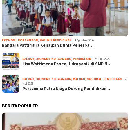
EKONOMI
,
KOTA AMBON
,
MALUKU
,
PENDIDIKAN
4 Agustus 2026
Bandara Pattimura Kenalkan Dunia Penerba…
DAERAH
,
EKONOMI
,
KOTA AMBON
,
PENDIDIKAN
24 Juni 2026
Lisa Wattimena Panen Hidroponik di SMP N…
DAERAH
,
EKONOMI
,
KOTA AMBON
,
MALUKU
,
NASIONAL
,
PENDIDIKAN
21
Mei 2026
Pertamina Patra Niaga Dorong Pendidikan …
BERITA POPULER