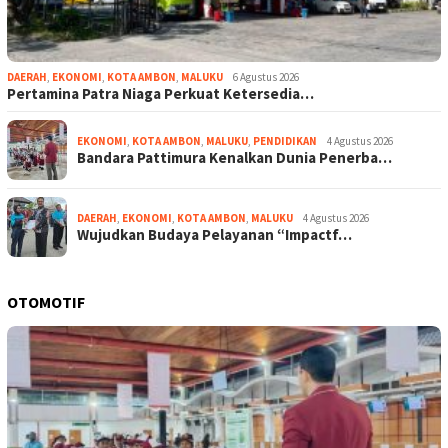
DAERAH
,
EKONOMI
,
KOTA AMBON
,
MALUKU
6 Agustus 2026
Pertamina Patra Niaga Perkuat Ketersedia…
EKONOMI
,
KOTA AMBON
,
MALUKU
,
PENDIDIKAN
4 Agustus 2026
Bandara Pattimura Kenalkan Dunia Penerba…
DAERAH
,
EKONOMI
,
KOTA AMBON
,
MALUKU
4 Agustus 2026
Wujudkan Budaya Pelayanan “Impactf…
OTOMOTIF