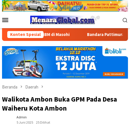
Loncat
ke
konten
Menu
Mobile
uran BBM di Masohi
Konten Spesial
Bandara Pattimura Kenalkan Dunia Pe
Beranda
Daerah
Walikota Ambon Buka GPM Pada Desa
Waiheru Kota Ambon
Admin
5 Juni 2025
25 Dilihat