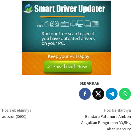
SEBARKAN
Navigasi
Pos sebelumnya
Pos berikutnya
aobzor (3600)
Bandara Pattimura Ambon
pos
Gagalkan Pengiriman 33,5Kg
Cairan Mercury