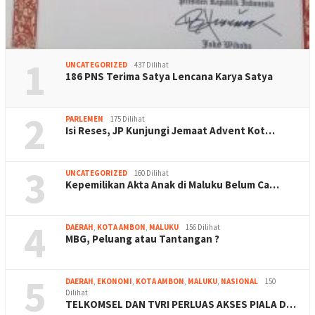
1
UNCATEGORIZED
437 Dilihat
186 PNS Terima Satya Lencana Karya Satya
2
PARLEMEN
175 Dilihat
Isi Reses, JP Kunjungi Jemaat Advent Kot…
3
UNCATEGORIZED
160 Dilihat
Kepemilikan Akta Anak di Maluku Belum Ca…
4
DAERAH
,
KOTA AMBON
,
MALUKU
156 Dilihat
MBG, Peluang atau Tantangan ?
5
DAERAH
,
EKONOMI
,
KOTA AMBON
,
MALUKU
,
NASIONAL
150
Dilihat
TELKOMSEL DAN TVRI PERLUAS AKSES PIALA D…