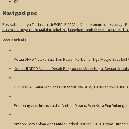
Navigasi pos
Pos sebelumnya
Tindaklanjuti EKBALE 2025 di Dinas Kominfo, Lekransy : P
Pos berikutnya
DPRD Maluku Bakal Perjuangkan Tambahan Kuota BBM di B
Pos terkait
Ketua DPRD Maluku Salurkan Hewan Kurban di Tiga Masjid Saat Idul
Komisi II DPRD Maluku Desak Pengadaan Mesin Kapal Sesuai Kebutu
OJK Maluku Gelar Moluccas Financial Day 2025, Perkuat Inklusi Keu
Pembangunan Infrastruktur Ambon Dipacu, Wali Kota Puji Dukunga
Ambon Persiapkan Atlet Muda Hadapi POPMAL 2026 Lewat Turname