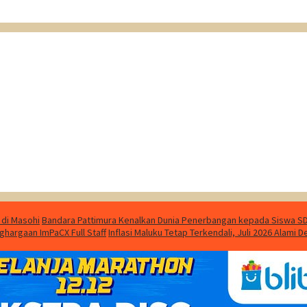
 di Masohi
Bandara Pattimura Kenalkan Dunia Penerbangan kepada Siswa SD 
ghargaan ImPaCX Full Staff
Inflasi Maluku Tetap Terkendali, Juli 2026 Alami D