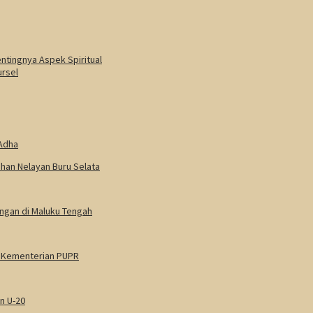
entingnya Aspek Spiritual
ursel
 Adha
han Nelayan Buru Selata
angan di Maluku Tengah
n Kementerian PUPR
n U-20