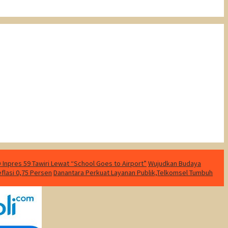
Inpres 59 Tawiri Lewat “School Goes to Airport”
Wujudkan Budaya
eflasi 0,75 Persen
Danantara Perkuat Layanan Publik,Telkomsel Tumbuh