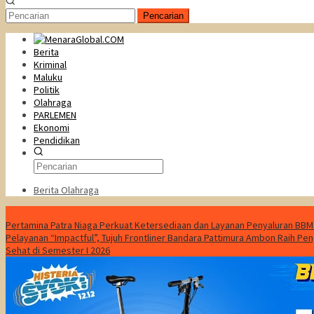
Pencarian
Berita
Kriminal
Maluku
Politik
Olahraga
PARLEMEN
Ekonomi
Pendidikan
Berita Olahraga
Konten Spesial
Pertamina Patra Niaga Perkuat Ketersediaan dan Layanan Penyaluran BBM
Pelayanan “Impactful”, Tujuh Frontliner Bandara Pattimura Ambon Raih Pen
Sehat di Semester I 2026