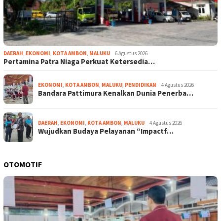
DAERAH
,
EKONOMI
,
KOTA AMBON
,
MALUKU
6 Agustus 2026
Pertamina Patra Niaga Perkuat Ketersedia…
EKONOMI
,
KOTA AMBON
,
MALUKU
,
PENDIDIKAN
4 Agustus 2026
Bandara Pattimura Kenalkan Dunia Penerba…
DAERAH
,
EKONOMI
,
KOTA AMBON
,
MALUKU
4 Agustus 2026
Wujudkan Budaya Pelayanan “Impactf…
OTOMOTIF