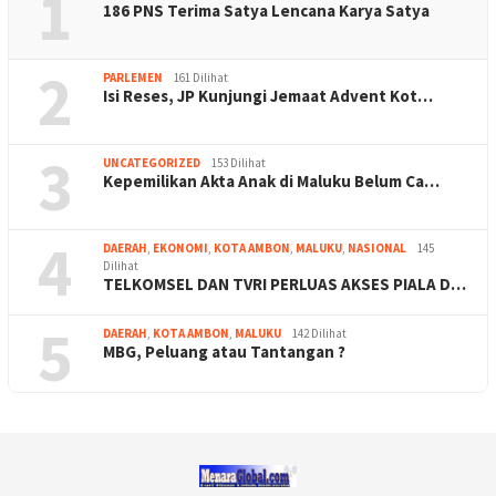
1
186 PNS Terima Satya Lencana Karya Satya
2
PARLEMEN
161 Dilihat
Isi Reses, JP Kunjungi Jemaat Advent Kot…
3
UNCATEGORIZED
153 Dilihat
Kepemilikan Akta Anak di Maluku Belum Ca…
4
DAERAH
,
EKONOMI
,
KOTA AMBON
,
MALUKU
,
NASIONAL
145
Dilihat
TELKOMSEL DAN TVRI PERLUAS AKSES PIALA D…
5
DAERAH
,
KOTA AMBON
,
MALUKU
142 Dilihat
MBG, Peluang atau Tantangan ?