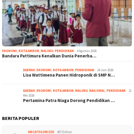
EKONOMI
,
KOTA AMBON
,
MALUKU
,
PENDIDIKAN
4 Agustus 2026
Bandara Pattimura Kenalkan Dunia Penerba…
DAERAH
,
EKONOMI
,
KOTA AMBON
,
PENDIDIKAN
24 Juni 2026
Lisa Wattimena Panen Hidroponik di SMP N…
DAERAH
,
EKONOMI
,
KOTA AMBON
,
MALUKU
,
NASIONAL
,
PENDIDIKAN
21
Mei 2026
Pertamina Patra Niaga Dorong Pendidikan …
BERITA POPULER
UNCATEGORIZED
407 Dilihat