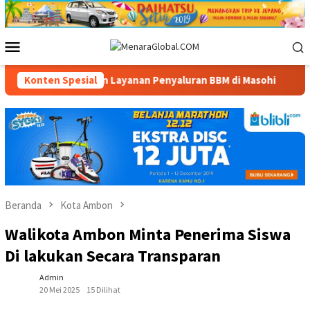
Loncat
ke
konten
Menu
Mobile
sediaan dan Layanan Penyaluran BBM di Masohi
Konten Spesial
Bandara P
Beranda
Kota Ambon
Walikota Ambon Minta Penerima Siswa
Di lakukan Secara Transparan
Admin
20 Mei 2025
15 Dilihat