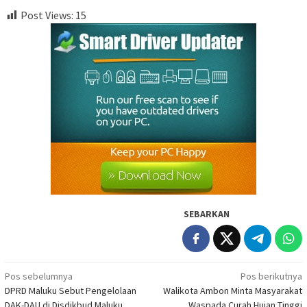
Post Views:
15
SEBARKAN
Navigasi
Pos sebelumnya
Pos berikutnya
DPRD Maluku Sebut Pengelolaan
Walikota Ambon Minta Masyarakat
pos
DAK-DAU di Disdikbud Maluku
Waspada Curah Hujan Tinggi