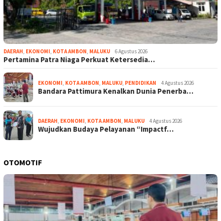
DAERAH
,
EKONOMI
,
KOTA AMBON
,
MALUKU
6 Agustus 2026
Pertamina Patra Niaga Perkuat Ketersedia…
EKONOMI
,
KOTA AMBON
,
MALUKU
,
PENDIDIKAN
4 Agustus 2026
Bandara Pattimura Kenalkan Dunia Penerba…
DAERAH
,
EKONOMI
,
KOTA AMBON
,
MALUKU
4 Agustus 2026
Wujudkan Budaya Pelayanan “Impactf…
OTOMOTIF