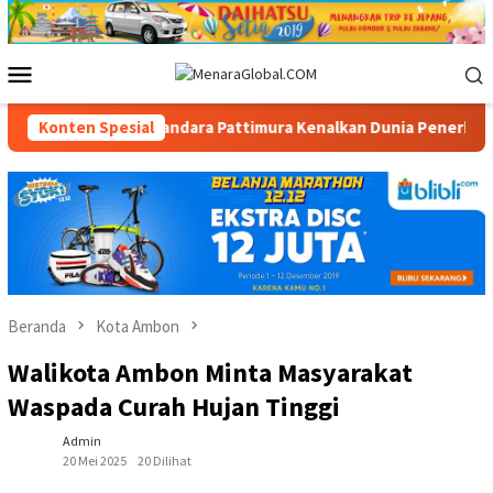
Loncat
ke
konten
Menu
Mobile
Konten Spesial
Bandara Pattimura Kenalkan Dunia Penerbangan kepada Si
Beranda
Kota Ambon
Walikota Ambon Minta Masyarakat
Waspada Curah Hujan Tinggi
Admin
20 Mei 2025
20 Dilihat