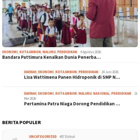
EKONOMI
,
KOTA AMBON
,
MALUKU
,
PENDIDIKAN
4 Agustus 2026
Bandara Pattimura Kenalkan Dunia Penerba…
DAERAH
,
EKONOMI
,
KOTA AMBON
,
PENDIDIKAN
24 Juni 2026
Lisa Wattimena Panen Hidroponik di SMP N…
DAERAH
,
EKONOMI
,
KOTA AMBON
,
MALUKU
,
NASIONAL
,
PENDIDIKAN
21
Mei 2026
Pertamina Patra Niaga Dorong Pendidikan …
BERITA POPULER
UNCATEGORIZED
407 Dilihat