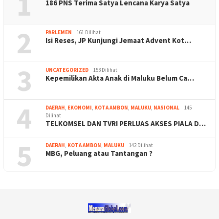
1
186 PNS Terima Satya Lencana Karya Satya
2
PARLEMEN
161 Dilihat
Isi Reses, JP Kunjungi Jemaat Advent Kot…
3
UNCATEGORIZED
153 Dilihat
Kepemilikan Akta Anak di Maluku Belum Ca…
4
DAERAH
,
EKONOMI
,
KOTA AMBON
,
MALUKU
,
NASIONAL
145
Dilihat
TELKOMSEL DAN TVRI PERLUAS AKSES PIALA D…
5
DAERAH
,
KOTA AMBON
,
MALUKU
142 Dilihat
MBG, Peluang atau Tantangan ?