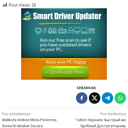
Post Views:
20
SEBARKAN
Navigasi
Pos sebelumnya
Pos berikutnya
Walikota Ambon Minta Penerima
“1xbet Зеркало: Быстрый же
pos
Siswa Di lakukan Secara
Удобный Доступ второму