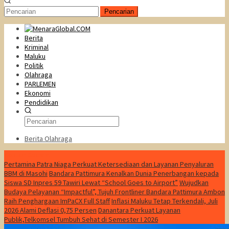
Pencarian
Berita
Kriminal
Maluku
Politik
Olahraga
PARLEMEN
Ekonomi
Pendidikan
Berita Olahraga
Konten Spesial
Pertamina Patra Niaga Perkuat Ketersediaan dan Layanan Penyaluran
BBM di Masohi
Bandara Pattimura Kenalkan Dunia Penerbangan kepada
Siswa SD Inpres 59 Tawiri Lewat “School Goes to Airport”
Wujudkan
Budaya Pelayanan “Impactful”, Tujuh Frontliner Bandara Pattimura Ambon
Raih Penghargaan ImPaCX Full Staff
Inflasi Maluku Tetap Terkendali, Juli
2026 Alami Deflasi 0,75 Persen
Danantara Perkuat Layanan
Publik,Telkomsel Tumbuh Sehat di Semester I 2026