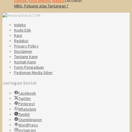
Daerah
,
Kota Ambon
,
Maluku
144 Dilihat
MBG, Peluang atau Tantangan ?
Indeks
Kode Etik
Karir
Redaksi
Privacy Policy
Disclaimer
Tentang Kami
Kontak Kami
Form Pengaduan
Pedoman Media Siber
Jaringan Social
Facebook
Twitter
Pinterest
WhatsApp
Tumblr
Stumbleupon
WordPress
Instagram