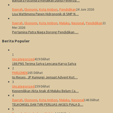
Bandara Pattimura Kenalkan Dunia Penerba…
Daerah
,
Ekonomi
,
Kota Ambon
,
Pendidikan
24 Juni 2026
Lisa Wattimena Panen Hidroponik di SMP N…
Daerah
,
Ekonomi
,
Kota Ambon
,
Maluku
,
Nasional
,
Pendidikan
21
Mei 2026
Pertamina Patra Niaga Dorong Pendidikan …
Berita Populer
1
Uncategorized
419 Dilihat
186 PNS Terima Satya Lencana Karya Satya
2
PARLEMEN
165 Dilihat
Isi Reses, JP Kunjungi Jemaat Advent Kot…
3
Uncategorized
159 Dilihat
Kepemilikan Akta Anak di Maluku Belum Ca…
4
Daerah
,
Ekonomi
,
Kota Ambon
,
Maluku
,
Nasional
146 Dilihat
TELKOMSEL DAN TVRI PERLUAS AKSES PIALA D…
5