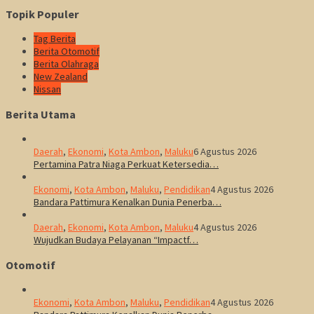
Topik Populer
Tag Berita
Berita Otomotif
Berita Olahraga
New Zealand
Nissan
Berita Utama
Daerah
,
Ekonomi
,
Kota Ambon
,
Maluku
6 Agustus 2026
Pertamina Patra Niaga Perkuat Ketersedia…
Ekonomi
,
Kota Ambon
,
Maluku
,
Pendidikan
4 Agustus 2026
Bandara Pattimura Kenalkan Dunia Penerba…
Daerah
,
Ekonomi
,
Kota Ambon
,
Maluku
4 Agustus 2026
Wujudkan Budaya Pelayanan “Impactf…
Otomotif
Ekonomi
,
Kota Ambon
,
Maluku
,
Pendidikan
4 Agustus 2026