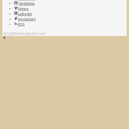
>Dribbble
Vimeo
Linkedin
Deviantart
RSS
2021@Menaraglobal.com