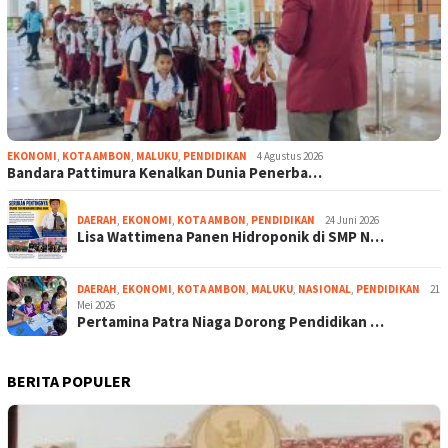
EKONOMI
,
KOTA AMBON
,
MALUKU
,
PENDIDIKAN
4 Agustus 2026
Bandara Pattimura Kenalkan Dunia Penerba…
DAERAH
,
EKONOMI
,
KOTA AMBON
,
PENDIDIKAN
24 Juni 2026
Lisa Wattimena Panen Hidroponik di SMP N…
DAERAH
,
EKONOMI
,
KOTA AMBON
,
MALUKU
,
NASIONAL
,
PENDIDIKAN
21
Mei 2026
Pertamina Patra Niaga Dorong Pendidikan …
BERITA POPULER