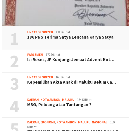
1
UNCATEGORIZED
434 Dilihat
186 PNS Terima Satya Lencana Karya Satya
2
PARLEMEN
172 Dilihat
Isi Reses, JP Kunjungi Jemaat Advent Kot…
3
UNCATEGORIZED
160 Dilihat
Kepemilikan Akta Anak di Maluku Belum Ca…
4
DAERAH
,
KOTA AMBON
,
MALUKU
154 Dilihat
MBG, Peluang atau Tantangan ?
5
DAERAH
,
EKONOMI
,
KOTA AMBON
,
MALUKU
,
NASIONAL
150
Dilihat