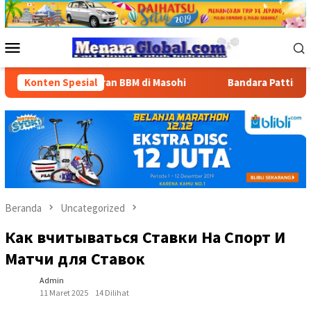
Loncat
ke
konten
Menu
Mobile
n Penyaluran BBM di Masohi
Konten Spesial
Bandara Pattimura Kenalkan 
Beranda
Uncategorized
Как вчитываться Ставки На Спорт И
Матчи для Ставок
Admin
11 Maret 2025
14 Dilihat