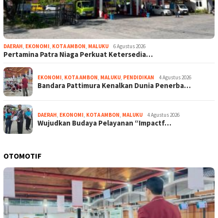
DAERAH
,
EKONOMI
,
KOTA AMBON
,
MALUKU
6 Agustus 2026
Pertamina Patra Niaga Perkuat Ketersedia…
EKONOMI
,
KOTA AMBON
,
MALUKU
,
PENDIDIKAN
4 Agustus 2026
Bandara Pattimura Kenalkan Dunia Penerba…
DAERAH
,
EKONOMI
,
KOTA AMBON
,
MALUKU
4 Agustus 2026
Wujudkan Budaya Pelayanan “Impactf…
OTOMOTIF