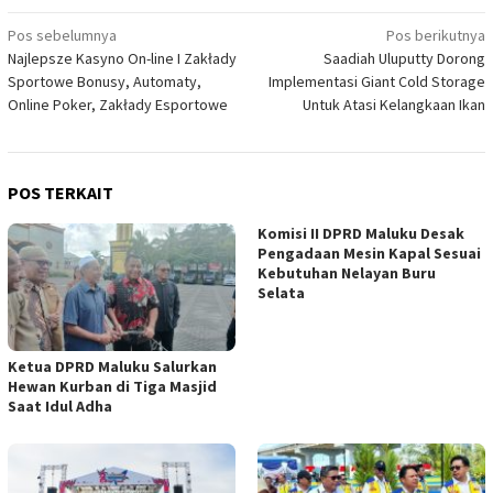
Navigasi
Pos sebelumnya
Pos berikutnya
Najlepsze Kasyno On-line I Zakłady
Saadiah Uluputty Dorong
pos
Sportowe Bonusy, Automaty,
Implementasi Giant Cold Storage
Online Poker, Zakłady Esportowe
Untuk Atasi Kelangkaan Ikan
POS TERKAIT
Komisi II DPRD Maluku Desak
Pengadaan Mesin Kapal Sesuai
Kebutuhan Nelayan Buru
Selata
Ketua DPRD Maluku Salurkan
Hewan Kurban di Tiga Masjid
Saat Idul Adha