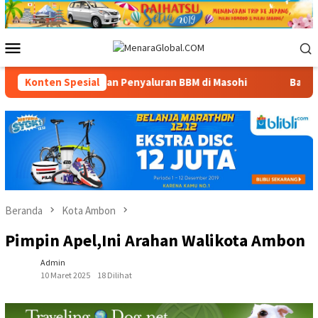
Loncat
ke
konten
Menu
Mobile
an dan Layanan Penyaluran BBM di Masohi
Konten Spesial
Bandara Pattim
Beranda
Kota Ambon
Pimpin Apel,Ini Arahan Walikota Ambon
Admin
10 Maret 2025
18 Dilihat