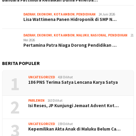
DAERAH
,
EKONOMI
,
KOTA AMBON
,
PENDIDIKAN
24 Juni 2026
Lisa Wattimena Panen Hidroponik di SMP N…
DAERAH
,
EKONOMI
,
KOTA AMBON
,
MALUKU
,
NASIONAL
,
PENDIDIKAN
21
Mei 2026
Pertamina Patra Niaga Dorong Pendidikan …
BERITA POPULER
1
UNCATEGORIZED
418 Dilihat
186 PNS Terima Satya Lencana Karya Satya
2
PARLEMEN
163 Dilihat
Isi Reses, JP Kunjungi Jemaat Advent Kot…
3
UNCATEGORIZED
159 Dilihat
Kepemilikan Akta Anak di Maluku Belum Ca…