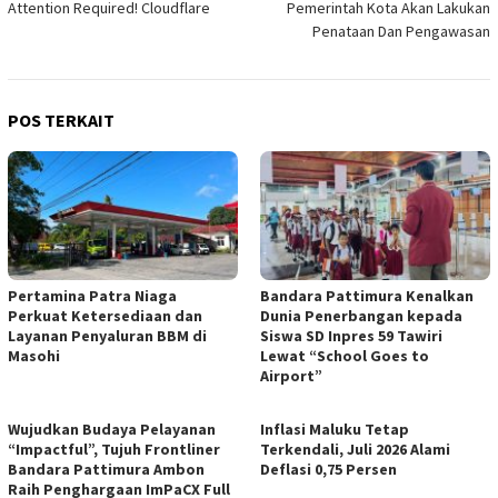
Attention Required! Cloudflare
Pemerintah Kota Akan Lakukan
pos
Penataan Dan Pengawasan
POS TERKAIT
Pertamina Patra Niaga
Bandara Pattimura Kenalkan
Perkuat Ketersediaan dan
Dunia Penerbangan kepada
Layanan Penyaluran BBM di
Siswa SD Inpres 59 Tawiri
Masohi
Lewat “School Goes to
Airport”
Wujudkan Budaya Pelayanan
Inflasi Maluku Tetap
“Impactful”, Tujuh Frontliner
Terkendali, Juli 2026 Alami
Bandara Pattimura Ambon
Deflasi 0,75 Persen
Raih Penghargaan ImPaCX Full