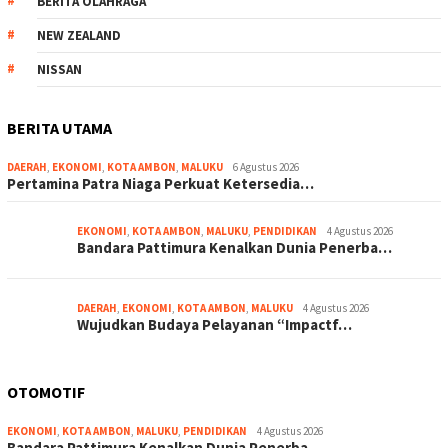
BERITA OLAHRAGA
NEW ZEALAND
NISSAN
BERITA UTAMA
DAERAH
,
EKONOMI
,
KOTA AMBON
,
MALUKU
6 Agustus 2026
Pertamina Patra Niaga Perkuat Ketersedia…
EKONOMI
,
KOTA AMBON
,
MALUKU
,
PENDIDIKAN
4 Agustus 2026
Bandara Pattimura Kenalkan Dunia Penerba…
DAERAH
,
EKONOMI
,
KOTA AMBON
,
MALUKU
4 Agustus 2026
Wujudkan Budaya Pelayanan “Impactf…
OTOMOTIF
EKONOMI
,
KOTA AMBON
,
MALUKU
,
PENDIDIKAN
4 Agustus 2026
Bandara Pattimura Kenalkan Dunia Penerba…