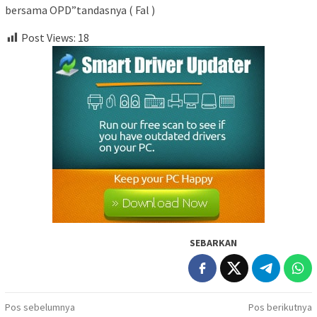
bersama OPD”tandasnya ( Fal )
Post Views:
18
SEBARKAN
Navigasi
Pos sebelumnya
Pos berikutnya