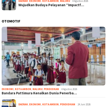
DAERAH
,
EKONOMI
,
KOTA AMBON
,
MALUKU
4 Agustus 2026
Wujudkan Budaya Pelayanan “Impactf…
OTOMOTIF
EKONOMI
,
KOTA AMBON
,
MALUKU
,
PENDIDIKAN
4 Agustus 2026
Bandara Pattimura Kenalkan Dunia Penerba…
DAERAH
,
EKONOMI
,
KOTA AMBON
,
PENDIDIKAN
24 Juni 2026