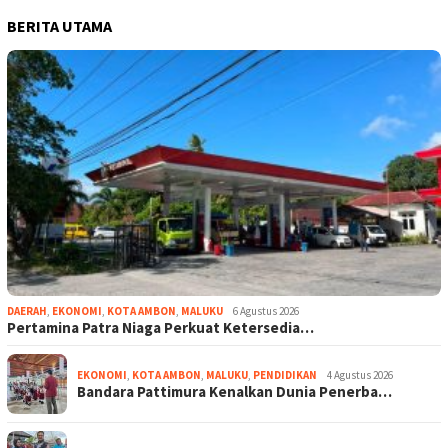
BERITA UTAMA
DAERAH
,
EKONOMI
,
KOTA AMBON
,
MALUKU
6 Agustus 2026
Pertamina Patra Niaga Perkuat Ketersedia…
EKONOMI
,
KOTA AMBON
,
MALUKU
,
PENDIDIKAN
4 Agustus 2026
Bandara Pattimura Kenalkan Dunia Penerba…