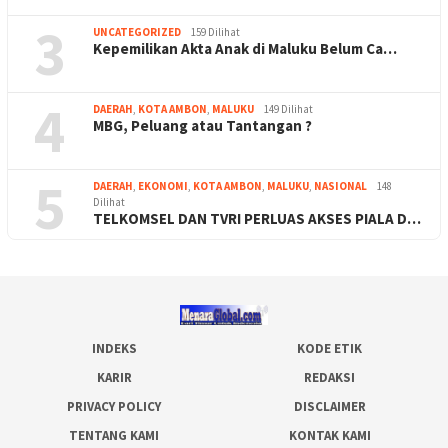
3
UNCATEGORIZED
159 Dilihat
Kepemilikan Akta Anak di Maluku Belum Ca…
4
DAERAH
,
KOTA AMBON
,
MALUKU
149 Dilihat
MBG, Peluang atau Tantangan ?
5
DAERAH
,
EKONOMI
,
KOTA AMBON
,
MALUKU
,
NASIONAL
148
Dilihat
TELKOMSEL DAN TVRI PERLUAS AKSES PIALA D…
INDEKS
KODE ETIK
KARIR
REDAKSI
PRIVACY POLICY
DISCLAIMER
TENTANG KAMI
KONTAK KAMI