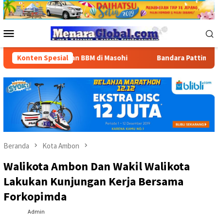
Loncat
ke
konten
Menu
Mobile
aluran BBM di Masohi
Konten Spesial
Bandara Pattimura Kenalkan Dunia 
Beranda
Kota Ambon
Walikota Ambon Dan Wakil Walikota
Lakukan Kunjungan Kerja Bersama
Forkopimda
Admin