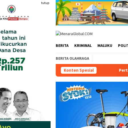
Loncat
tutup
ke
konten
BERITA
KRIMINAL
MALUKU
POLI
BERITA OLAHRAGA
Konten Spesial
Pertamina Patra Niaga 