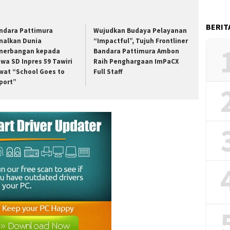
BERIT
ndara Pattimura
Wujudkan Budaya Pelayanan
nalkan Dunia
“Impactful”, Tujuh Frontliner
nerbangan kepada
Bandara Pattimura Ambon
swa SD Inpres 59 Tawiri
Raih Penghargaan ImPaCX
wat “School Goes to
Full Staff
rport”