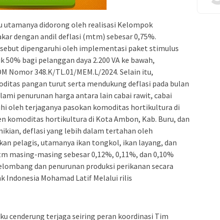
uku utamanya didorong oleh realisasi Kelompok
akar dengan andil deflasi (mtm) sebesar 0,75%.
rsebut dipengaruhi oleh implementasi paket stimulus
ik 50% bagi pelanggan daya 2.200 VA ke bawah,
 Nomor 348.K/TL.01/MEM.L/2024. Selain itu,
ditas pangan turut serta mendukung deflasi pada bulan
ami penurunan harga antara lain cabai rawit, cabai
i oleh terjaganya pasokan komoditas hortikultura di
n komoditas hortikultura di Kota Ambon, Kab. Buru, dan
kian, deflasi yang lebih dalam tertahan oleh
an pelagis, utamanya ikan tongkol, ikan layang, dan
mtm masing-masing sebesar 0,12%, 0,11%, dan 0,10%
gelombang dan penurunan produksi perikanan secara
k Indonesia Mohamad Latif Melalui rilis
luku cenderung terjaga seiring peran koordinasi Tim