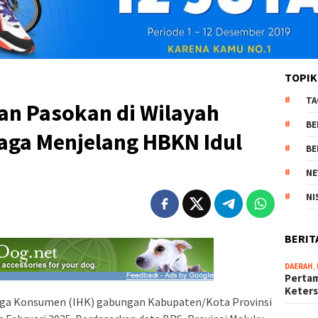
TOPIK
TA
dan Pasokan di Wilayah
BE
aga Menjelang HBKN Idul
BE
NE
NI
BERIT
DAERAH
,
Pertam
Keter
ga Konsumen (IHK) gabungan Kabupaten/Kota Provinsi