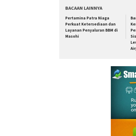
BACAAN LAINNYA
Pertamina Patra Niaga
Ba
Perkuat Ketersediaan dan
Ke
Layanan Penyaluran BBM di
Pe
Masohi
Si
Le
Ai