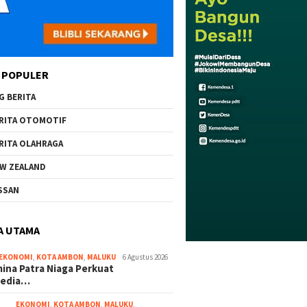
 POPULER
G BERITA
RITA OTOMOTIF
RITA OLAHRAGA
W ZEALAND
SSAN
A UTAMA
EKONOMI
,
KOTA AMBON
,
MALUKU
6 Agustus 2026
ina Patra Niaga Perkuat
sedia…
EKONOMI
,
KOTA AMBON
,
MALUKU
,