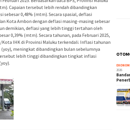
 Februari 2025. Berdasarkan data BPS, Provinsi Maluku
tm). Capaian tersebut lebih rendah dibandingkan
asi sebesar 0,48% (mtm). Secara spasial, deflasi
dan Kota Ambon dengan deflasi masing-masing sebesar
demikian, deflasi yang lebih tinggi tertahan oleh
besar 0,39% (mtm). Secara tahunan, pada Februari 2025,
Kota IHK di Provinsi Maluku terkendali. Inflasi tahunan
% (yoy), meningkat dibandingkan bulan sebelumnya
OTOM
tersebut lebih tinggi dibandingkan tingkat inflasi
yoy).
EKONOM
2026
Bandar
Pener