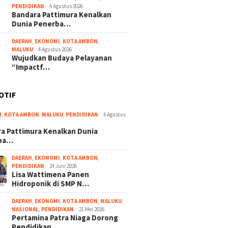
PENDIDIKAN
4 Agustus 2026
Bandara Pattimura Kenalkan
Dunia Penerba…
DAERAH
,
EKONOMI
,
KOTA AMBON
,
MALUKU
4 Agustus 2026
Wujudkan Budaya Pelayanan
“Impactf…
OTIF
I
,
KOTA AMBON
,
MALUKU
,
PENDIDIKAN
4 Agustus
a Pattimura Kenalkan Dunia
ba…
DAERAH
,
EKONOMI
,
KOTA AMBON
,
PENDIDIKAN
24 Juni 2026
Lisa Wattimena Panen
Hidroponik di SMP N…
DAERAH
,
EKONOMI
,
KOTA AMBON
,
MALUKU
,
NASIONAL
,
PENDIDIKAN
21 Mei 2026
Pertamina Patra Niaga Dorong
Pendidikan …