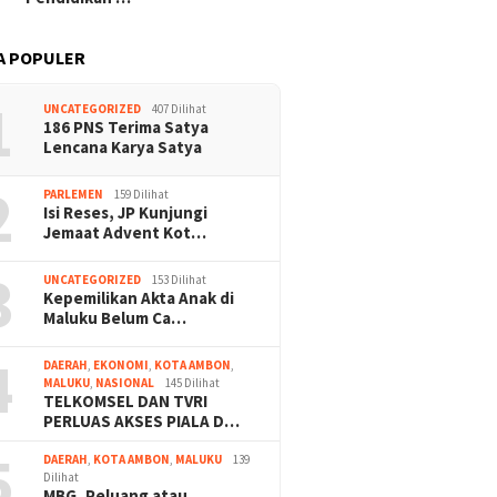
A POPULER
1
UNCATEGORIZED
407 Dilihat
186 PNS Terima Satya
Lencana Karya Satya
2
PARLEMEN
159 Dilihat
Isi Reses, JP Kunjungi
Jemaat Advent Kot…
3
UNCATEGORIZED
153 Dilihat
Kepemilikan Akta Anak di
Maluku Belum Ca…
4
DAERAH
,
EKONOMI
,
KOTA AMBON
,
MALUKU
,
NASIONAL
145 Dilihat
TELKOMSEL DAN TVRI
PERLUAS AKSES PIALA D…
5
DAERAH
,
KOTA AMBON
,
MALUKU
139
Dilihat
MBG, Peluang atau