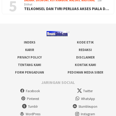
5
DAERAH
,
EKONOMI
,
KOTA AMBON
,
MALUKU
,
NASIONAL
150
Dilihat
TELKOMSEL DAN TVRI PERLUAS AKSES PIALA D…
INDEKS
KODE ETIK
KARIR
REDAKSI
PRIVACY POLICY
DISCLAIMER
TENTANG KAMI
KONTAK KAMI
FORM PENGADUAN
PEDOMAN MEDIA SIBER
JARINGAN SOCIAL
Facebook
Twitter
Pinterest
WhatsApp
Tumblr
Stumbleupon
WordPress
Instagram