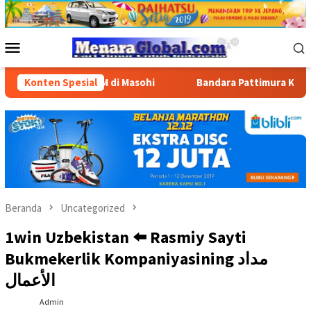
Loncat
ke
konten
Menu
Mobile
nyaluran BBM di Masohi
Konten Spesial
Bandara Pattimura Kenalkan Dun
Beranda
Uncategorized
1win Uzbekistan ⬅️ Rasmiy Sayti
Bukmekerlik Kompaniyasining مداد
الأعمال
Admin