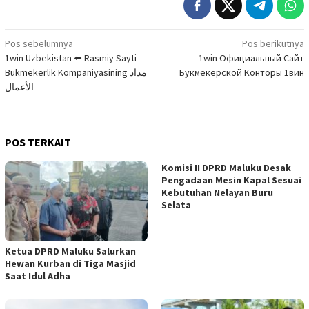
Navigasi
Pos sebelumnya
Pos berikutnya
1win Uzbekistan ⬅️ Rasmiy Sayti
1win Официальный Сайт
pos
Bukmekerlik Kompaniyasining مداد
Букмекерской Конторы 1вин
الأعمال
POS TERKAIT
Komisi II DPRD Maluku Desak
Pengadaan Mesin Kapal Sesuai
Kebutuhan Nelayan Buru
Selata
Ketua DPRD Maluku Salurkan
Hewan Kurban di Tiga Masjid
Saat Idul Adha