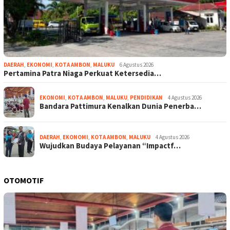
DAERAH
,
EKONOMI
,
KOTA AMBON
,
MALUKU
6 Agustus 2026
Pertamina Patra Niaga Perkuat Ketersedia…
EKONOMI
,
KOTA AMBON
,
MALUKU
,
PENDIDIKAN
4 Agustus 2026
Bandara Pattimura Kenalkan Dunia Penerba…
DAERAH
,
EKONOMI
,
KOTA AMBON
,
MALUKU
4 Agustus 2026
Wujudkan Budaya Pelayanan “Impactf…
OTOMOTIF