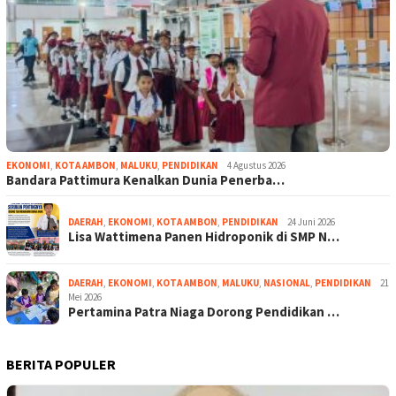
EKONOMI
,
KOTA AMBON
,
MALUKU
,
PENDIDIKAN
4 Agustus 2026
Bandara Pattimura Kenalkan Dunia Penerba…
DAERAH
,
EKONOMI
,
KOTA AMBON
,
PENDIDIKAN
24 Juni 2026
Lisa Wattimena Panen Hidroponik di SMP N…
DAERAH
,
EKONOMI
,
KOTA AMBON
,
MALUKU
,
NASIONAL
,
PENDIDIKAN
21
Mei 2026
Pertamina Patra Niaga Dorong Pendidikan …
BERITA POPULER