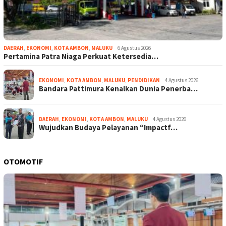
DAERAH
,
EKONOMI
,
KOTA AMBON
,
MALUKU
6 Agustus 2026
Pertamina Patra Niaga Perkuat Ketersedia…
EKONOMI
,
KOTA AMBON
,
MALUKU
,
PENDIDIKAN
4 Agustus 2026
Bandara Pattimura Kenalkan Dunia Penerba…
DAERAH
,
EKONOMI
,
KOTA AMBON
,
MALUKU
4 Agustus 2026
Wujudkan Budaya Pelayanan “Impactf…
OTOMOTIF