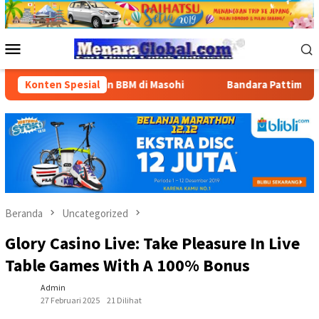
Loncat
ke
konten
Menu
Mobile
 Penyaluran BBM di Masohi
Konten Spesial
Bandara Pattimura Kenalkan D
Beranda
Uncategorized
Glory Casino Live: Take Pleasure In Live
Table Games With A 100% Bonus
Admin
27 Februari 2025
21 Dilihat