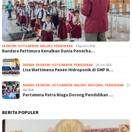
EKONOMI
,
KOTA AMBON
,
MALUKU
,
PENDIDIKAN
4 Agustus 2026
Bandara Pattimura Kenalkan Dunia Penerba…
DAERAH
,
EKONOMI
,
KOTA AMBON
,
PENDIDIKAN
24 Juni 2026
Lisa Wattimena Panen Hidroponik di SMP N…
DAERAH
,
EKONOMI
,
KOTA AMBON
,
MALUKU
,
NASIONAL
,
PENDIDIKAN
21
Mei 2026
Pertamina Patra Niaga Dorong Pendidikan …
BERITA POPULER