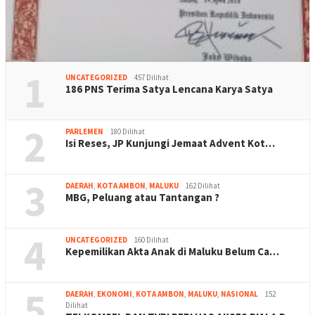
1
UNCATEGORIZED
457 Dilihat
186 PNS Terima Satya Lencana Karya Satya
2
PARLEMEN
180 Dilihat
Isi Reses, JP Kunjungi Jemaat Advent Kot…
3
DAERAH
,
KOTA AMBON
,
MALUKU
162 Dilihat
MBG, Peluang atau Tantangan ?
4
UNCATEGORIZED
160 Dilihat
Kepemilikan Akta Anak di Maluku Belum Ca…
5
DAERAH
,
EKONOMI
,
KOTA AMBON
,
MALUKU
,
NASIONAL
152
Dilihat