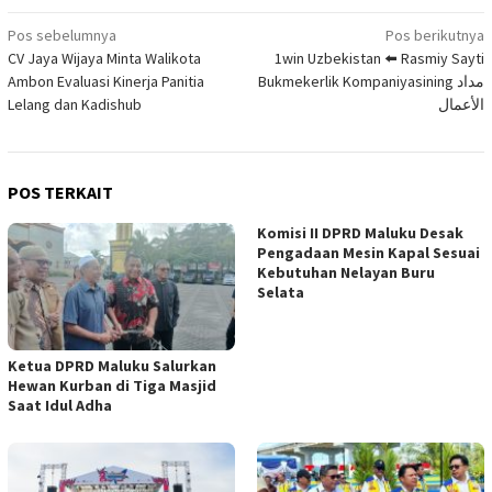
Navigasi
Pos sebelumnya
Pos berikutnya
CV Jaya Wijaya Minta Walikota
1win Uzbekistan ⬅️ Rasmiy Sayti
pos
Ambon Evaluasi Kinerja Panitia
Bukmekerlik Kompaniyasining مداد
Lelang dan Kadishub
الأعمال
POS TERKAIT
Komisi II DPRD Maluku Desak
Pengadaan Mesin Kapal Sesuai
Kebutuhan Nelayan Buru
Selata
Ketua DPRD Maluku Salurkan
Hewan Kurban di Tiga Masjid
Saat Idul Adha