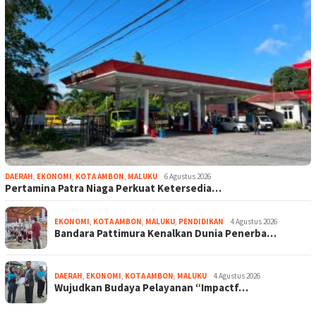
DAERAH
,
EKONOMI
,
KOTA AMBON
,
MALUKU
6 Agustus 2026
Pertamina Patra Niaga Perkuat Ketersedia…
EKONOMI
,
KOTA AMBON
,
MALUKU
,
PENDIDIKAN
4 Agustus 2026
Bandara Pattimura Kenalkan Dunia Penerba…
DAERAH
,
EKONOMI
,
KOTA AMBON
,
MALUKU
4 Agustus 2026
Wujudkan Budaya Pelayanan “Impactf…