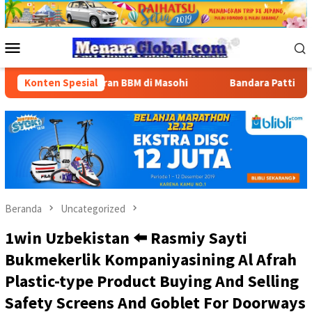
Loncat
ke
konten
Menu
Mobile
an Penyaluran BBM di Masohi
Konten Spesial
Bandara Pattimura Kenalkan
Beranda
Uncategorized
1win Uzbekistan ⬅️ Rasmiy Sayti
Bukmekerlik Kompaniyasining Al Afrah
Plastic-type Product Buying And Selling
Safety Screens And Goblet For Doorways