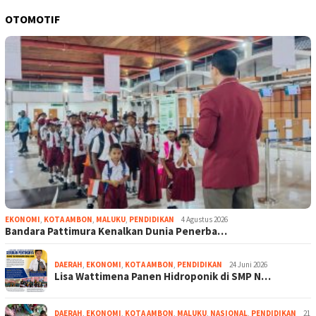
OTOMOTIF
EKONOMI
,
KOTA AMBON
,
MALUKU
,
PENDIDIKAN
4 Agustus 2026
Bandara Pattimura Kenalkan Dunia Penerba…
DAERAH
,
EKONOMI
,
KOTA AMBON
,
PENDIDIKAN
24 Juni 2026
Lisa Wattimena Panen Hidroponik di SMP N…
DAERAH
,
EKONOMI
,
KOTA AMBON
,
MALUKU
,
NASIONAL
,
PENDIDIKAN
21