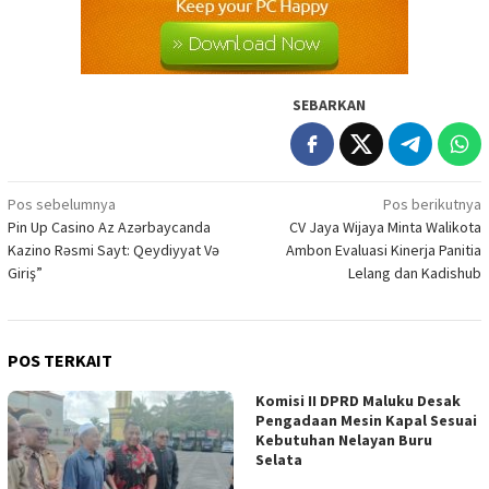
SEBARKAN
Navigasi
Pos sebelumnya
Pos berikutnya
Pin Up Casino Az Azərbaycanda
CV Jaya Wijaya Minta Walikota
pos
Kazino Rəsmi Sayt: Qeydiyyat Və
Ambon Evaluasi Kinerja Panitia
Giriş”
Lelang dan Kadishub
POS TERKAIT
Komisi II DPRD Maluku Desak
Pengadaan Mesin Kapal Sesuai
Kebutuhan Nelayan Buru
Selata