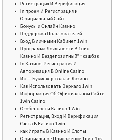
Регистрация И Верификация
In проем И Регистрация и
Официальный Сайт
Бонусы и Онлайн Казино
Поддержка Пользователей
Вход В личными Кабинет 1win
Программа Лояльности В 1вин
Казино И Бездепозитный” “кэшбэк
In Казино: Регистрация И
Авторизация В Online Casino
Ин — Букмекер только Казино
Как Использовать Зеркало 1win
Информация Об Официальном Сайте
1win Casino
Особенности Казино 1 Win
Регистрация, Вход И Верификация
Счета В Казино 1win
как Играть В Казино И Слоты
Официальное Приложение 1вин Для