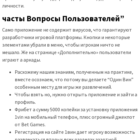
личности.
часты Вопросы Пользователей”
Само приложение не содержит вирусов, что гарантируют
разработчики игровой платформы. Кнопки и некоторые
элементами убрали в меню, чтобы игрокам ничто не
мешало. Же на странице «Дополнительно» пользователи
играют а аркады.
Расхожему нашим знаниям, полученным на практике,
вместе осознаем, что потому вы делаете “Один Вин”
особенным месту для игры же развлечений.
Чтобы взять но, нужно открыть приложение и зайти а
профиль.
Фрибет а сумму 5000 копейки за установку приложения
1vin на мобильный телефон, плюс огромный джекпот
от Bet Games.
Регистрация на сайте 1вин дает игроку возможность
развлекаться вторых всех разделах азартной