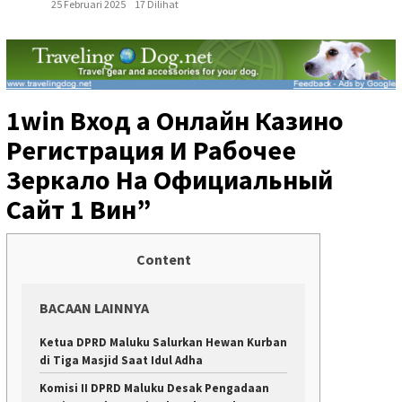
25 Februari 2025
17 Dilihat
1win Вход а Онлайн Казино
Регистрация И Рабочее
Зеркало На Официальный
Сайт 1 Вин”
Content
BACAAN LAINNYA
Ketua DPRD Maluku Salurkan Hewan Kurban
di Tiga Masjid Saat Idul Adha
Komisi II DPRD Maluku Desak Pengadaan