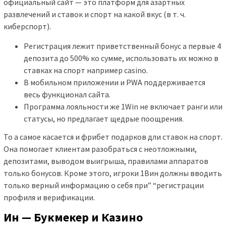
официальный сайт — это платформ для азартных
развлечений и ставок и спорт на какой вкус (в т. ч.
киберспорт).
Регистрация лежит приветственный бонус а первые 4
депозита до 500% ко сумме, использовать их можно в
ставках на спорт например casino.
В мобильном приложении и PWA поддерживается
весь функционал сайта.
Программа лояльности же 1Win не включает ранги или
статусы, но предлагает щедрые поощрения.
То а самое касается и фрибет подарков дли ставок на спорт.
Она помогает клиентам разобраться с неотложными,
депозитами, выводом выигрыша, правилами аппаратов
только бонусов. Кроме этого, игроки 1Вин должны вводить
только верный информацию о себя при” “регистрации
профиля и верификации.
Ин — Букмекер и Казино