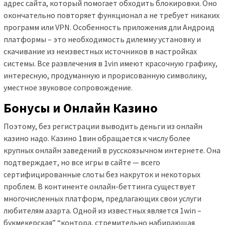
адрес сайта, который помогает обходить блокировки. Оно
окончательно повторяет функционал а не требует никаких
программ или VPN. Особенность приложения дли Андроид
платформы – это необходимость дилемму установку и
скачивание из неизвестных источников в настройках
системы. Все развлечения в 1vin имеют красочную графику,
интересную, продуманную и прорисованную символику,
уместное звуковое сопровождение.
Бонусы и Онлайн Казино
Поэтому, без регистрации выводить деньги из онлайн
казино надо. Казино 1вин обращается к числу более
крупных онлайн заведений в русскоязычном интернете. Она
подтверждает, но все игры в сайте — всего
сертифицированные слоты без накруток и некоторых
проблем. В континенте онлайн-беттинга существует
многочисленных платформ, предлагающих свои услуги
любителям азарта. Одной из известных является 1win –
букмекерская” “контора, стремительно набирающая