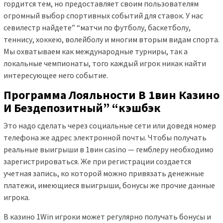
гордится тем, но предоставляет своим пользователям
огромный выбор спортивных событий для ставок. У нас
севилестр найдете” “матчи по футболу, баскетболу,
теннису, хоккею, волейболу и многим вторым видам спорта.
Мы охватываем как международные турниры, так а
локальные чемпионаты, того каждый игрок никак найти
интересующее него событие.
Программа Лояльности В 1вин Казино
И Бездепозитный” “кэшбэк
Это надо сделать через социальные сети или доведя номер
телефона же адрес электронной почты. Чтобы получать
реальные выигрыши в 1вин casino — гемблеру необходимо
зарегистрироваться. Же при регистрации создается
учетная запись, ко которой можно привязать денежные
платежи, имеющиеся выигрыши, бонусы же прочие данные
игрока.
В казино 1Win игроки может регулярно получать бонусы и