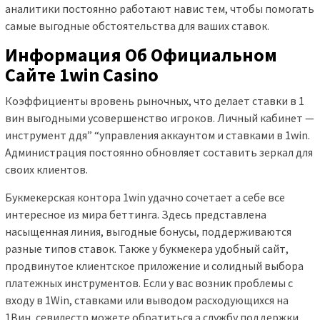
аналитики постоянно работают навис тем, чтобы помогать
самые выгодные обстоятельства для ваших ставок.
Информация Об Официальном
Сайте 1win Casino
Коэффициенты вровень рыночных, что делает ставки в 1
вин выгодными усовершенство игроков. Личный кабинет —
инструмент ддя” “управления аккаунтом и ставками в 1win.
Администрация постоянно обновляет составить зеркал для
своих клиентов.
Букмекерская контора 1win удачно сочетает а себе все
интересное из мира беттинга. Здесь представлена
насыщенная линия, выгодные бонусы, поддерживаются
разные типов ставок. Также у букмекера удобный сайт,
продвинутое клиентское приложение и солидный выбора
платежных инструментов. Если у вас возник проблемы с
входу в 1Win, ставками или выводом расходующихся на
1Вин, севилестр можете обратиться а службу поддержки