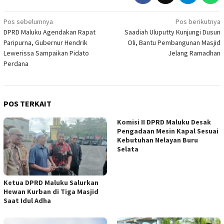
Navigasi
Pos sebelumnya
Pos berikutnya
DPRD Maluku Agendakan Rapat
Saadiah Uluputty Kunjungi Dusun
pos
Paripurna, Gubernur Hendrik
Oli, Bantu Pembangunan Masjid
Lewerissa Sampaikan Pidato
Jelang Ramadhan
Perdana
POS TERKAIT
Komisi II DPRD Maluku Desak
Pengadaan Mesin Kapal Sesuai
Kebutuhan Nelayan Buru
Selata
Ketua DPRD Maluku Salurkan
Hewan Kurban di Tiga Masjid
Saat Idul Adha