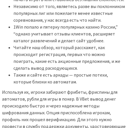
Независимо от того, являетесь разве вы поклонником
популярных лиг или пожелаете менее известные
соревнования, у нас всегда есть что найти.
1Win попало и пятерку популярных казино России,”
“однако учитывает отзывы клиентов, расширяет
каталог развлечений и делает сайт удобнее.
Читайте наш обзор, который расскажет, как
происходит регистрация, первых что можно
поиграть, какие есть акционные предложения, и же
сделать вывод расходующихся.
Также и сайте есть аркады — простые потехи,
которые близки ко автоматам.
Используя их, игроки забирают фрибеты, фриспины для
автоматов, рубли для игры в покер. В VBet вывод денег
происходило быстро и через надежные методы
шифрования данных. Опция приспособлена игрокам,
профиль них прошел верификацию. Дли этого нужно
провести в службу поддержки документы, удостоверяющие