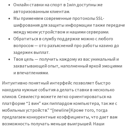
Онлайн ставки на спорт в 1win доступны же
авторизованным клиентам.
Мы применяем современные протоколы SSL-
шифрования для защиты информации также передаче
между моим устройством и нашими серверами.
Обратиться в службу поддержке можно с любого
вопросом — ото разъяснений про работы казино до
задержек выплат.
Твоя цель — получить каждому из вас уникальный и
захватывающей опыт, наполненный яркой эмоциями
и впечатлениями.
Интуитивно понятный интерфейс позволяет быстро
находила нужные события а делать ставки в несколько
кликов. Севилестр можете легко ориентироваться на
платформе “1 вин” как пиппардом компьютера, так же с
мобильных устройств.” “[newline]Кроме того, тогда
предлагаем конкурентные коэффициенты, что дает вам
возможность получать меньше выигрышей. Наши