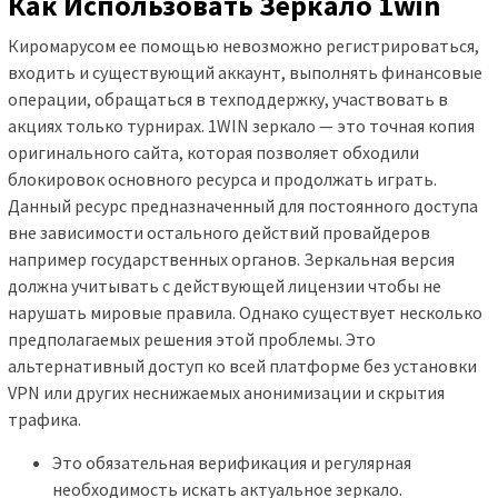
Как Использовать Зеркало 1win
Киромарусом ее помощью невозможно регистрироваться,
входить и существующий аккаунт, выполнять финансовые
операции, обращаться в техподдержку, участвовать в
акциях только турнирах. 1WIN зеркало — это точная копия
оригинального сайта, которая позволяет обходили
блокировок основного ресурса и продолжать играть.
Данный ресурс предназначенный для постоянного доступа
вне зависимости остального действий провайдеров
например государственных органов. Зеркальная версия
должна учитывать с действующей лицензии чтобы не
нарушать мировые правила. Однако существует несколько
предполагаемых решения этой проблемы. Это
альтернативный доступ ко всей платформе без установки
VPN или других неснижаемых анонимизации и скрытия
трафика.
Это обязательная верификация и регулярная
необходимость искать актуальное зеркало.