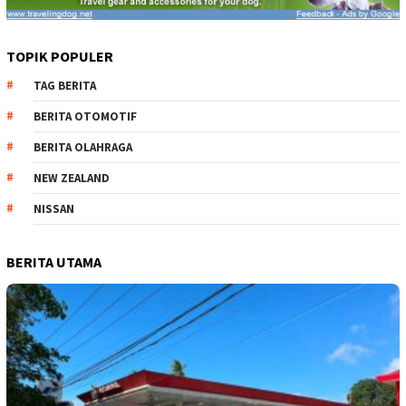
TOPIK POPULER
TAG BERITA
BERITA OTOMOTIF
BERITA OLAHRAGA
NEW ZEALAND
NISSAN
BERITA UTAMA