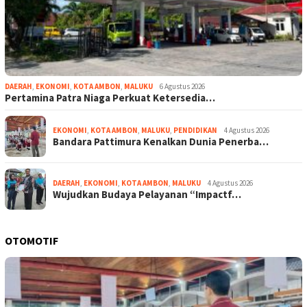
DAERAH
,
EKONOMI
,
KOTA AMBON
,
MALUKU
6 Agustus 2026
Pertamina Patra Niaga Perkuat Ketersedia…
EKONOMI
,
KOTA AMBON
,
MALUKU
,
PENDIDIKAN
4 Agustus 2026
Bandara Pattimura Kenalkan Dunia Penerba…
DAERAH
,
EKONOMI
,
KOTA AMBON
,
MALUKU
4 Agustus 2026
Wujudkan Budaya Pelayanan “Impactf…
OTOMOTIF