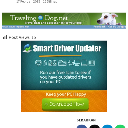
17 Februari 2025
15 Dilihat
Post Views:
15
SEBARKAN