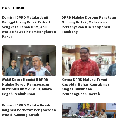
POS TERKAIT
Komisi I DPRD Maluku Janji
DPRD Maluku Dorong Penataan
Panggil Ulang Pihak Terkait
Gunung Botak, Mahasiswa
Sengketa Tanah OSM, Ahli
Pertanyakan Izin 9 Koperasi
Waris Khawatir Pembongkaran
Tambang
Paksa
Wakil Ketua Komisi II DPRD
Ketua DPRD Maluku Temui
Maluku Soroti Pengawasan
Kapolda, Bahas Kamtibmas
Distribusi BBM di MBD, Minta
hingga Dukungan
Cegah Penimbunan
Pembangunan Daerah
Komisi I DPRD Maluku Desak
Imigrasi Perketat Pengawasan
WNA di Gunung Botak.