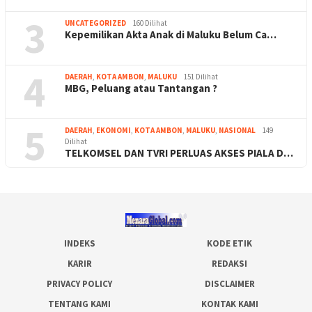
3
UNCATEGORIZED
160 Dilihat
Kepemilikan Akta Anak di Maluku Belum Ca…
4
DAERAH
,
KOTA AMBON
,
MALUKU
151 Dilihat
MBG, Peluang atau Tantangan ?
5
DAERAH
,
EKONOMI
,
KOTA AMBON
,
MALUKU
,
NASIONAL
149
Dilihat
TELKOMSEL DAN TVRI PERLUAS AKSES PIALA D…
INDEKS
KODE ETIK
KARIR
REDAKSI
PRIVACY POLICY
DISCLAIMER
TENTANG KAMI
KONTAK KAMI