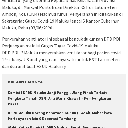
ventilator yang diterima Kepala Dinas Kesehatan Provinsi
Maluku, dr. Maikyal Pontoh dan Direktur RST dr. Latumeten
Ambon, Kol. (CKM) Macmud Yunus. Penyerahan ini dilakukan di
Sekretariat Gustu Covid-19 Maluku lantai 6 Kantor Gubernur
Maluku, Rabu (03/06/2020).
Penyerahan ventilator ini sebagai bentuk dukungan DPD PDI
Perjuangan melalui Gugus Tugas Covid-19 Maluku.
DPD PDI-P Maluku menyerahkan ventilator bagi pasien covid-
19 sebanyak 3 unit yang nantinya satu untuk RST Latumeten
dan dua unit buat RSUD Haulussy.
BACAAN LAINNYA
Komisi I DPRD Maluku Janji Panggil Ulang Pihak Terkait
Sengketa Tanah OSM, Ahli Waris Khawatir Pembongkaran
Paksa
DPRD Maluku Dorong Penataan Gunung Botak, Mahasiswa
Pertanyakan Izin 9 Koperasi Tambang
Wakil Ketua Komisi II DPRD Maluku Soroti Pengawasan