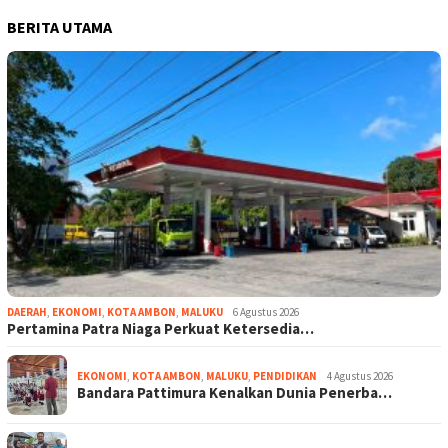
BERITA UTAMA
DAERAH
,
EKONOMI
,
KOTA AMBON
,
MALUKU
6 Agustus 2026
Pertamina Patra Niaga Perkuat Ketersedia…
EKONOMI
,
KOTA AMBON
,
MALUKU
,
PENDIDIKAN
4 Agustus 2026
Bandara Pattimura Kenalkan Dunia Penerba…