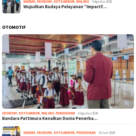
DAERAH
,
EKONOMI
,
KOTA AMBON
,
MALUKU
4 Agustus 2026
Wujudkan Budaya Pelayanan “Impactf…
OTOMOTIF
EKONOMI
,
KOTA AMBON
,
MALUKU
,
PENDIDIKAN
4 Agustus 2026
Bandara Pattimura Kenalkan Dunia Penerba…
DAERAH
,
EKONOMI
,
KOTA AMBON
,
PENDIDIKAN
24 Juni 2026