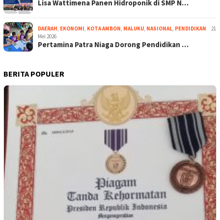
Lisa Wattimena Panen Hidroponik di SMP N…
DAERAH
,
EKONOMI
,
KOTA AMBON
,
MALUKU
,
NASIONAL
,
PENDIDIKAN
21
Mei 2026
Pertamina Patra Niaga Dorong Pendidikan …
BERITA POPULER