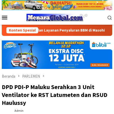
Loncat
ke
konten
Menu
Mobile
ediaan dan Layanan Penyaluran BBM di Masohi
Konten Spesial
Bandara Pa
Beranda
PARLEMEN
DPD PDI-P Maluku Serahkan 3 Unit
Ventilator ke RST Latumeten dan RSUD
Haulussy
Admin