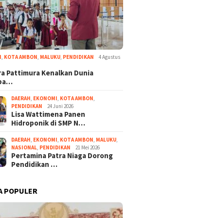
I
,
KOTA AMBON
,
MALUKU
,
PENDIDIKAN
4 Agustus
a Pattimura Kenalkan Dunia
ba…
DAERAH
,
EKONOMI
,
KOTA AMBON
,
PENDIDIKAN
24 Juni 2026
Lisa Wattimena Panen
Hidroponik di SMP N…
DAERAH
,
EKONOMI
,
KOTA AMBON
,
MALUKU
,
NASIONAL
,
PENDIDIKAN
21 Mei 2026
Pertamina Patra Niaga Dorong
Pendidikan …
A POPULER