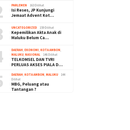
2
PARLEMEN
163 Dilihat
Isi Reses, JP Kunjungi
Jemaat Advent Kot…
3
UNCATEGORIZED
159 Dilihat
Kepemilikan Akta Anak di
Maluku Belum Ca…
4
DAERAH
,
EKONOMI
,
KOTA AMBON
,
MALUKU
,
NASIONAL
146 Dilihat
TELKOMSEL DAN TVRI
PERLUAS AKSES PIALA D…
5
DAERAH
,
KOTA AMBON
,
MALUKU
144
Dilihat
MBG, Peluang atau
Tantangan ?