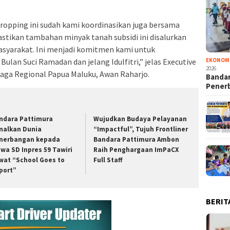
ropping ini sudah kami koordinasikan juga bersama
ikan tambahan minyak tanah subsidi ini disalurkan
asyarakat. Ini menjadi komitmen kami untuk
ulan Suci Ramadan dan jelang Idulfitri,” jelas Executive
EKONOM
2026
aga Regional Papua Maluku, Awan Raharjo.
Bandar
Pener
ndara Pattimura
Wujudkan Budaya Pelayanan
nalkan Dunia
“Impactful”, Tujuh Frontliner
nerbangan kepada
Bandara Pattimura Ambon
swa SD Inpres 59 Tawiri
Raih Penghargaan ImPaCX
wat “School Goes to
Full Staff
rport”
BERIT