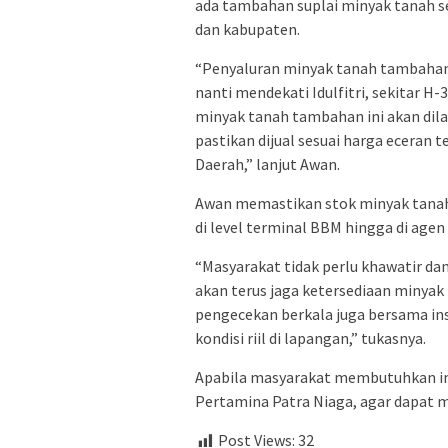
ada tambahan suplai minyak tanah seb
dan kabupaten.
“Penyaluran minyak tanah tambahan 
nanti mendekati Idulfitri, sekitar H-
minyak tanah tambahan ini akan dil
pastikan dijual sesuai harga eceran
Daerah,” lanjut Awan.
Awan memastikan stok minyak tanah 
di level terminal BBM hingga di age
“Masyarakat tidak perlu khawatir d
akan terus jaga ketersediaan minyak
pengecekan berkala juga bersama i
kondisi riil di lapangan,” tukasnya.
Apabila masyarakat membutuhkan inf
Pertamina Patra Niaga, agar dapat 
Post Views:
32