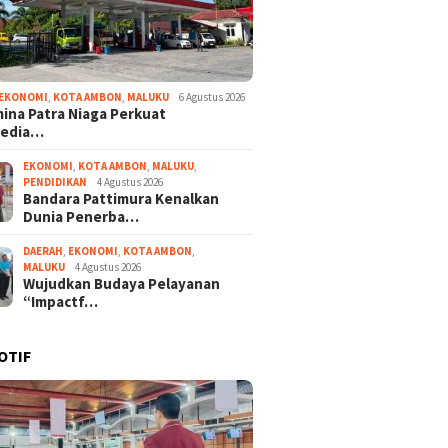
EKONOMI
,
KOTA AMBON
,
MALUKU
6 Agustus 2026
ina Patra Niaga Perkuat
sedia…
EKONOMI
,
KOTA AMBON
,
MALUKU
,
PENDIDIKAN
4 Agustus 2026
Bandara Pattimura Kenalkan
Dunia Penerba…
DAERAH
,
EKONOMI
,
KOTA AMBON
,
MALUKU
4 Agustus 2026
Wujudkan Budaya Pelayanan
“Impactf…
OTIF