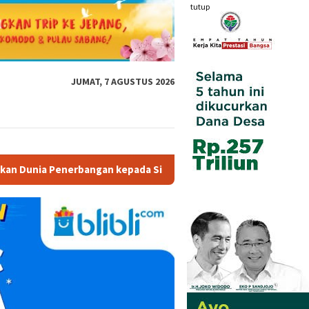
tutup
JUMAT, 7 AGUSTUS 2026
epada Siswa SD Inpres 59 Tawiri Lewat “School Goes to Airport