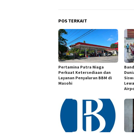
POS TERKAIT
Pertamina Patra Niaga
Band
Perkuat Ketersediaan dan
Duni
Layanan Penyaluran BBM di
Siswa
Masohi
Lewa
Airp