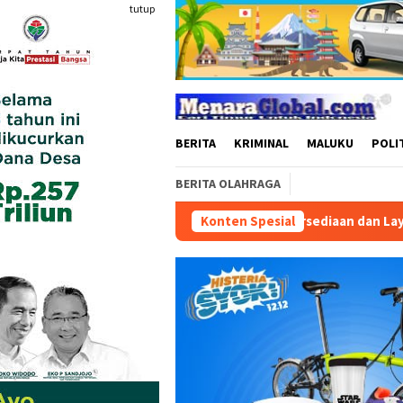
Loncat
tutup
ke
konten
BERITA
KRIMINAL
MALUKU
POLI
BERITA OLAHRAGA
atra Niaga Perkuat Ketersediaan dan Layanan Penyaluran BBM di
Konten Spesial