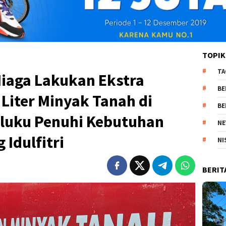
TOPIK
TA
Niaga Lakukan Ekstra
BE
 Liter Minyak Tanah di
BE
luku Penuhi Kebutuhan
NE
 Idulfitri
NI
BERIT