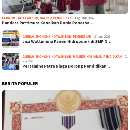
EKONOMI
,
KOTA AMBON
,
MALUKU
,
PENDIDIKAN
4 Agustus 2026
Bandara Pattimura Kenalkan Dunia Penerba…
DAERAH
,
EKONOMI
,
KOTA AMBON
,
PENDIDIKAN
24 Juni 2026
Lisa Wattimena Panen Hidroponik di SMP N…
DAERAH
,
EKONOMI
,
KOTA AMBON
,
MALUKU
,
NASIONAL
,
PENDIDIKAN
21
Mei 2026
Pertamina Patra Niaga Dorong Pendidikan …
BERITA POPULER