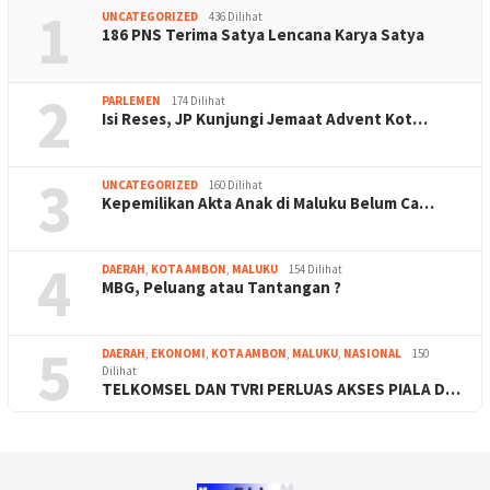
1
UNCATEGORIZED
436 Dilihat
186 PNS Terima Satya Lencana Karya Satya
2
PARLEMEN
174 Dilihat
Isi Reses, JP Kunjungi Jemaat Advent Kot…
3
UNCATEGORIZED
160 Dilihat
Kepemilikan Akta Anak di Maluku Belum Ca…
4
DAERAH
,
KOTA AMBON
,
MALUKU
154 Dilihat
MBG, Peluang atau Tantangan ?
5
DAERAH
,
EKONOMI
,
KOTA AMBON
,
MALUKU
,
NASIONAL
150
Dilihat
TELKOMSEL DAN TVRI PERLUAS AKSES PIALA D…