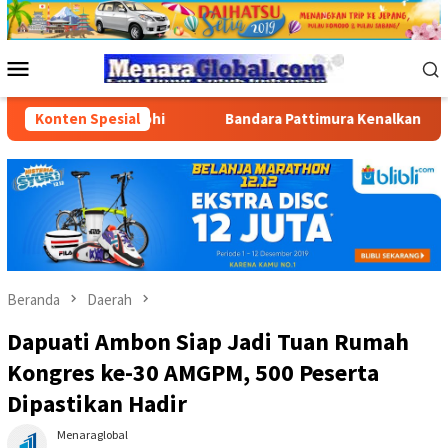
Loncat
ke
konten
Menu
Mobile
 di Masohi
Konten Spesial
Bandara Pattimura Kenalkan Dunia Penerbanga
Beranda
Daerah
Dapuati Ambon Siap Jadi Tuan Rumah
Kongres ke-30 AMGPM, 500 Peserta
Dipastikan Hadir
Menaraglobal