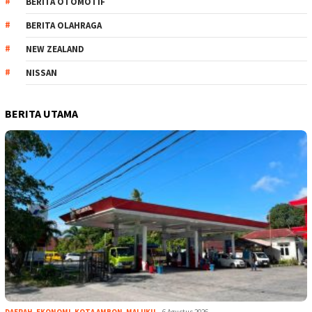
BERITA OTOMOTIF
BERITA OLAHRAGA
NEW ZEALAND
NISSAN
BERITA UTAMA
DAERAH
,
EKONOMI
,
KOTA AMBON
,
MALUKU
6 Agustus 2026