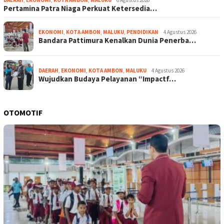
Pertamina Patra Niaga Perkuat Ketersedia…
EKONOMI
,
KOTA AMBON
,
MALUKU
,
PENDIDIKAN
4 Agustus 2026
Bandara Pattimura Kenalkan Dunia Penerba…
DAERAH
,
EKONOMI
,
KOTA AMBON
,
MALUKU
4 Agustus 2026
Wujudkan Budaya Pelayanan “Impactf…
OTOMOTIF