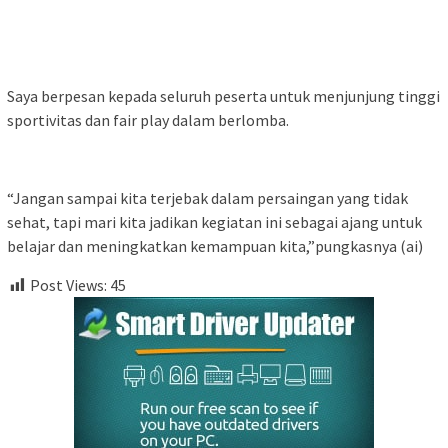
Saya berpesan kepada seluruh peserta untuk menjunjung tinggi
sportivitas dan fair play dalam berlomba.
“Jangan sampai kita terjebak dalam persaingan yang tidak
sehat, tapi mari kita jadikan kegiatan ini sebagai ajang untuk
belajar dan meningkatkan kemampuan kita,”pungkasnya (ai)
Post Views:
45