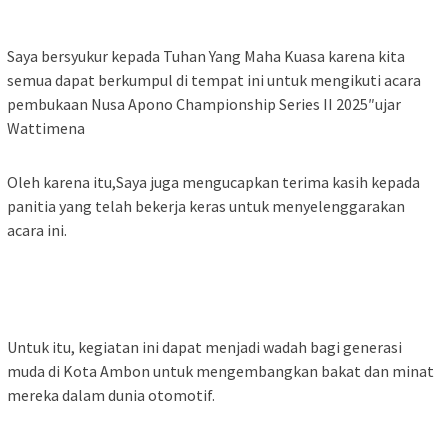
Saya bersyukur kepada Tuhan Yang Maha Kuasa karena kita
semua dapat berkumpul di tempat ini untuk mengikuti acara
pembukaan Nusa Apono Championship Series II 2025″ujar
Wattimena
Oleh karena itu,Saya juga mengucapkan terima kasih kepada
panitia yang telah bekerja keras untuk menyelenggarakan
acara ini.
Untuk itu, kegiatan ini dapat menjadi wadah bagi generasi
muda di Kota Ambon untuk mengembangkan bakat dan minat
mereka dalam dunia otomotif.