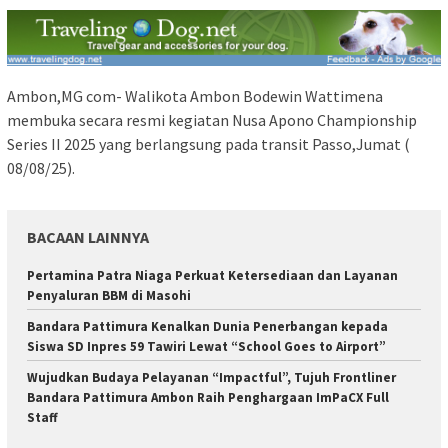
Ambon,MG com- Walikota Ambon Bodewin Wattimena
membuka secara resmi kegiatan Nusa Apono Championship
Series II 2025 yang berlangsung pada transit Passo,Jumat (
08/08/25).
BACAAN LAINNYA
Pertamina Patra Niaga Perkuat Ketersediaan dan Layanan
Penyaluran BBM di Masohi
Bandara Pattimura Kenalkan Dunia Penerbangan kepada
Siswa SD Inpres 59 Tawiri Lewat “School Goes to Airport”
Wujudkan Budaya Pelayanan “Impactful”, Tujuh Frontliner
Bandara Pattimura Ambon Raih Penghargaan ImPaCX Full
Staff