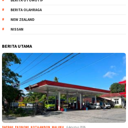
BERITA OTOMOTIF
BERITA OLAHRAGA
NEW ZEALAND
NISSAN
BERITA UTAMA
DAERAH
,
EKONOMI
,
KOTA AMBON
,
MALUKU
6 Agustus 2026