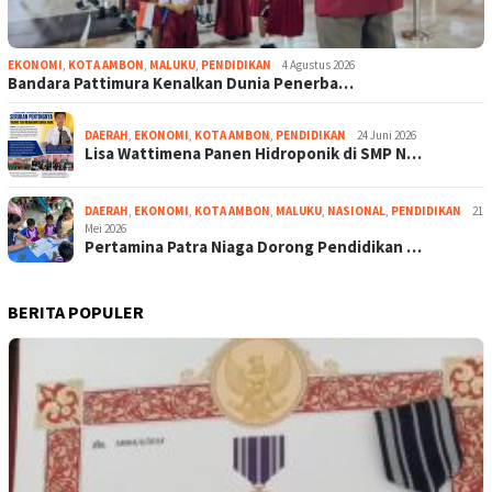
EKONOMI
,
KOTA AMBON
,
MALUKU
,
PENDIDIKAN
4 Agustus 2026
Bandara Pattimura Kenalkan Dunia Penerba…
DAERAH
,
EKONOMI
,
KOTA AMBON
,
PENDIDIKAN
24 Juni 2026
Lisa Wattimena Panen Hidroponik di SMP N…
DAERAH
,
EKONOMI
,
KOTA AMBON
,
MALUKU
,
NASIONAL
,
PENDIDIKAN
21
Mei 2026
Pertamina Patra Niaga Dorong Pendidikan …
BERITA POPULER