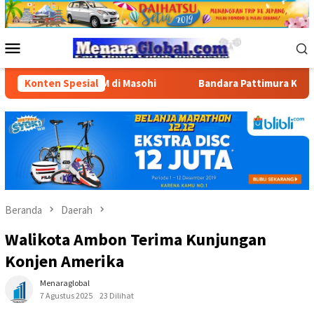
Loncat
ke
konten
Menu
Mobile
ran BBM di Masohi
Konten Spesial
Bandara Pattimura Kenalkan Dunia Pen
Beranda
Daerah
Walikota Ambon Terima Kunjungan
Konjen Amerika
Menaraglobal
7 Agustus 2025
23 Dilihat