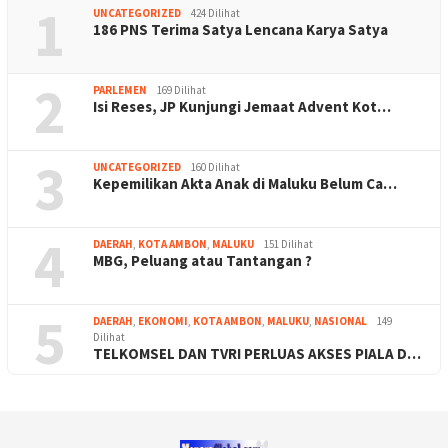
1
UNCATEGORIZED
424 Dilihat
186 PNS Terima Satya Lencana Karya Satya
2
PARLEMEN
169 Dilihat
Isi Reses, JP Kunjungi Jemaat Advent Kot…
3
UNCATEGORIZED
160 Dilihat
Kepemilikan Akta Anak di Maluku Belum Ca…
4
DAERAH
,
KOTA AMBON
,
MALUKU
151 Dilihat
MBG, Peluang atau Tantangan ?
5
DAERAH
,
EKONOMI
,
KOTA AMBON
,
MALUKU
,
NASIONAL
149
Dilihat
TELKOMSEL DAN TVRI PERLUAS AKSES PIALA D…