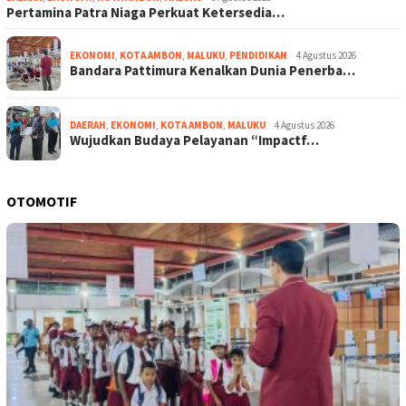
Pertamina Patra Niaga Perkuat Ketersedia…
EKONOMI
,
KOTA AMBON
,
MALUKU
,
PENDIDIKAN
4 Agustus 2026
Bandara Pattimura Kenalkan Dunia Penerba…
DAERAH
,
EKONOMI
,
KOTA AMBON
,
MALUKU
4 Agustus 2026
Wujudkan Budaya Pelayanan “Impactf…
OTOMOTIF