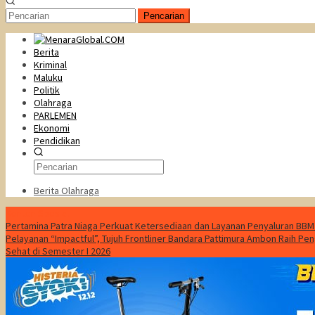
Pencarian
Berita
Kriminal
Maluku
Politik
Olahraga
PARLEMEN
Ekonomi
Pendidikan
Berita Olahraga
Konten Spesial
Pertamina Patra Niaga Perkuat Ketersediaan dan Layanan Penyaluran BBM
Pelayanan “Impactful”, Tujuh Frontliner Bandara Pattimura Ambon Raih Pen
Sehat di Semester I 2026