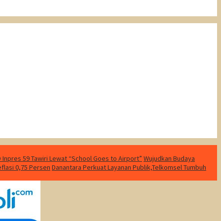
Inpres 59 Tawiri Lewat “School Goes to Airport”
Wujudkan Budaya
eflasi 0,75 Persen
Danantara Perkuat Layanan Publik,Telkomsel Tumbuh