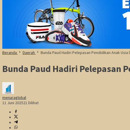
Beranda
Daerah
Bunda Paud Hadiri Pelepasan Pendidikan Anak Usia 
Bunda Paud Hadiri Pelepasan P
menaraglobal
11 Juni 2025
21 Dilihat