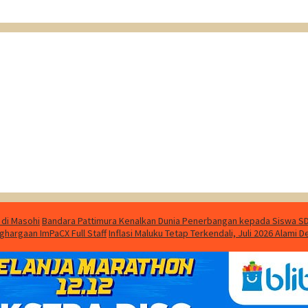
 di Masohi
Bandara Pattimura Kenalkan Dunia Penerbangan kepada Siswa SD 
ghargaan ImPaCX Full Staff
Inflasi Maluku Tetap Terkendali, Juli 2026 Alami D