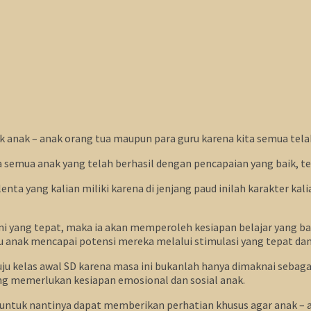
k anak – anak orang tua maupun para guru karena kita semua te
semua anak yang telah berhasil dengan pencapaian yang baik, tel
nta yang kalian miliki karena di jenjang paud inilah karakter ka
i yang tepat, maka ia akan memperoleh kesiapan belajar yang bai
ak mencapai potensi mereka melalui stimulasi yang tepat dan pe
 kelas awal SD karena masa ini bukanlah hanya dimaknai sebagai s
ang memerlukan kesiapan emosional dan sosial anak.
 untuk nantinya dapat memberikan perhatian khusus agar anak – 