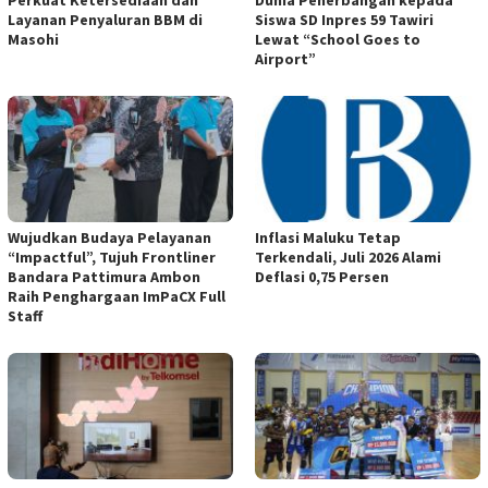
Perkuat Ketersediaan dan
Dunia Penerbangan kepada
Layanan Penyaluran BBM di
Siswa SD Inpres 59 Tawiri
Masohi
Lewat “School Goes to
Airport”
Wujudkan Budaya Pelayanan
Inflasi Maluku Tetap
“Impactful”, Tujuh Frontliner
Terkendali, Juli 2026 Alami
Bandara Pattimura Ambon
Deflasi 0,75 Persen
Raih Penghargaan ImPaCX Full
Staff