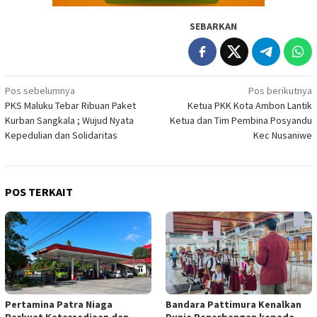
SEBARKAN
Navigasi
Pos sebelumnya
Pos berikutnya
PKS Maluku Tebar Ribuan Paket
Ketua PKK Kota Ambon Lantik
pos
Kurban Sangkala ; Wujud Nyata
Ketua dan Tim Pembina Posyandu
Kepedulian dan Solidaritas
Kec Nusaniwe
POS TERKAIT
Pertamina Patra Niaga
Bandara Pattimura Kenalkan