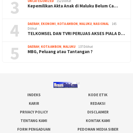
3
UNCATEGORIZED
152 Dilihat
Kepemilikan Akta Anak di Maluku Belum Ca…
4
DAERAH
,
EKONOMI
,
KOTA AMBON
,
MALUKU
,
NASIONAL
145
Dilihat
TELKOMSEL DAN TVRI PERLUAS AKSES PIALA D…
5
DAERAH
,
KOTA AMBON
,
MALUKU
137 Dilihat
MBG, Peluang atau Tantangan ?
INDEKS
KODE ETIK
KARIR
REDAKSI
PRIVACY POLICY
DISCLAIMER
TENTANG KAMI
KONTAK KAMI
FORM PENGADUAN
PEDOMAN MEDIA SIBER