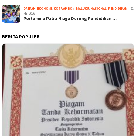
DAERAH
,
EKONOMI
,
KOTA AMBON
,
MALUKU
,
NASIONAL
,
PENDIDIKAN
21
Mei 2026
Pertamina Patra Niaga Dorong Pendidikan …
BERITA POPULER