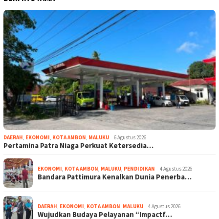
DAERAH
,
EKONOMI
,
KOTA AMBON
,
MALUKU
6 Agustus 2026
Pertamina Patra Niaga Perkuat Ketersedia…
EKONOMI
,
KOTA AMBON
,
MALUKU
,
PENDIDIKAN
4 Agustus 2026
Bandara Pattimura Kenalkan Dunia Penerba…
DAERAH
,
EKONOMI
,
KOTA AMBON
,
MALUKU
4 Agustus 2026
Wujudkan Budaya Pelayanan “Impactf…