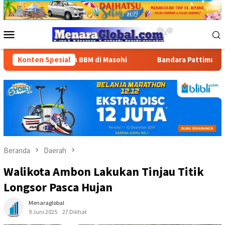
Loncat
ke
konten
Menu
Mobile
aluran BBM di Masohi
Konten Spesial
Bandara Pattimura Kenalkan Dunia 
Beranda
Daerah
Walikota Ambon Lakukan Tinjau Titik
Longsor Pasca Hujan
Menaraglobal
9 Juni 2025
27 Dilihat