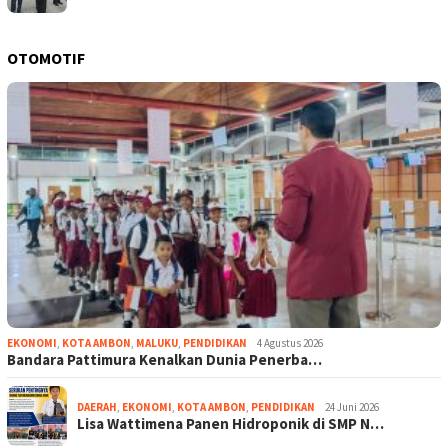
OTOMOTIF
EKONOMI
,
KOTA AMBON
,
MALUKU
,
PENDIDIKAN
4 Agustus 2026
Bandara Pattimura Kenalkan Dunia Penerba…
DAERAH
,
EKONOMI
,
KOTA AMBON
,
PENDIDIKAN
24 Juni 2026
Lisa Wattimena Panen Hidroponik di SMP N…