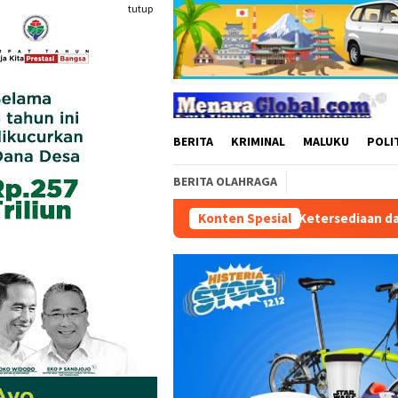
Loncat
tutup
ke
konten
BERITA
KRIMINAL
MALUKU
POLI
BERITA OLAHRAGA
na Patra Niaga Perkuat Ketersediaan dan Layanan Penyaluran BB
Konten Spesial