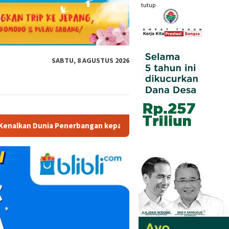
tutup
SABTU, 8 AGUSTUS 2026
an kepada Siswa SD Inpres 59 Tawiri Lewat “School Goes to Air