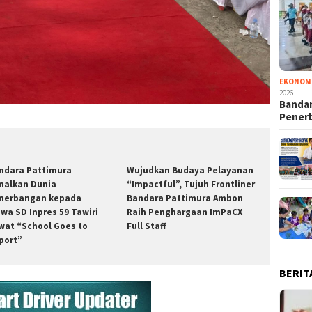
EKONOM
2026
Bandar
Pener
ndara Pattimura
Wujudkan Budaya Pelayanan
nalkan Dunia
“Impactful”, Tujuh Frontliner
nerbangan kepada
Bandara Pattimura Ambon
swa SD Inpres 59 Tawiri
Raih Penghargaan ImPaCX
wat “School Goes to
Full Staff
rport”
BERIT