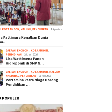
I
,
KOTA AMBON
,
MALUKU
,
PENDIDIKAN
4 Agustus
a Pattimura Kenalkan Dunia
ba…
DAERAH
,
EKONOMI
,
KOTA AMBON
,
PENDIDIKAN
24 Juni 2026
Lisa Wattimena Panen
Hidroponik di SMP N…
DAERAH
,
EKONOMI
,
KOTA AMBON
,
MALUKU
,
NASIONAL
,
PENDIDIKAN
21 Mei 2026
Pertamina Patra Niaga Dorong
Pendidikan …
A POPULER