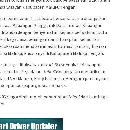
pada wilayah Kabupaten Maluku Tengah.
gan pemukulan Tifa secara bersama-sama dilanjutkan
s Jasa Keuangan Penggerak Duta Literasi Keuangan
i ditandai dengan penyematan kepada perwakilan Duta
i Lembaga Jasa Keuangan dan diharapkan kehadiran
ukasi dan mendiseminasi informasi tentang literasi
insi Maluku, khususnya di Kabupaten Maluku Tengah.
 ini juga dilaksanakan
Talk Show
Edukasi Keuangan
andiri dan Pegadaian.
Talk Show
berjalan menarik dan
dari TVRI Maluku, Enny Parinussa. Beragam pertanyaan
n dengan berbagai
games
menarik.
025 juga dihibur oleh penampilan
talent
dari Lembaga
ohi