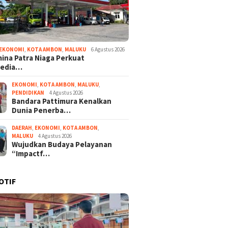
EKONOMI
,
KOTA AMBON
,
MALUKU
6 Agustus 2026
ina Patra Niaga Perkuat
sedia…
EKONOMI
,
KOTA AMBON
,
MALUKU
,
PENDIDIKAN
4 Agustus 2026
Bandara Pattimura Kenalkan
Dunia Penerba…
DAERAH
,
EKONOMI
,
KOTA AMBON
,
MALUKU
4 Agustus 2026
Wujudkan Budaya Pelayanan
“Impactf…
OTIF