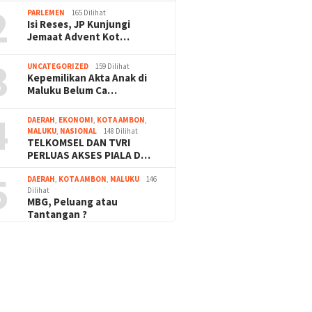
2
PARLEMEN
165 Dilihat
Isi Reses, JP Kunjungi
Jemaat Advent Kot…
3
UNCATEGORIZED
159 Dilihat
Kepemilikan Akta Anak di
Maluku Belum Ca…
4
DAERAH
,
EKONOMI
,
KOTA AMBON
,
MALUKU
,
NASIONAL
148 Dilihat
TELKOMSEL DAN TVRI
PERLUAS AKSES PIALA D…
5
DAERAH
,
KOTA AMBON
,
MALUKU
146
Dilihat
MBG, Peluang atau
Tantangan ?