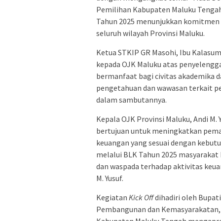
Pemilihan Kabupaten Maluku Tengah 
Tahun 2025 menunjukkan komitmen O
seluruh wilayah Provinsi Maluku.
Ketua STKIP GR Masohi, Ibu Kalasu
kepada OJK Maluku atas penyelengga
bermanfaat bagi civitas akademika
pengetahuan dan wawasan terkait p
dalam sambutannya.
Kepala OJK Provinsi Maluku, Andi M
bertujuan untuk meningkatkan pema
keuangan yang sesuai dengan kebut
melalui BLK Tahun 2025 masyarakat
dan waspada terhadap aktivitas keuan
M. Yusuf.
Kegiatan
Kick Off
dihadiri oleh Bupat
Pembangunan dan Kemasyarakatan, Z
Kabupaten Maluku Tengah mengapre