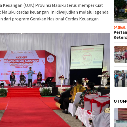
 Keuangan (OJK) Provinsi Maluku terus memperkuat
Maluku cerdas keuangan. Ini diwujudkan melalui agenda
ian dari program Gerakan Nasional Cerdas Keuangan
DAERAH
,
Pertam
Keter
OTOM