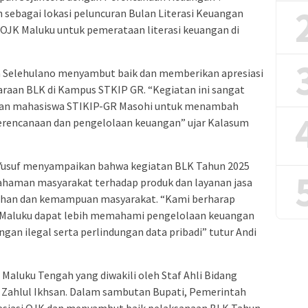
sebagai lokasi peluncuran Bulan Literasi Keuangan
JK Maluku untuk pemerataan literasi keuangan di
m Selehulano menyambut baik dan memberikan apresiasi
raan BLK di Kampus STKIP GR. “Kegiatan ini sangat
 dan mahasiswa STIKIP-GR Masohi untuk menambah
erencanaan dan pengelolaan keuangan” ujar Kalasum
. Yusuf menyampaikan bahwa kegiatan BLK Tahun 2025
haman masyarakat terhadap produk dan layanan jasa
uhan dan kemampuan masyarakat. “Kami berharap
 Maluku dapat lebih memahami pengelolaan keuangan
gan ilegal serta perlindungan data pribadi” tutur Andi
i Maluku Tengah yang diwakili oleh Staf Ahli Bidang
ahlul Ikhsan. Dalam sambutan Bupati, Pemerintah
siasi OJK dan menyambut baik pelaksanaan BLK Tahun