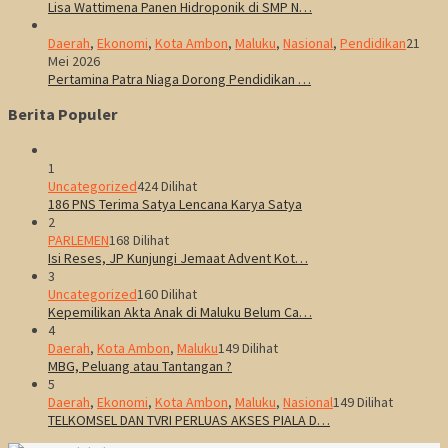
Lisa Wattimena Panen Hidroponik di SMP N…
Daerah
,
Ekonomi
,
Kota Ambon
,
Maluku
,
Nasional
,
Pendidikan
21
Mei 2026
Pertamina Patra Niaga Dorong Pendidikan …
Berita Populer
1
Uncategorized
424 Dilihat
186 PNS Terima Satya Lencana Karya Satya
2
PARLEMEN
168 Dilihat
Isi Reses, JP Kunjungi Jemaat Advent Kot…
3
Uncategorized
160 Dilihat
Kepemilikan Akta Anak di Maluku Belum Ca…
4
Daerah
,
Kota Ambon
,
Maluku
149 Dilihat
MBG, Peluang atau Tantangan ?
5
Daerah
,
Ekonomi
,
Kota Ambon
,
Maluku
,
Nasional
149 Dilihat
TELKOMSEL DAN TVRI PERLUAS AKSES PIALA D…