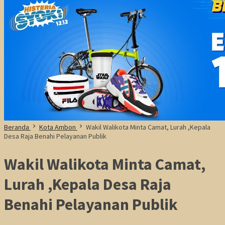
Beranda
Kota Ambon
Wakil Walikota Minta Camat, Lurah ,Kepala
Desa Raja Benahi Pelayanan Publik
Wakil Walikota Minta Camat,
Lurah ,Kepala Desa Raja
Benahi Pelayanan Publik