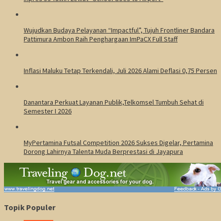
Wujudkan Budaya Pelayanan “Impactful”, Tujuh Frontliner Bandara
Pattimura Ambon Raih Penghargaan ImPaCX Full Staff
Inflasi Maluku Tetap Terkendali, Juli 2026 Alami Deflasi 0,75 Persen
Danantara Perkuat Layanan Publik,Telkomsel Tumbuh Sehat di
Semester I 2026
MyPertamina Futsal Competition 2026 Sukses Digelar, Pertamina
Dorong Lahirnya Talenta Muda Berprestasi di Jayapura
Topik Populer