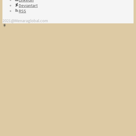
Linkedin
Deviantart
RSS
2021@Menaraglobal.com