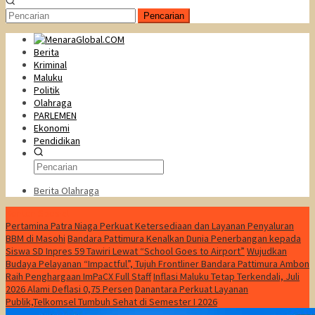
Pencarian
Berita
Kriminal
Maluku
Politik
Olahraga
PARLEMEN
Ekonomi
Pendidikan
Berita Olahraga
Konten Spesial
Pertamina Patra Niaga Perkuat Ketersediaan dan Layanan Penyaluran
BBM di Masohi
Bandara Pattimura Kenalkan Dunia Penerbangan kepada
Siswa SD Inpres 59 Tawiri Lewat “School Goes to Airport”
Wujudkan
Budaya Pelayanan “Impactful”, Tujuh Frontliner Bandara Pattimura Ambon
Raih Penghargaan ImPaCX Full Staff
Inflasi Maluku Tetap Terkendali, Juli
2026 Alami Deflasi 0,75 Persen
Danantara Perkuat Layanan
Publik,Telkomsel Tumbuh Sehat di Semester I 2026