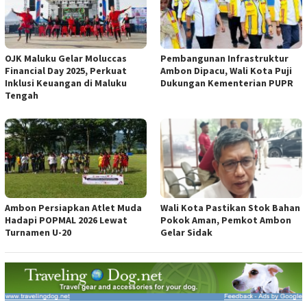
OJK Maluku Gelar Moluccas
Pembangunan Infrastruktur
Financial Day 2025, Perkuat
Ambon Dipacu, Wali Kota Puji
Inklusi Keuangan di Maluku
Dukungan Kementerian PUPR
Tengah
Ambon Persiapkan Atlet Muda
Wali Kota Pastikan Stok Bahan
Hadapi POPMAL 2026 Lewat
Pokok Aman, Pemkot Ambon
Turnamen U-20
Gelar Sidak