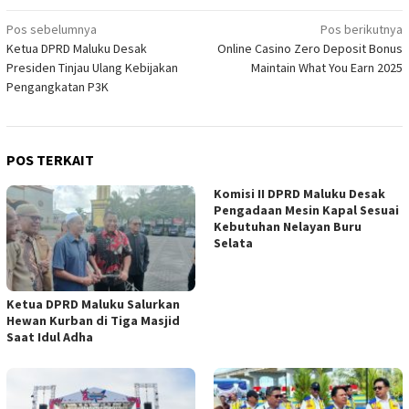
Navigasi
Pos sebelumnya
Pos berikutnya
Ketua DPRD Maluku Desak
Online Casino Zero Deposit Bonus
pos
Presiden Tinjau Ulang Kebijakan
Maintain What You Earn 2025
Pengangkatan P3K
POS TERKAIT
Komisi II DPRD Maluku Desak
Pengadaan Mesin Kapal Sesuai
Kebutuhan Nelayan Buru
Selata
Ketua DPRD Maluku Salurkan
Hewan Kurban di Tiga Masjid
Saat Idul Adha