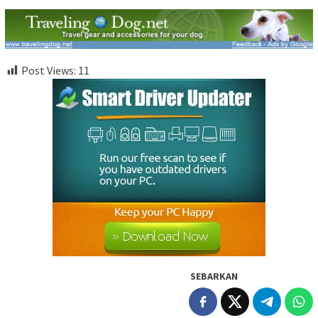
Post Views:
11
SEBARKAN