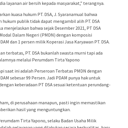
ia layanan air bersih kepada masyarakat,” terangnya.
tarkan kuasa hukum PT. DSA, J. Syaranamual bahwa
 hukum publik tidak dapat mengambil alih PT. DSA
sa menjelaskan bahwa sejak Desember 2021, PT DSA
Modal Dalam Negeri (PMDN) dengan komposisi
DAM dan 1 persen milik Koperasi Jasa Karyawan PT. DSA.
an terbatas, PT. DSA bukanlah swasta murni tapi ada
dalamnya melalui Perumdam Tirta Yapono
api saat ini adalah Perseroan Terbatas PMDN dengan
DAM sebesar 99 Persen. Jadi PDAM punya hak untuk
 dengan keberadaan PT DSA sesuai ketentuan perundang-
ham, di perusahaan manapun, pasti ingin memastikan
erikan hasil yang menguntungkan.
rumdam Tirta Yapono, selaku Badan Usaha Milik
alah pelayanan yang dilakukan secara berkualitas, baru