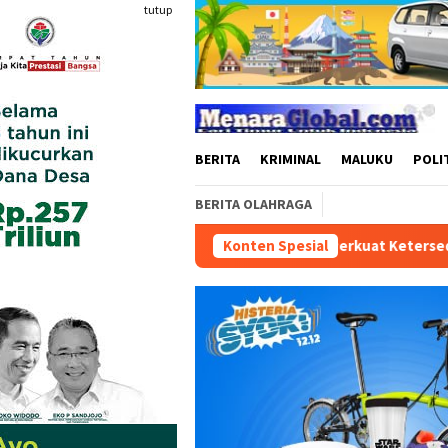
Loncat
tutup
ke
konten
BERITA
KRIMINAL
MALUKU
POLI
BERITA OLAHRAGA
Pertamina Patra Niaga Perkuat Ketersediaan dan Layanan 
Konten Spesial