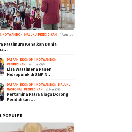
I
,
KOTA AMBON
,
MALUKU
,
PENDIDIKAN
4 Agustus
a Pattimura Kenalkan Dunia
ba…
DAERAH
,
EKONOMI
,
KOTA AMBON
,
PENDIDIKAN
24 Juni 2026
Lisa Wattimena Panen
Hidroponik di SMP N…
DAERAH
,
EKONOMI
,
KOTA AMBON
,
MALUKU
,
NASIONAL
,
PENDIDIKAN
21 Mei 2026
Pertamina Patra Niaga Dorong
Pendidikan …
A POPULER