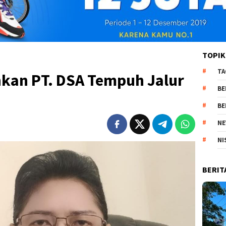
TOPIK
TA
hkan PT. DSA Tempuh Jalur
BE
BE
NE
NI
BERIT