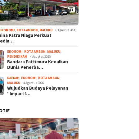
EKONOMI
,
KOTA AMBON
,
MALUKU
6 Agustus 2026
ina Patra Niaga Perkuat
sedia…
EKONOMI
,
KOTA AMBON
,
MALUKU
,
PENDIDIKAN
4 Agustus 2026
Bandara Pattimura Kenalkan
Dunia Penerba…
DAERAH
,
EKONOMI
,
KOTA AMBON
,
MALUKU
4 Agustus 2026
Wujudkan Budaya Pelayanan
“Impactf…
OTIF