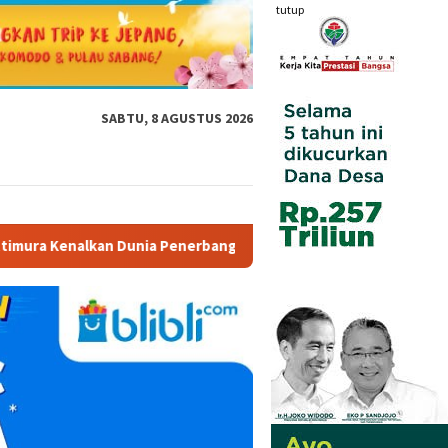
tutup
SABTU, 8 AGUSTUS 2026
nia Penerbangan kepada Siswa SD Inpres 59 Tawiri Lewat “Schoo