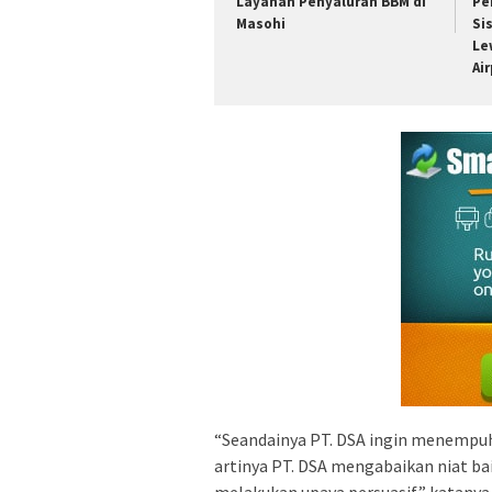
Layanan Penyaluran BBM di
Pe
Masohi
Si
Le
Ai
“Seandainya PT. DSA ingin menempuh
artinya PT. DSA mengabaikan niat b