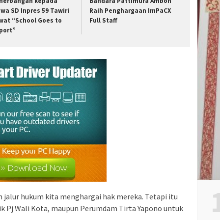
nerbangan kepada
Bandara Pattimura Ambon
swa SD Inpres 59 Tawiri
Raih Penghargaan ImPaCX
wat “School Goes to
Full Staff
rport”
 jalur hukum kita menghargai hak mereka. Tetapi itu
aik Pj Wali Kota, maupun Perumdam Tirta Yapono untuk