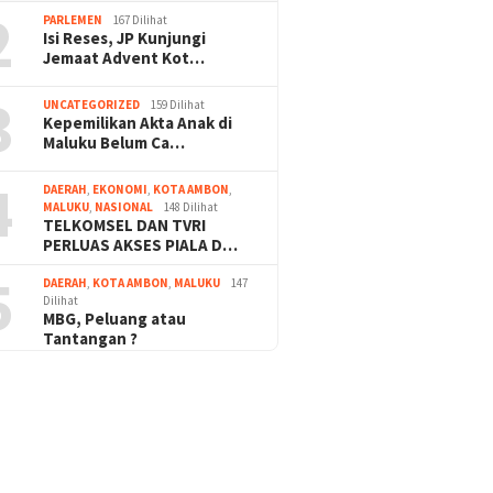
2
PARLEMEN
167 Dilihat
Isi Reses, JP Kunjungi
Jemaat Advent Kot…
3
UNCATEGORIZED
159 Dilihat
Kepemilikan Akta Anak di
Maluku Belum Ca…
4
DAERAH
,
EKONOMI
,
KOTA AMBON
,
MALUKU
,
NASIONAL
148 Dilihat
TELKOMSEL DAN TVRI
PERLUAS AKSES PIALA D…
5
DAERAH
,
KOTA AMBON
,
MALUKU
147
Dilihat
MBG, Peluang atau
Tantangan ?