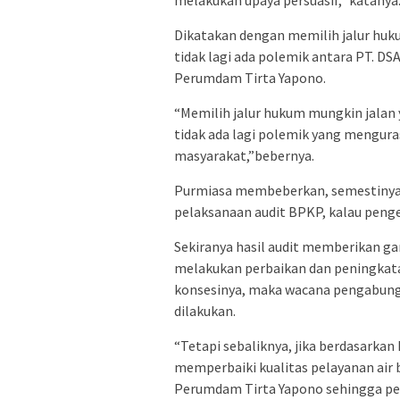
melakukan upaya persuasif,” katanya
Dikatakan dengan memilih jalur huku
tidak lagi ada polemik antara PT. 
Perumdam Tirta Yapono.
“Memilih jalur hukum mungkin jalan 
tidak ada lagi polemik yang mengura
masyarakat,”bebernya.
Purmiasa membeberkan, semestinya P
pelaksanaan audit BPKP, kalau penge
Sekiranya hasil audit memberikan 
melakukan perbaikan dan peningkata
konsesinya, maka wacana pengabung
dilakukan.
“Tetapi sebaliknya, jika berdasarka
memperbaiki kualitas pelayanan air
Perumdam Tirta Yapono sehingga pem