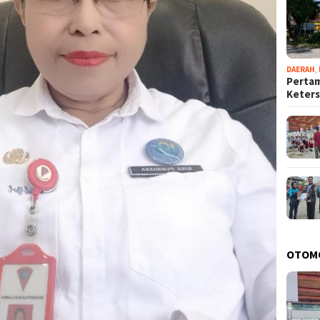
DAERAH
,
Pertam
Keter
OTOM