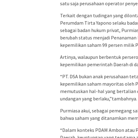
satu saja perusahaan operator penyed
Terkait dengan tudingan yang dilon
Perumdam Tirta Yapono selaku badan
sebagai badan hukum privat, Purmia
berubah status menjadi Penanaman 
kepemilikan saham 99 persen milik P
Artinya, walaupun berbentuk persero
kepemilikan pemerintah Daerah di 
“PT. DSA bukan anak perusahaan tet
kepemilikan saham mayoritas oleh P
memutuskan hal-hal yang bertalian
undangan yang berlaku,”tambahnya.
Purmiasa akui, sebagai pemegang sa
bahwa saham yang ditanamkan memb
“Dalam konteks PDAM Ambon atau Pe
Daerah, keuntungan yang terutama ad