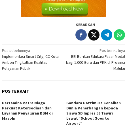
SEBARKAN
Navigasi
Pos sebelumnya
Pos berikutnya
Implementasi Smart City, CC Kota
BEI Berikan Edukasi Pasar Modal
pos
Ambon Tingkatkan Kualitas
bagi 1.000 Guru dan PKK di Provinsi
Pelayanan Publik
Maluku
POS TERKAIT
Pertamina Patra Niaga
Bandara Pattimura Kenalkan
Perkuat Ketersediaan dan
Dunia Penerbangan kepada
Layanan Penyaluran BBM di
Siswa SD Inpres 59 Tawiri
Masohi
Lewat “School Goes to
Airport”