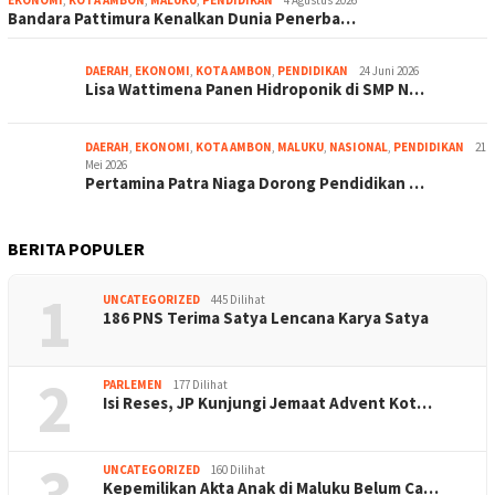
EKONOMI
,
KOTA AMBON
,
MALUKU
,
PENDIDIKAN
4 Agustus 2026
Bandara Pattimura Kenalkan Dunia Penerba…
DAERAH
,
EKONOMI
,
KOTA AMBON
,
PENDIDIKAN
24 Juni 2026
Lisa Wattimena Panen Hidroponik di SMP N…
DAERAH
,
EKONOMI
,
KOTA AMBON
,
MALUKU
,
NASIONAL
,
PENDIDIKAN
21
Mei 2026
Pertamina Patra Niaga Dorong Pendidikan …
BERITA POPULER
1
UNCATEGORIZED
445 Dilihat
186 PNS Terima Satya Lencana Karya Satya
2
PARLEMEN
177 Dilihat
Isi Reses, JP Kunjungi Jemaat Advent Kot…
3
UNCATEGORIZED
160 Dilihat
Kepemilikan Akta Anak di Maluku Belum Ca…