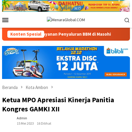
Loncat
ke
konten
Menu
Mobile
rsediaan dan Layanan Penyaluran BBM di Masohi
Konten Spesial
Bandara 
Beranda
Kota Ambon
Ketua MPO Apresiasi Kinerja Panitia
Kongres GAMKI XII
Admin
15 Mei 2023
16 Dilihat