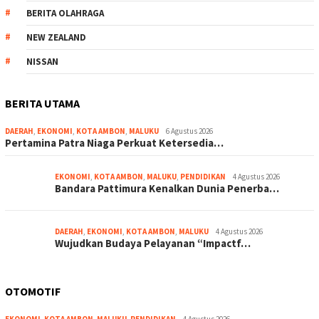
BERITA OLAHRAGA
NEW ZEALAND
NISSAN
BERITA UTAMA
DAERAH
,
EKONOMI
,
KOTA AMBON
,
MALUKU
6 Agustus 2026
Pertamina Patra Niaga Perkuat Ketersedia…
EKONOMI
,
KOTA AMBON
,
MALUKU
,
PENDIDIKAN
4 Agustus 2026
Bandara Pattimura Kenalkan Dunia Penerba…
DAERAH
,
EKONOMI
,
KOTA AMBON
,
MALUKU
4 Agustus 2026
Wujudkan Budaya Pelayanan “Impactf…
OTOMOTIF