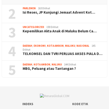
2
PARLEMEN
163 Dilihat
Isi Reses, JP Kunjungi Jemaat Advent Kot…
3
UNCATEGORIZED
159 Dilihat
Kepemilikan Akta Anak di Maluku Belum Ca…
4
DAERAH
,
EKONOMI
,
KOTA AMBON
,
MALUKU
,
NASIONAL
145
Dilihat
TELKOMSEL DAN TVRI PERLUAS AKSES PIALA D…
5
DAERAH
,
KOTA AMBON
,
MALUKU
144 Dilihat
MBG, Peluang atau Tantangan ?
INDEKS
KODE ETIK