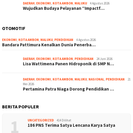
DAERAH
,
EKONOMI
,
KOTA AMBON
,
MALUKU
4 Agustus 2026
Wujudkan Budaya Pelayanan “Impactf…
OTOMOTIF
EKONOMI
,
KOTA AMBON
,
MALUKU
,
PENDIDIKAN
4 Agustus 2026
Bandara Pattimura Kenalkan Dunia Penerba…
DAERAH
,
EKONOMI
,
KOTA AMBON
,
PENDIDIKAN
24 Juni 2026
Lisa Wattimena Panen Hidroponik di SMP N…
DAERAH
,
EKONOMI
,
KOTA AMBON
,
MALUKU
,
NASIONAL
,
PENDIDIKAN
21
Mei 2026
Pertamina Patra Niaga Dorong Pendidikan …
BERITA POPULER
1
UNCATEGORIZED
414 Dilihat
186 PNS Terima Satya Lencana Karya Satya