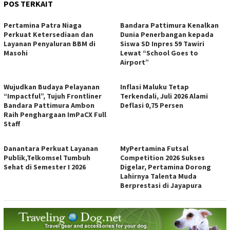
POS TERKAIT
Pertamina Patra Niaga
Bandara Pattimura Kenalkan
Perkuat Ketersediaan dan
Dunia Penerbangan kepada
Layanan Penyaluran BBM di
Siswa SD Inpres 59 Tawiri
Masohi
Lewat “School Goes to
Airport”
Wujudkan Budaya Pelayanan
Inflasi Maluku Tetap
“Impactful”, Tujuh Frontliner
Terkendali, Juli 2026 Alami
Bandara Pattimura Ambon
Deflasi 0,75 Persen
Raih Penghargaan ImPaCX Full
Staff
Danantara Perkuat Layanan
MyPertamina Futsal
Publik,Telkomsel Tumbuh
Competition 2026 Sukses
Sehat di Semester I 2026
Digelar, Pertamina Dorong
Lahirnya Talenta Muda
Berprestasi di Jayapura