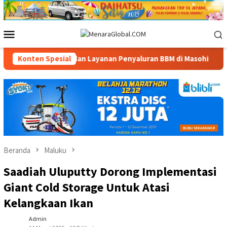
Loncat
ke
konten
Menu
Mobile
Ketersediaan dan Layanan Penyaluran BBM di Masohi
Konten Spesial
Band
Beranda
Maluku
Saadiah Uluputty Dorong Implementasi
Giant Cold Storage Untuk Atasi
Kelangkaan Ikan
Admin