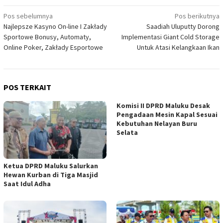
Navigasi
Pos sebelumnya
Pos berikutnya
Najlepsze Kasyno On-line I Zakłady
Saadiah Uluputty Dorong
pos
Sportowe Bonusy, Automaty,
Implementasi Giant Cold Storage
Online Poker, Zakłady Esportowe
Untuk Atasi Kelangkaan Ikan
POS TERKAIT
Komisi II DPRD Maluku Desak
Pengadaan Mesin Kapal Sesuai
Kebutuhan Nelayan Buru
Selata
Ketua DPRD Maluku Salurkan
Hewan Kurban di Tiga Masjid
Saat Idul Adha