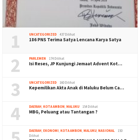
1
UNCATEGORIZED
437 Dilihat
186 PNS Terima Satya Lencana Karya Satya
2
PARLEMEN
174 Dilihat
Isi Reses, JP Kunjungi Jemaat Advent Kot…
3
UNCATEGORIZED
160 Dilihat
Kepemilikan Akta Anak di Maluku Belum Ca…
4
DAERAH
,
KOTA AMBON
,
MALUKU
154 Dilihat
MBG, Peluang atau Tantangan ?
5
DAERAH
,
EKONOMI
,
KOTA AMBON
,
MALUKU
,
NASIONAL
150
Dilihat