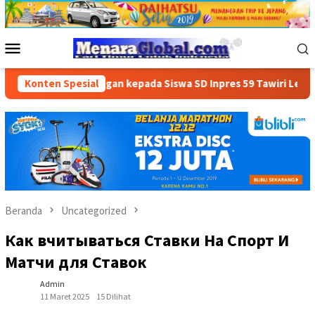
Loncat
ke
konten
Menu
Mobile
 Penerbangan kepada Siswa SD Inpres 59 Tawiri Lewat “School G
Konten Spesial
Beranda
Uncategorized
Как вчитываться Ставки На Спорт И
Матчи для Ставок
Admin
11 Maret 2025
15 Dilihat