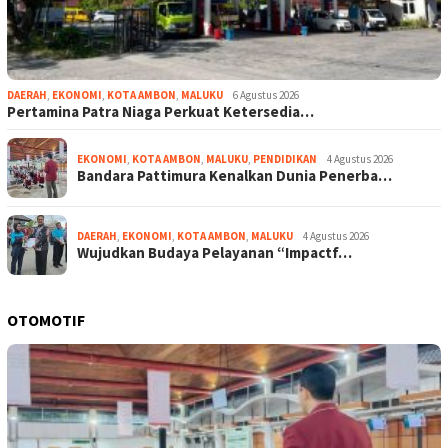
DAERAH
,
EKONOMI
,
KOTA AMBON
,
MALUKU
6 Agustus 2026
Pertamina Patra Niaga Perkuat Ketersedia…
EKONOMI
,
KOTA AMBON
,
MALUKU
,
PENDIDIKAN
4 Agustus 2026
Bandara Pattimura Kenalkan Dunia Penerba…
DAERAH
,
EKONOMI
,
KOTA AMBON
,
MALUKU
4 Agustus 2026
Wujudkan Budaya Pelayanan “Impactf…
OTOMOTIF