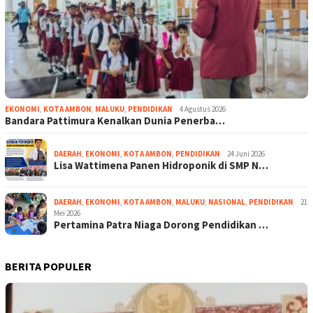
EKONOMI
,
KOTA AMBON
,
MALUKU
,
PENDIDIKAN
4 Agustus 2026
Bandara Pattimura Kenalkan Dunia Penerba…
DAERAH
,
EKONOMI
,
KOTA AMBON
,
PENDIDIKAN
24 Juni 2026
Lisa Wattimena Panen Hidroponik di SMP N…
DAERAH
,
EKONOMI
,
KOTA AMBON
,
MALUKU
,
NASIONAL
,
PENDIDIKAN
21
Mei 2026
Pertamina Patra Niaga Dorong Pendidikan …
BERITA POPULER