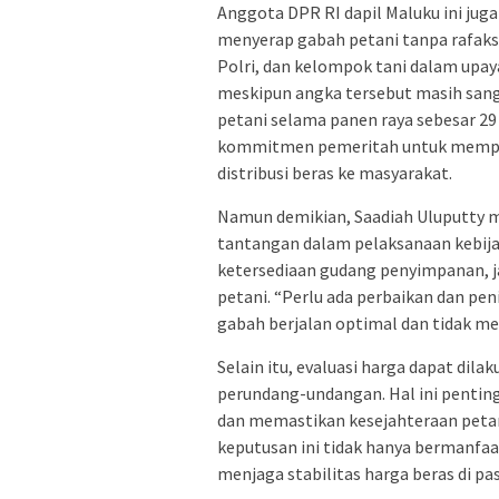
Anggota DPR RI dapil Maluku ini ju
menyerap gabah petani tanpa rafaksi
Polri, dan kelompok tani dalam upay
meskipun angka tersebut masih sanga
petani selama panen raya sebesar 2
kommitmen pemeritah untuk memper
distribusi beras ke masyarakat.
Namun demikian, Saadiah Uluputty 
tantangan dalam pelaksanaan kebijaka
ketersediaan gudang penyimpanan, jal
petani. “Perlu ada perbaikan dan p
gabah berjalan optimal dan tidak m
Selain itu, evaluasi harga dapat dil
perundang-undangan. Hal ini pentin
dan memastikan kesejahteraan peta
keputusan ini tidak hanya bermanfaa
menjaga stabilitas harga beras di pa