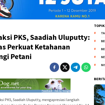
TOPIK
TA
aksi PKS, Saadiah Uluputty:
BE
s Perkuat Ketahanan
BE
ngi Petani
NE
NI
BERIT
i PKS, Saadiah Uluputty, mengapresiasi langkah