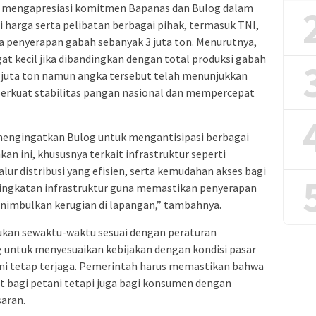
ga mengapresiasi komitmen Bapanas dan Bulog dalam
 harga serta pelibatan berbagai pihak, termasuk TNI,
a penyerapan gabah sebanyak 3 juta ton. Menurutnya,
t kecil jika dibandingkan dengan total produksi gabah
9 juta ton namun angka tersebut telah menunjukkan
kuat stabilitas pangan nasional dan mempercepat
mengingatkan Bulog untuk mengantisipasi berbagai
n ini, khususnya terkait infrastruktur seperti
ur distribusi yang efisien, serta kemudahan akses bagi
eningkatan infrastruktur guna memastikan penyerapan
enimbulkan kerugian di lapangan,” tambahnya.
akukan sewaktu-waktu sesuai dengan peraturan
g untuk menyesuaikan kebijakan dengan kondisi pasar
ni tetap terjaga. Pemerintah harus memastikan bahwa
t bagi petani tetapi juga bagi konsumen dengan
saran.