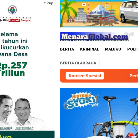
Loncat
tutup
ke
konten
BERITA
KRIMINAL
MALUKU
POLI
BERITA OLAHRAGA
Konten Spesial
Pertamina Patra Niaga Perkua