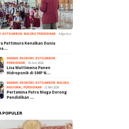
I
,
KOTA AMBON
,
MALUKU
,
PENDIDIKAN
4 Agustus
a Pattimura Kenalkan Dunia
ba…
DAERAH
,
EKONOMI
,
KOTA AMBON
,
PENDIDIKAN
24 Juni 2026
Lisa Wattimena Panen
Hidroponik di SMP N…
DAERAH
,
EKONOMI
,
KOTA AMBON
,
MALUKU
,
NASIONAL
,
PENDIDIKAN
21 Mei 2026
Pertamina Patra Niaga Dorong
Pendidikan …
A POPULER