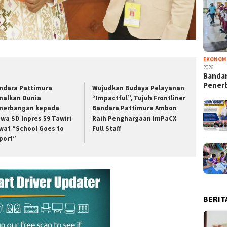
EKONOM
2026
Bandar
Pener
ndara Pattimura
Wujudkan Budaya Pelayanan
nalkan Dunia
“Impactful”, Tujuh Frontliner
nerbangan kepada
Bandara Pattimura Ambon
swa SD Inpres 59 Tawiri
Raih Penghargaan ImPaCX
wat “School Goes to
Full Staff
rport”
BERIT