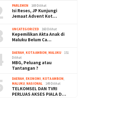
2
PARLEMEN
169 Dilihat
Isi Reses, JP Kunjungi
Jemaat Advent Kot…
3
UNCATEGORIZED
160 Dilihat
Kepemilikan Akta Anak di
Maluku Belum Ca…
4
DAERAH
,
KOTA AMBON
,
MALUKU
151
Dilihat
MBG, Peluang atau
Tantangan ?
5
DAERAH
,
EKONOMI
,
KOTA AMBON
,
MALUKU
,
NASIONAL
149 Dilihat
TELKOMSEL DAN TVRI
PERLUAS AKSES PIALA D…