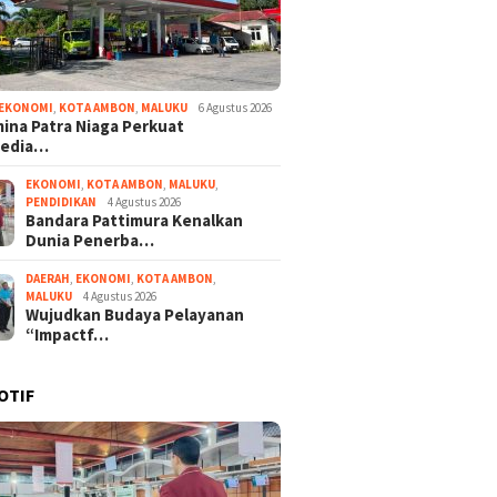
EKONOMI
,
KOTA AMBON
,
MALUKU
6 Agustus 2026
ina Patra Niaga Perkuat
sedia…
EKONOMI
,
KOTA AMBON
,
MALUKU
,
PENDIDIKAN
4 Agustus 2026
Bandara Pattimura Kenalkan
Dunia Penerba…
DAERAH
,
EKONOMI
,
KOTA AMBON
,
MALUKU
4 Agustus 2026
Wujudkan Budaya Pelayanan
“Impactf…
OTIF