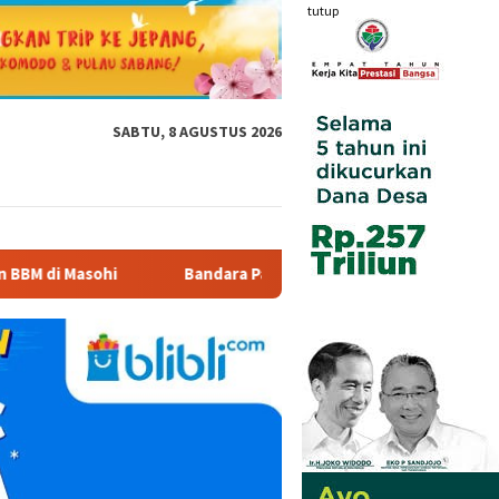
tutup
SABTU, 8 AGUSTUS 2026
ndara Pattimura Kenalkan Dunia Penerbangan kepada Siswa SD In