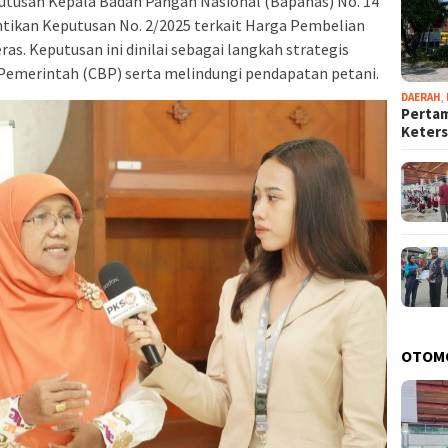
tusan Kepala Badan Pangan Nasional (Bapanas) No. 14
tikan Keputusan No. 2/2025 terkait Harga Pembelian
s. Keputusan ini dinilai sebagai langkah strategis
emerintah (CBP) serta melindungi pendapatan petani.
DAERAH
,
Pertam
Keter
OTOM