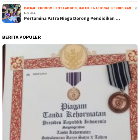
DAERAH
,
EKONOMI
,
KOTA AMBON
,
MALUKU
,
NASIONAL
,
PENDIDIKAN
21
Mei 2026
Pertamina Patra Niaga Dorong Pendidikan …
BERITA POPULER