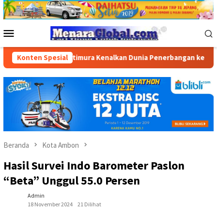
Loncat
ke
konten
Menu
Mobile
ara Pattimura Kenalkan Dunia Penerbangan kepada Siswa SD Inpre
Konten Spesial
Beranda
Kota Ambon
Hasil Survei Indo Barometer Paslon
“Beta” Unggul 55.0 Persen
Admin
18 November 2024
21 Dilihat