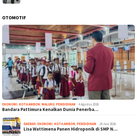
OTOMOTIF
EKONOMI
,
KOTA AMBON
,
MALUKU
,
PENDIDIKAN
4 Agustus 2026
Bandara Pattimura Kenalkan Dunia Penerba…
DAERAH
,
EKONOMI
,
KOTA AMBON
,
PENDIDIKAN
24 Juni 2026
Lisa Wattimena Panen Hidroponik di SMP N…