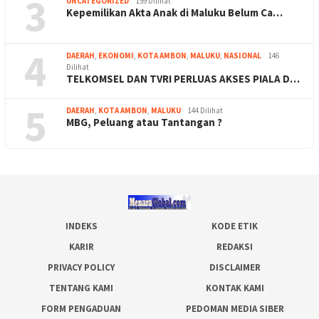
3
UNCATEGORIZED
159 Dilihat
Kepemilikan Akta Anak di Maluku Belum Ca…
4
DAERAH
,
EKONOMI
,
KOTA AMBON
,
MALUKU
,
NASIONAL
146
Dilihat
TELKOMSEL DAN TVRI PERLUAS AKSES PIALA D…
5
DAERAH
,
KOTA AMBON
,
MALUKU
144 Dilihat
MBG, Peluang atau Tantangan ?
INDEKS
KODE ETIK
KARIR
REDAKSI
PRIVACY POLICY
DISCLAIMER
TENTANG KAMI
KONTAK KAMI
FORM PENGADUAN
PEDOMAN MEDIA SIBER