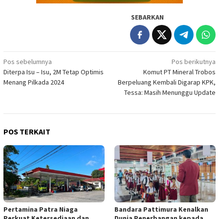
SEBARKAN
Navigasi
Pos sebelumnya
Pos berikutnya
Diterpa Isu – Isu, 2M Tetap Optimis
Komut PT Mineral Trobos
pos
Menang Pilkada 2024
Berpeluang Kembali Digarap KPK,
Tessa: Masih Menunggu Update
POS TERKAIT
Pertamina Patra Niaga
Bandara Pattimura Kenalkan
Perkuat Ketersediaan dan
Dunia Penerbangan kepada