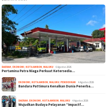
DAERAH
,
EKONOMI
,
KOTA AMBON
,
MALUKU
6 Agustus 2026
Pertamina Patra Niaga Perkuat Ketersedia…
EKONOMI
,
KOTA AMBON
,
MALUKU
,
PENDIDIKAN
4 Agustus 2026
Bandara Pattimura Kenalkan Dunia Penerba…
DAERAH
,
EKONOMI
,
KOTA AMBON
,
MALUKU
4 Agustus 2026
Wujudkan Budaya Pelayanan “Impactf…