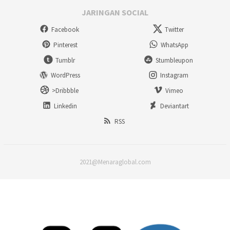
JARINGAN SOCIAL
Facebook
Twitter
Pinterest
WhatsApp
Tumblr
Stumbleupon
WordPress
Instagram
>Dribbble
Vimeo
Linkedin
Deviantart
RSS
2021@Menaraglobal.com