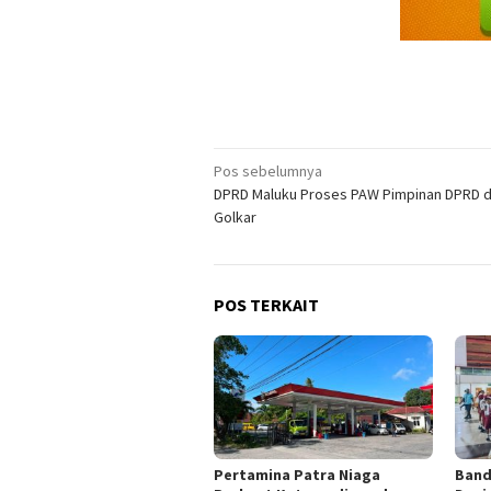
Navigasi
Pos sebelumnya
DPRD Maluku Proses PAW Pimpinan DPRD da
pos
Golkar
POS TERKAIT
Pertamina Patra Niaga
Band