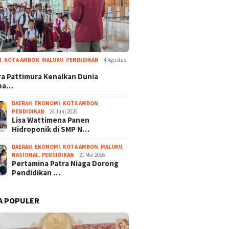
I
,
KOTA AMBON
,
MALUKU
,
PENDIDIKAN
4 Agustus
a Pattimura Kenalkan Dunia
ba…
DAERAH
,
EKONOMI
,
KOTA AMBON
,
PENDIDIKAN
24 Juni 2026
Lisa Wattimena Panen
Hidroponik di SMP N…
DAERAH
,
EKONOMI
,
KOTA AMBON
,
MALUKU
,
NASIONAL
,
PENDIDIKAN
21 Mei 2026
Pertamina Patra Niaga Dorong
Pendidikan …
A POPULER