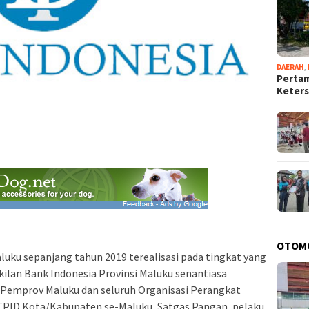
DAERAH
,
Pertam
Keter
OTOM
luku sepanjang tahun 2019 terealisasi pada tingkat yang
kilan Bank Indonesia Provinsi Maluku senantiasa
n Pemprov Maluku dan seluruh Organisasi Perangkat
TPID Kota/Kabupaten se-Maluku, Satgas Pangan, pelaku