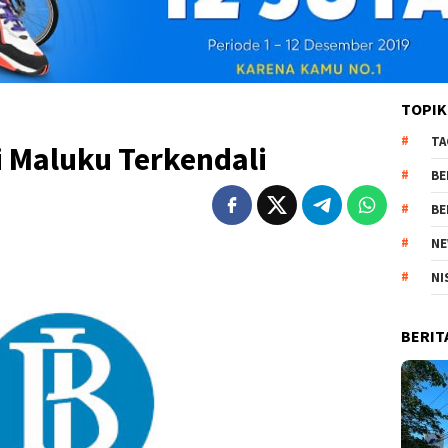
TOPIK
TA
i Maluku Terkendali
BE
BE
NE
NI
BERIT