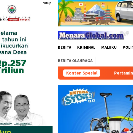
Loncat
tutup
ke
konten
BERITA
KRIMINAL
MALUKU
POLI
BERITA OLAHRAGA
Konten Spesial
Pertamina Patra Niaga Perkuat 