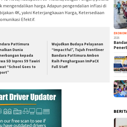
uk mengendalikan harga. Adapun pengendalian inflasi di
ebijakan 4K, yakni Keterjangkauan Harga, Ketersediaan
omunikasi Efektif.
EKONOM
2026
Bandar
ndara Pattimura
Wujudkan Budaya Pelayanan
Pener
nalkan Dunia
“Impactful”, Tujuh Frontliner
nerbangan kepada
Bandara Pattimura Ambon
swa SD Inpres 59 Tawiri
Raih Penghargaan ImPaCX
wat “School Goes to
Full Staff
rport”
BERIT