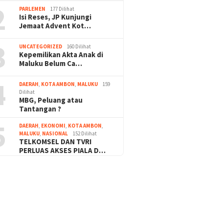
2
PARLEMEN
177 Dilihat
Isi Reses, JP Kunjungi
Jemaat Advent Kot…
3
UNCATEGORIZED
160 Dilihat
Kepemilikan Akta Anak di
Maluku Belum Ca…
4
DAERAH
,
KOTA AMBON
,
MALUKU
159
Dilihat
MBG, Peluang atau
Tantangan ?
5
DAERAH
,
EKONOMI
,
KOTA AMBON
,
MALUKU
,
NASIONAL
152 Dilihat
TELKOMSEL DAN TVRI
PERLUAS AKSES PIALA D…