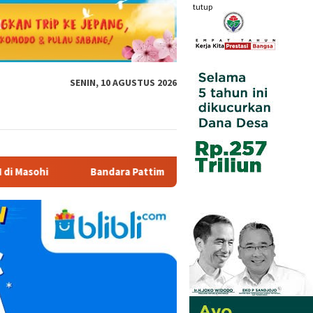
tutup
SENIN, 10 AGUSTUS 2026
ara Pattimura Kenalkan Dunia Penerbangan kepada Siswa SD Inpr