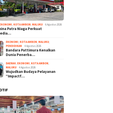
EKONOMI
,
KOTA AMBON
,
MALUKU
6 Agustus 2026
ina Patra Niaga Perkuat
sedia…
EKONOMI
,
KOTA AMBON
,
MALUKU
,
PENDIDIKAN
4 Agustus 2026
Bandara Pattimura Kenalkan
Dunia Penerba…
DAERAH
,
EKONOMI
,
KOTA AMBON
,
MALUKU
4 Agustus 2026
Wujudkan Budaya Pelayanan
“Impactf…
OTIF