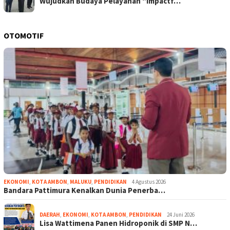
Wujudkan Budaya Pelayanan “Impactf…
OTOMOTIF
EKONOMI
,
KOTA AMBON
,
MALUKU
,
PENDIDIKAN
4 Agustus 2026
Bandara Pattimura Kenalkan Dunia Penerba…
DAERAH
,
EKONOMI
,
KOTA AMBON
,
PENDIDIKAN
24 Juni 2026
Lisa Wattimena Panen Hidroponik di SMP N…