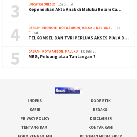
3
UNCATEGORIZED
152 Dilihat
Kepemilikan Akta Anak di Maluku Belum Ca…
4
DAERAH
,
EKONOMI
,
KOTA AMBON
,
MALUKU
,
NASIONAL
145
Dilihat
TELKOMSEL DAN TVRI PERLUAS AKSES PIALA D…
5
DAERAH
,
KOTA AMBON
,
MALUKU
135 Dilihat
MBG, Peluang atau Tantangan ?
INDEKS
KODE ETIK
KARIR
REDAKSI
PRIVACY POLICY
DISCLAIMER
TENTANG KAMI
KONTAK KAMI
FORM PENGADUAN
PEDOMAN MEDIA SIBER