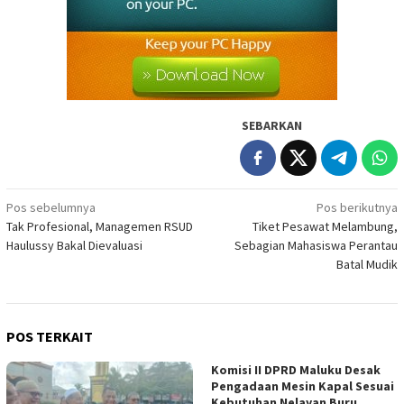
SEBARKAN
Navigasi
Pos sebelumnya
Pos berikutnya
Tak Profesional, Managemen RSUD
Tiket Pesawat Melambung,
pos
Haulussy Bakal Dievaluasi
Sebagian Mahasiswa Perantau
Batal Mudik
POS TERKAIT
Komisi II DPRD Maluku Desak
Pengadaan Mesin Kapal Sesuai
Kebutuhan Nelayan Buru