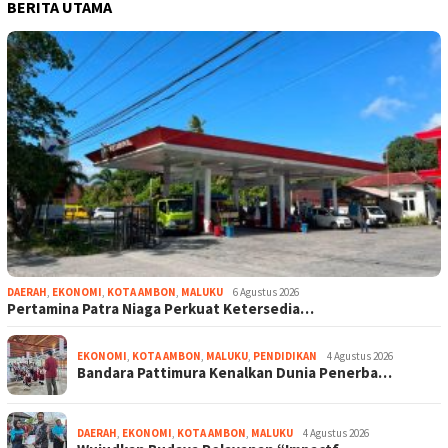
BERITA UTAMA
DAERAH
,
EKONOMI
,
KOTA AMBON
,
MALUKU
6 Agustus 2026
Pertamina Patra Niaga Perkuat Ketersedia…
EKONOMI
,
KOTA AMBON
,
MALUKU
,
PENDIDIKAN
4 Agustus 2026
Bandara Pattimura Kenalkan Dunia Penerba…
DAERAH
,
EKONOMI
,
KOTA AMBON
,
MALUKU
4 Agustus 2026