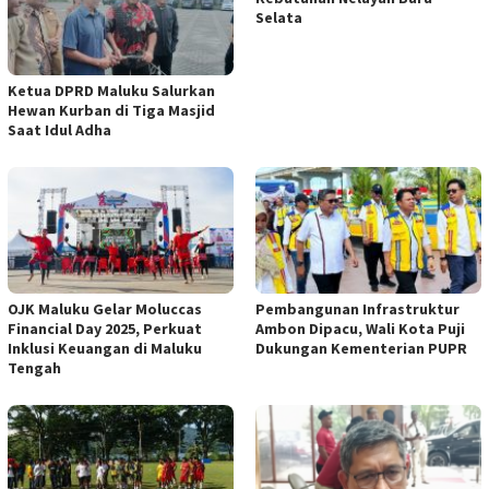
Selata
Ketua DPRD Maluku Salurkan
Hewan Kurban di Tiga Masjid
Saat Idul Adha
OJK Maluku Gelar Moluccas
Pembangunan Infrastruktur
Financial Day 2025, Perkuat
Ambon Dipacu, Wali Kota Puji
Inklusi Keuangan di Maluku
Dukungan Kementerian PUPR
Tengah