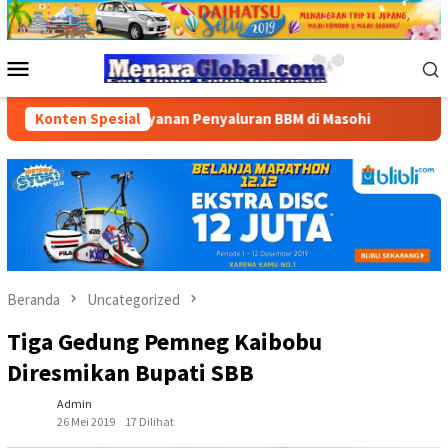
Loncat
ke
konten
Menu
Mobile
dan Layanan Penyaluran BBM di Masohi
Konten Spesial
Bandara Pattimura
Beranda
Uncategorized
Tiga Gedung Pemneg Kaibobu
Diresmikan Bupati SBB
Admin
26 Mei 2019
17 Dilihat