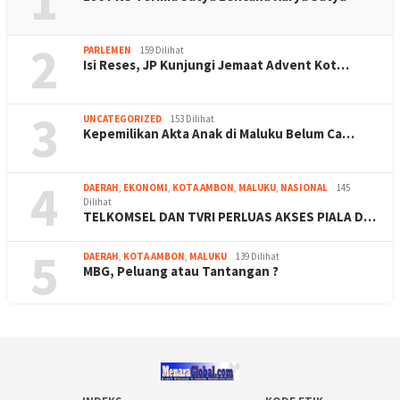
1
2
PARLEMEN
159 Dilihat
Isi Reses, JP Kunjungi Jemaat Advent Kot…
3
UNCATEGORIZED
153 Dilihat
Kepemilikan Akta Anak di Maluku Belum Ca…
4
DAERAH
,
EKONOMI
,
KOTA AMBON
,
MALUKU
,
NASIONAL
145
Dilihat
TELKOMSEL DAN TVRI PERLUAS AKSES PIALA D…
5
DAERAH
,
KOTA AMBON
,
MALUKU
139 Dilihat
MBG, Peluang atau Tantangan ?