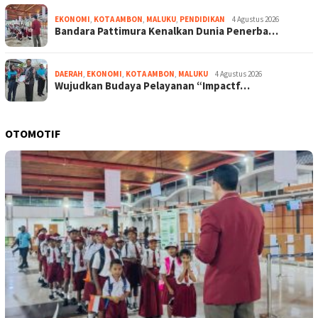
EKONOMI
,
KOTA AMBON
,
MALUKU
,
PENDIDIKAN
4 Agustus 2026
Bandara Pattimura Kenalkan Dunia Penerba…
DAERAH
,
EKONOMI
,
KOTA AMBON
,
MALUKU
4 Agustus 2026
Wujudkan Budaya Pelayanan “Impactf…
OTOMOTIF