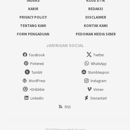
INDEKS
KODE ETIK
KARIR
REDAKSI
PRIVACY POLICY
DISCLAIMER
TENTANG KAMI
KONTAK KAMI
FORM PENGADUAN
PEDOMAN MEDIA SIBER
JARINGAN SOCIAL
Facebook
Twitter
Pinterest
WhatsApp
Tumblr
Stumbleupon
WordPress
Instagram
>Dribbble
Vimeo
Linkedin
Deviantart
RSS
2021@Menaraglobal.com