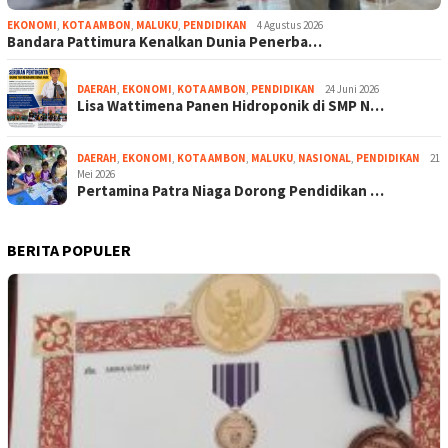
EKONOMI
,
KOTA AMBON
,
MALUKU
,
PENDIDIKAN
4 Agustus 2026
Bandara Pattimura Kenalkan Dunia Penerba…
DAERAH
,
EKONOMI
,
KOTA AMBON
,
PENDIDIKAN
24 Juni 2026
Lisa Wattimena Panen Hidroponik di SMP N…
DAERAH
,
EKONOMI
,
KOTA AMBON
,
MALUKU
,
NASIONAL
,
PENDIDIKAN
21
Mei 2026
Pertamina Patra Niaga Dorong Pendidikan …
BERITA POPULER