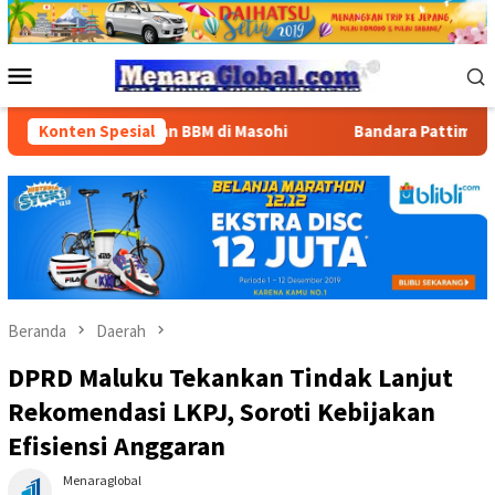
Loncat
ke
konten
Menu
Mobile
nyaluran BBM di Masohi
Konten Spesial
Bandara Pattimura Kenalkan Duni
Beranda
Daerah
DPRD Maluku Tekankan Tindak Lanjut
Rekomendasi LKPJ, Soroti Kebijakan
Efisiensi Anggaran
Menaraglobal