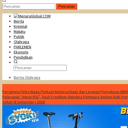
Pencarian
Berita
Kriminal
Maluku
Politik
Olahraga
PARLEMEN
Ekonomi
Pendidikan
Berita Olahraga
Konten Spesial
Pertamina Patra Niaga Perkuat Ketersediaan dan Layanan Penyaluran BBM
Pelayanan “Impactful”, Tujuh Frontliner Bandara Pattimura Ambon Raih Pen
Sehat di Semester I 2026