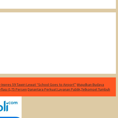
Inpres 59 Tawiri Lewat “School Goes to Airport”
Wujudkan Budaya
eflasi 0,75 Persen
Danantara Perkuat Layanan Publik,Telkomsel Tumbuh