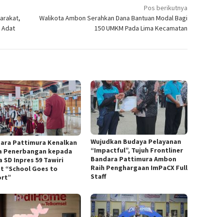
Pos berikutnya
arakat,
Walikota Ambon Serahkan Dana Bantuan Modal Bagi
i Adat
150 UMKM Pada Lima Kecamatan
Wujudkan Budaya Pelayanan
ara Pattimura Kenalkan
“Impactful”, Tujuh Frontliner
a Penerbangan kepada
Bandara Pattimura Ambon
 SD Inpres 59 Tawiri
Raih Penghargaan ImPaCX Full
t “School Goes to
Staff
ort”