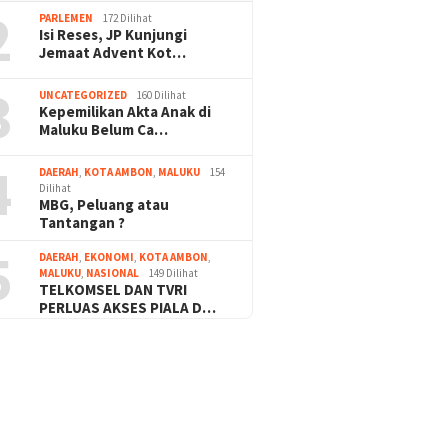
2
PARLEMEN
172 Dilihat
Isi Reses, JP Kunjungi
Jemaat Advent Kot…
3
UNCATEGORIZED
160 Dilihat
Kepemilikan Akta Anak di
Maluku Belum Ca…
4
DAERAH
,
KOTA AMBON
,
MALUKU
154
Dilihat
MBG, Peluang atau
Tantangan ?
5
DAERAH
,
EKONOMI
,
KOTA AMBON
,
MALUKU
,
NASIONAL
149 Dilihat
TELKOMSEL DAN TVRI
PERLUAS AKSES PIALA D…