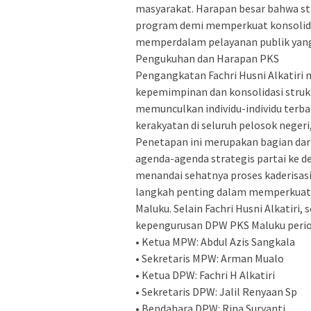
masyarakat. Harapan besar bahwa str
program demi memperkuat konsolidas
memperdalam pelayanan publik yang p
Pengukuhan dan Harapan PKS
Pengangkatan Fachri Husni Alkatiri 
kepemimpinan dan konsolidasi struk
memunculkan individu-individu terba
kerakyatan di seluruh pelosok negeri
Penetapan ini merupakan bagian dar
agenda-agenda strategis partai ke d
menandai sehatnya proses kaderisa
langkah penting dalam memperkuat st
Maluku. Selain Fachri Husni Alkatiri
kepengurusan DPW PKS Maluku period
• Ketua MPW: Abdul Azis Sangkala
• Sekretaris MPW: Arman Mualo
• Ketua DPW: Fachri H Alkatiri
• Sekretaris DPW: Jalil Renyaan Sp
• Bendahara DPW: Rina Suryanti