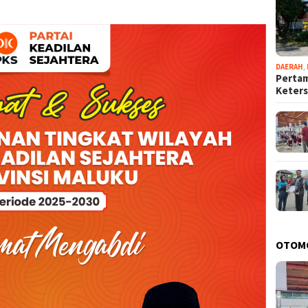
DAERAH
,
Pertam
Keter
OTOM