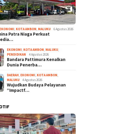
EKONOMI
,
KOTA AMBON
,
MALUKU
6 Agustus 2026
ina Patra Niaga Perkuat
sedia…
EKONOMI
,
KOTA AMBON
,
MALUKU
,
PENDIDIKAN
4 Agustus 2026
Bandara Pattimura Kenalkan
Dunia Penerba…
DAERAH
,
EKONOMI
,
KOTA AMBON
,
MALUKU
4 Agustus 2026
Wujudkan Budaya Pelayanan
“Impactf…
OTIF