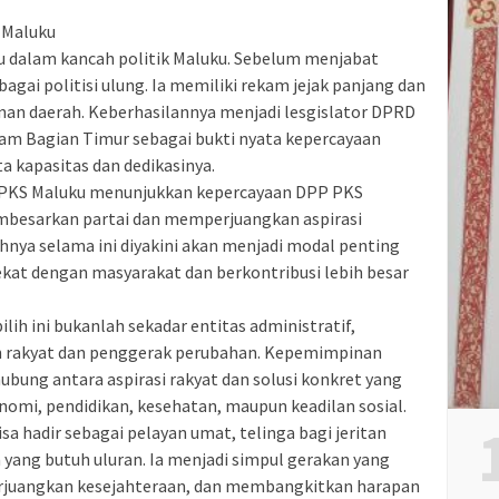
i Maluku
ru dalam kancah politik Maluku. Sebelum menjabat
bagai politisi ulung. Ia memiliki rekam jejak panjang dan
n daerah. Keberhasilannya menjadi lesgislator DPRD
ram Bagian Timur sebagai bukti nyata kepercayaan
ta kapasitas dan dedikasinya.
 PKS Maluku menunjukkan kepercayaan DPP PKS
esarkan partai dan memperjuangkan aspirasi
ahnya selama ini diyakini akan menjadi modal penting
at dengan masyarakat dan berkontribusi lebih besar
ih ini bukanlah sekadar entitas administratif,
n rakyat dan penggerak perubahan. Kepemimpinan
ung antara aspirasi rakyat dan solusi konkret yang
onomi, pendidikan, kesehatan, maupun keadilan sosial.
isa hadir sebagai pelayan umat, telinga bagi jeritan
yang butuh uluran. Ia menjadi simpul gerakan yang
rjuangkan kesejahteraan, dan membangkitkan harapan