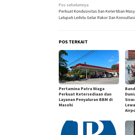
Navigasi
Pos sebelumnya
Perkuat Kondusivitas Dan Ketertiban Masy
pos
Latupati Leihitu Gelar Rakor Dan Konsultas
POS TERKAIT
Pertamina Patra Niaga
Band
Perkuat Ketersediaan dan
Duni
Layanan Penyaluran BBM di
Siswa
Masohi
Lewa
Airp