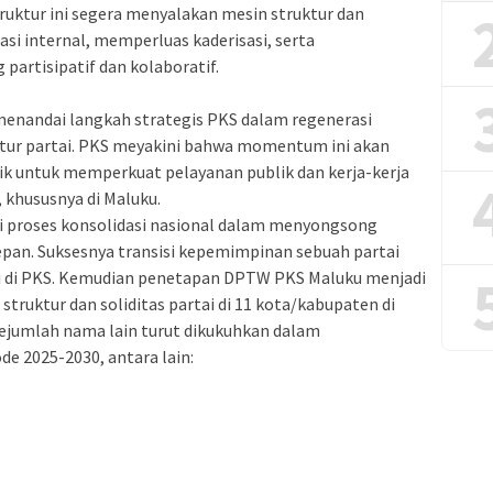
uktur ini segera menyalakan mesin struktur dan
i internal, memperluas kaderisasi, serta
artisipatif dan kolaboratif.
menandai langkah strategis PKS dalam regenerasi
tur partai. PKS meyakini bahwa momentum ini akan
ik untuk memperkuat pelayanan publik dan kerja-kerja
, khususnya di Maluku.
i proses konsolidasi nasional dalam menyongsong
epan. Suksesnya transisi kepemimpinan sebuah partai
si di PKS. Kemudian penetapan DPTW PKS Maluku menjadi
ruktur dan soliditas partai di 11 kota/kabupaten di
, sejumlah nama lain turut dikukuhkan dalam
e 2025-2030, antara lain: