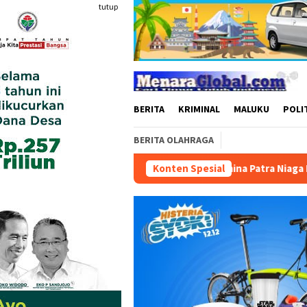
Loncat
tutup
ke
konten
BERITA
KRIMINAL
MALUKU
POLI
BERITA OLAHRAGA
Pertamina Patra Niaga Perkuat Ketersediaan da
Konten Spesial