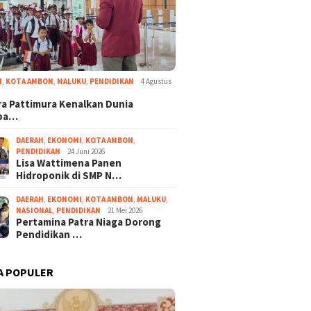
I
,
KOTA AMBON
,
MALUKU
,
PENDIDIKAN
4 Agustus
a Pattimura Kenalkan Dunia
ba…
DAERAH
,
EKONOMI
,
KOTA AMBON
,
PENDIDIKAN
24 Juni 2026
Lisa Wattimena Panen
Hidroponik di SMP N…
DAERAH
,
EKONOMI
,
KOTA AMBON
,
MALUKU
,
NASIONAL
,
PENDIDIKAN
21 Mei 2026
Pertamina Patra Niaga Dorong
Pendidikan …
A POPULER