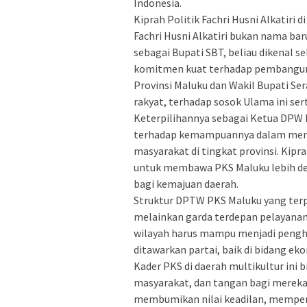
Indonesia.
Kiprah Politik Fachri Husni Alkatiri d
Fachri Husni Alkatiri bukan nama ba
sebagai Bupati SBT, beliau dikenal se
komitmen kuat terhadap pembanguna
Provinsi Maluku dan Wakil Bupati Se
rakyat, terhadap sosok Ulama ini ser
Keterpilihannya sebagai Ketua DPW
terhadap kemampuannya dalam memb
masyarakat di tingkat provinsi. Kipr
untuk membawa PKS Maluku lebih dek
bagi kemajuan daerah.
Struktur DPTW PKS Maluku yang terpil
melainkan garda terdepan pelayana
wilayah harus mampu menjadi penghub
ditawarkan partai, baik di bidang ek
Kader PKS di daerah multikultur ini b
masyarakat, dan tangan bagi mereka 
membumikan nilai keadilan, mempe