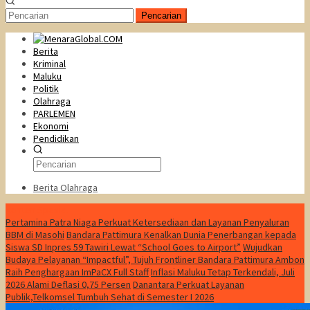
Pencarian
Berita
Kriminal
Maluku
Politik
Olahraga
PARLEMEN
Ekonomi
Pendidikan
Berita Olahraga
Konten Spesial
Pertamina Patra Niaga Perkuat Ketersediaan dan Layanan Penyaluran
BBM di Masohi
Bandara Pattimura Kenalkan Dunia Penerbangan kepada
Siswa SD Inpres 59 Tawiri Lewat “School Goes to Airport”
Wujudkan
Budaya Pelayanan “Impactful”, Tujuh Frontliner Bandara Pattimura Ambon
Raih Penghargaan ImPaCX Full Staff
Inflasi Maluku Tetap Terkendali, Juli
2026 Alami Deflasi 0,75 Persen
Danantara Perkuat Layanan
Publik,Telkomsel Tumbuh Sehat di Semester I 2026