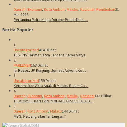
Daerah
,
Ekonomi
,
Kota Ambon
,
Maluku
,
Nasional
,
Pendidikan
21
Mei 2026
Pertamina Patra Niaga Dorong Pendidikan …
Berita Populer
1
Uncategorized
414 Dilihat
186 PNS Terima Satya Lencana Karya Satya
2
PARLEMEN
163 Dilihat
Isi Reses, JP Kunjungi Jemaat Advent Kot…
3
Uncategorized
159 Dilihat
Kepemilikan Akta Anak di Maluku Belum Ca…
4
Daerah
,
Ekonomi
,
Kota Ambon
,
Maluku
,
Nasional
145 Dilihat
TELKOMSEL DAN TVRI PERLUAS AKSES PIALA D…
5
Daerah
,
Kota Ambon
,
Maluku
144 Dilihat
MBG, Peluang atau Tantangan ?