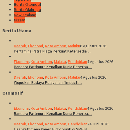
Berita Otomotif
Berita Olahraga
New Zealand
Nissan
Berita Utama
Daerah
,
Ekonomi
,
Kota Ambon
,
Maluku
6 Agustus 2026
Pertamina Patra Niaga Perkuat Ketersedia…
Ekonomi
,
Kota Ambon
,
Maluku
,
Pendidikan
4 Agustus 2026
Bandara Pattimura Kenalkan Dunia Penerba…
Daerah
,
Ekonomi
,
Kota Ambon
,
Maluku
4 Agustus 2026
Wujudkan Budaya Pelayanan “Impactf…
Otomotif
Ekonomi
,
Kota Ambon
,
Maluku
,
Pendidikan
4 Agustus 2026
Bandara Pattimura Kenalkan Dunia Penerba…
Daerah
,
Ekonomi
,
Kota Ambon
,
Pendidikan
24 Juni 2026
Lisa Wattimena Panen Hidroponik di SMP N…