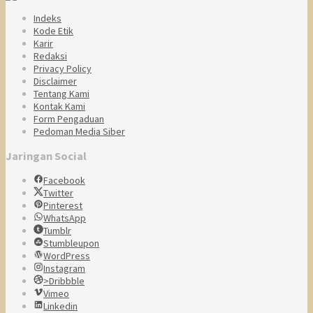
Indeks
Kode Etik
Karir
Redaksi
Privacy Policy
Disclaimer
Tentang Kami
Kontak Kami
Form Pengaduan
Pedoman Media Siber
Jaringan Social
Facebook
Twitter
Pinterest
WhatsApp
Tumblr
Stumbleupon
WordPress
Instagram
>Dribbble
Vimeo
Linkedin