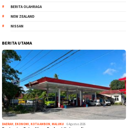
BERITA OLAHRAGA
NEW ZEALAND
NISSAN
BERITA UTAMA
DAERAH
,
EKONOMI
,
KOTA AMBON
,
MALUKU
6 Agustus 2026