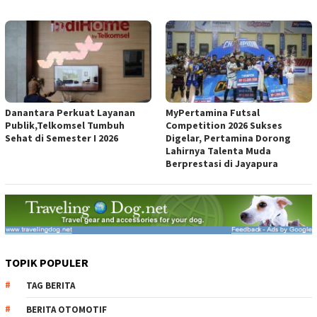
Danantara Perkuat Layanan
MyPertamina Futsal
Publik,Telkomsel Tumbuh
Competition 2026 Sukses
Sehat di Semester I 2026
Digelar, Pertamina Dorong
Lahirnya Talenta Muda
Berprestasi di Jayapura
TOPIK POPULER
TAG BERITA
BERITA OTOMOTIF