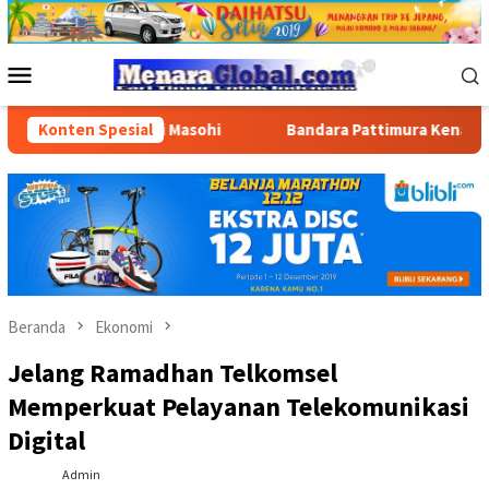
Loncat
ke
konten
Menu
Mobile
BBM di Masohi
Konten Spesial
Bandara Pattimura Kenalkan Dunia Penerba
Beranda
Ekonomi
Jelang Ramadhan Telkomsel
Memperkuat Pelayanan Telekomunikasi
Digital
Admin