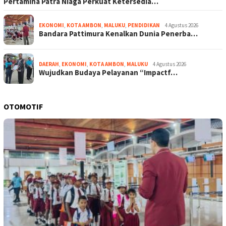
Pertamina Patra Niaga Perkuat Ketersedia…
EKONOMI
,
KOTA AMBON
,
MALUKU
,
PENDIDIKAN
4 Agustus 2026
Bandara Pattimura Kenalkan Dunia Penerba…
DAERAH
,
EKONOMI
,
KOTA AMBON
,
MALUKU
4 Agustus 2026
Wujudkan Budaya Pelayanan “Impactf…
OTOMOTIF