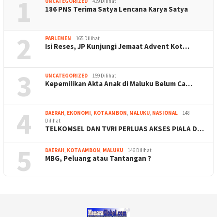
1
UNCATEGORIZED
419 Dilihat
186 PNS Terima Satya Lencana Karya Satya
2
PARLEMEN
165 Dilihat
Isi Reses, JP Kunjungi Jemaat Advent Kot…
3
UNCATEGORIZED
159 Dilihat
Kepemilikan Akta Anak di Maluku Belum Ca…
4
DAERAH
,
EKONOMI
,
KOTA AMBON
,
MALUKU
,
NASIONAL
148
Dilihat
TELKOMSEL DAN TVRI PERLUAS AKSES PIALA D…
5
DAERAH
,
KOTA AMBON
,
MALUKU
146 Dilihat
MBG, Peluang atau Tantangan ?