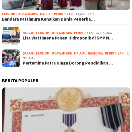
EKONOMI
,
KOTA AMBON
,
MALUKU
,
PENDIDIKAN
4 Agustus 2026
Bandara Pattimura Kenalkan Dunia Penerba…
DAERAH
,
EKONOMI
,
KOTA AMBON
,
PENDIDIKAN
24 Juni 2026
Lisa Wattimena Panen Hidroponik di SMP N…
DAERAH
,
EKONOMI
,
KOTA AMBON
,
MALUKU
,
NASIONAL
,
PENDIDIKAN
21
Mei 2026
Pertamina Patra Niaga Dorong Pendidikan …
BERITA POPULER