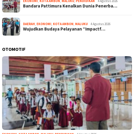
EKONOMI
,
KOTA AMBON
,
MALUKU
,
PENDIDIKAN
4 Agustus 2026
Bandara Pattimura Kenalkan Dunia Penerba…
DAERAH
,
EKONOMI
,
KOTA AMBON
,
MALUKU
4 Agustus 2026
Wujudkan Budaya Pelayanan “Impactf…
OTOMOTIF