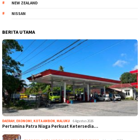
NEW ZEALAND
NISSAN
BERITA UTAMA
DAERAH
,
EKONOMI
,
KOTA AMBON
,
MALUKU
6 Agustus 2026
Pertamina Patra Niaga Perkuat Ketersedia…