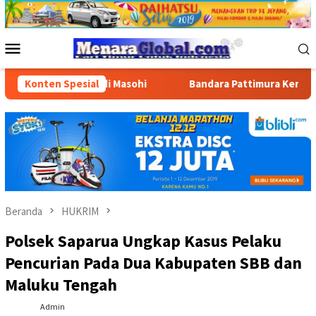
Loncat
ke
konten
Menu
Mobile
BBM di Masohi
Konten Spesial
Bandara Pattimura Kenalkan Dunia Penerba
Beranda
HUKRIM
Polsek Saparua Ungkap Kasus Pelaku
Pencurian Pada Dua Kabupaten SBB dan
Maluku Tengah
Admin