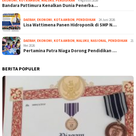
EKONOMI
,
KOTA AMBON
,
MALUKU
,
PENDIDIKAN
4 Agustus 2026
Bandara Pattimura Kenalkan Dunia Penerba…
DAERAH
,
EKONOMI
,
KOTA AMBON
,
PENDIDIKAN
24 Juni 2026
Lisa Wattimena Panen Hidroponik di SMP N…
DAERAH
,
EKONOMI
,
KOTA AMBON
,
MALUKU
,
NASIONAL
,
PENDIDIKAN
21
Mei 2026
Pertamina Patra Niaga Dorong Pendidikan …
BERITA POPULER