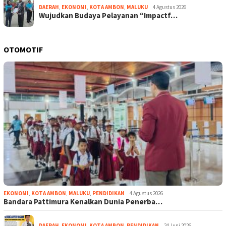
DAERAH
,
EKONOMI
,
KOTA AMBON
,
MALUKU
4 Agustus 2026
Wujudkan Budaya Pelayanan “Impactf…
OTOMOTIF
EKONOMI
,
KOTA AMBON
,
MALUKU
,
PENDIDIKAN
4 Agustus 2026
Bandara Pattimura Kenalkan Dunia Penerba…
DAERAH
,
EKONOMI
,
KOTA AMBON
,
PENDIDIKAN
24 Juni 2026