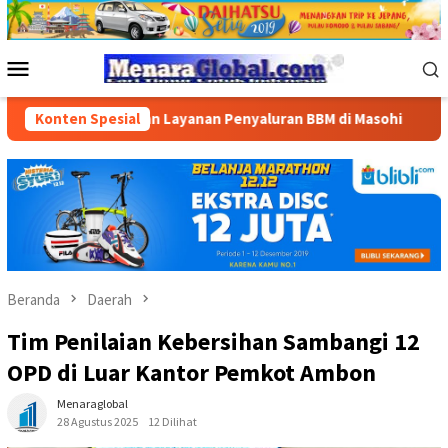
Loncat
ke
konten
Menu
Mobile
iaan dan Layanan Penyaluran BBM di Masohi
Konten Spesial
Bandara Patt
Beranda
Daerah
Tim Penilaian Kebersihan Sambangi 12
OPD di Luar Kantor Pemkot Ambon
Menaraglobal
28 Agustus 2025
12 Dilihat