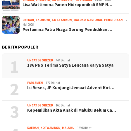
Lisa Wattimena Panen Hidroponik di SMP N…
DAERAH
,
EKONOMI
,
KOTA AMBON
,
MALUKU
,
NASIONAL
,
PENDIDIKAN
21
Mei 2026
Pertamina Patra Niaga Dorong Pendidikan …
BERITA POPULER
1
UNCATEGORIZED
444 Dilihat
186 PNS Terima Satya Lencana Karya Satya
2
PARLEMEN
177 Dilihat
Isi Reses, JP Kunjungi Jemaat Advent Kot…
3
UNCATEGORIZED
160 Dilihat
Kepemilikan Akta Anak di Maluku Belum Ca…
DAERAH
,
KOTA AMBON
,
MALUKU
159 Dilihat