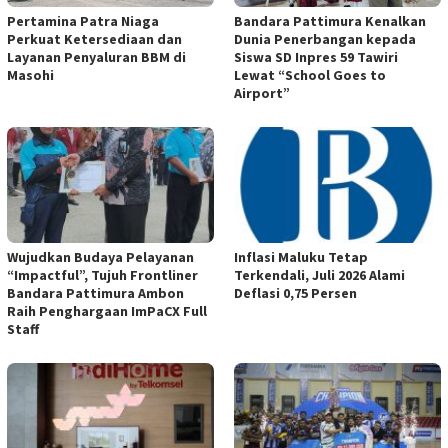
Pertamina Patra Niaga
Bandara Pattimura Kenalkan
Perkuat Ketersediaan dan
Dunia Penerbangan kepada
Layanan Penyaluran BBM di
Siswa SD Inpres 59 Tawiri
Masohi
Lewat “School Goes to
Airport”
Wujudkan Budaya Pelayanan
Inflasi Maluku Tetap
“Impactful”, Tujuh Frontliner
Terkendali, Juli 2026 Alami
Bandara Pattimura Ambon
Deflasi 0,75 Persen
Raih Penghargaan ImPaCX Full
Staff