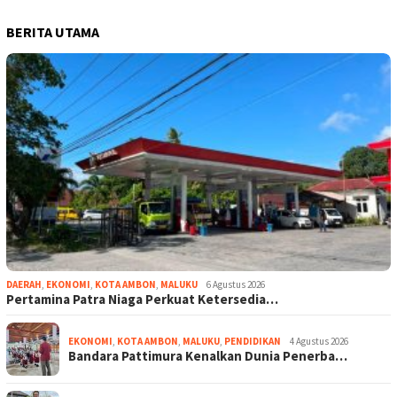
BERITA UTAMA
DAERAH
,
EKONOMI
,
KOTA AMBON
,
MALUKU
6 Agustus 2026
Pertamina Patra Niaga Perkuat Ketersedia…
EKONOMI
,
KOTA AMBON
,
MALUKU
,
PENDIDIKAN
4 Agustus 2026
Bandara Pattimura Kenalkan Dunia Penerba…